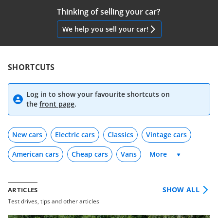
Thinking of selling your car?
We help you sell your car!
SHORTCUTS
Log in to show your favourite shortcuts on
the
front page
.
New cars
Electric cars
Classics
Vintage cars
American cars
Cheap cars
Vans
SHOW ALL
ARTICLES
Test drives, tips and other articles