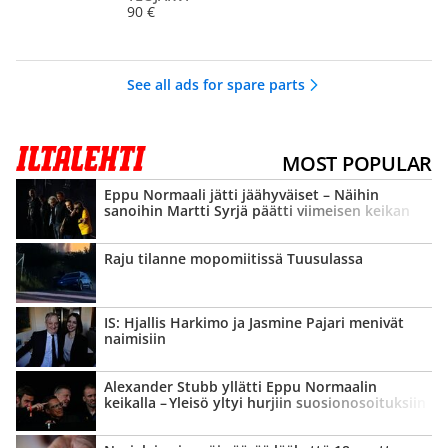
90 €
See all ads for spare parts
MOST POPULAR
Eppu Normaali jätti jäähyväiset – Näihin
sanoihin Martti Syrjä päätti viimeisen keikan
Raju tilanne mopomiitissä Tuusulassa
IS: Hjallis Harkimo ja Jasmine Pajari menivät
naimisiin
Alexander Stubb yllätti Eppu Normaalin
keikalla – Yleisö yltyi hurjiin suosion­osoituksiin