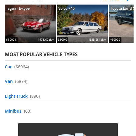
Jaguar E-type
Volvo 740
Toyota Land C
69 000 €
1974, 60 tkm
3 900 €
1989, 254 tkm
46 000 €
MOST POPULAR VEHICLE TYPES
Car
(66064)
Van
(6874)
Light truck
(890)
Minibus
(60)