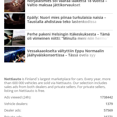
Norjalaismies söi väärää lääkettä 18 vuotta –
Valtio maksaa jätti­korvaukset
Epäily: Nuori mies piinaa turkulaisia naisia –
Taustalla ahdistava teko lastenkodissa
Perhe pakeni Helsingin Itäkeskuksesta – Tämä
oli viimeinen niitti: ”Minulla meni niin hermo”
Vessa­kaaokselta vältyttiin Eppu Normaalin
jäähyväis­konsertissa – Tässä ovela syy
Nettiauto
is Finland`s largest marketplace for cars. Every year, more
than 600 000 vehicles are sold via Nettiauto. Our selection includes
sales ads from both dealers and private sellers. For private sellers,
listing on Nettiauto is free.
Ads viewed (24h):
1738442
Vehicle dealers:
1379
Dealer ads:
57569
Private ads:
16271