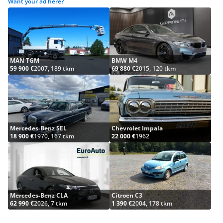
Want your ad here?
MAN TGM
BMW M4
59 900 €
2007, 189 tkm
69 880 €
2015, 120 tkm
Mercedes-Benz SEL
Chevrolet Impala
18 900 €
1970, 167 tkm
22 000 €
1962
Mercedes-Benz CLA
Citroen C3
62 990 €
2026, 7 tkm
1 390 €
2004, 178 tkm