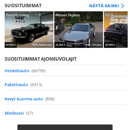
SUOSITUIMMAT
NÄYTÄ KAIKKI
Ford Mustang
Nissan Skyline
DS 9
69 900 €
1970, 66666 tkm
26 000 €
1998, 179 tkm
30 890 €
SUOSITUIMMAT AJONEUVOLAJIT
Henkilöauto
(66799)
Pakettiauto
(6913)
Kevyt kuorma-auto
(898)
Minibussi
(57)