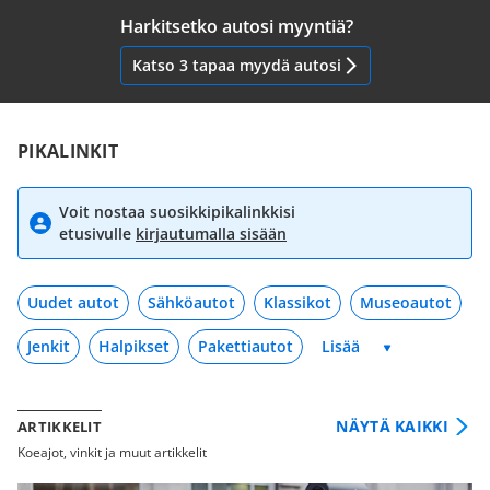
Harkitsetko autosi myyntiä?
Katso 3 tapaa myydä autosi
PIKALINKIT
Voit nostaa suosikkipikalinkkisi
etusivulle
kirjautumalla sisään
Uudet autot
Sähköautot
Klassikot
Museoautot
Jenkit
Halpikset
Pakettiautot
NÄYTÄ KAIKKI
ARTIKKELIT
Koeajot, vinkit ja muut artikkelit