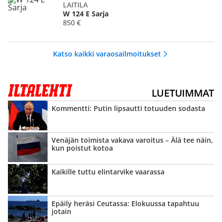
LAITILA
W 124 E Sarja
850 €
Katso kaikki varaosailmoitukset
LUETUIMMAT
Kommentti: Putin lipsautti totuuden sodasta
Venäjän toimista vakava varoitus – Älä tee näin,
kun poistut kotoa
Kaikille tuttu elintarvike vaarassa
Epäily heräsi Ceutassa: Elokuussa tapahtuu
jotain