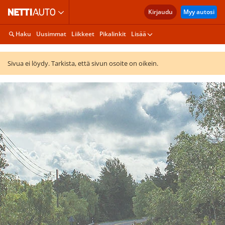
Kirjaudu
Myy autosi
Haku
Uusimmat
Liikkeet
Pikalinkit
Lisää
Sivua ei löydy. Tarkista, että sivun osoite on oikein.