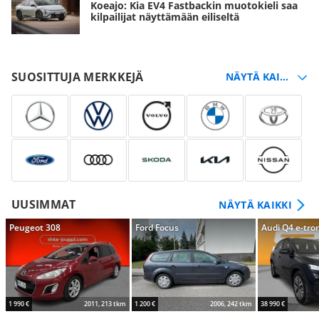
Koeajo: Kia EV4 Fastbackin muotokieli saa
kilpailijat näyttämään eiliseltä
SUOSITTUJA MERKKEJÄ
UUSIMMAT
NÄYTÄ KAIKKI
Peugeot 308
Ford Focus
Audi Q4 e-tro
1 990 €
2011, 213 tkm
1 200 €
2006, 242 tkm
38 990 €