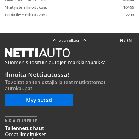
Yksityisten ilmoituksia:
16466
Uusia ilmoituksia (24h):
2230
Sivun alkuun
FI
/
EN
Suomen suosituin autojen markkinapaikka
Ilmoita Nettiautossa!
Tavoitat eniten ostajia ja teet mutkattomat
autokaupat.
Myy autosi
KIRJAUTUNEILLE
Tallennetut haut
Omat ilmoitukset