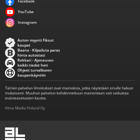
Facebook
YouTube
Instagram
Auton myynti Fiksut
kaupat
Baana - Kilpailuta paras
hinta autostasi
Rekkari - Ajoneuvon
kaikki tiedot heti
Ohjeet turvalliseen
kaupankäyntiin
Tämän palvelun ilmoitukset ovat mainoksia, jotka näytetään sinulle hakusi
mukaisesti. Muuhun palvelun kohdennettuun mainontaan voit vaikuttaa
evästeasetusten kautta.
Alma Media Finland Oy