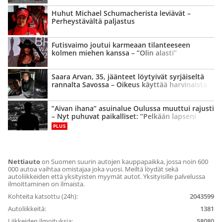
Huhut Michael Schumacherista leviävät –
Perheystävältä paljastus
Futisvaimo joutui karmeaan tilanteeseen
kolmen miehen kanssa – ”Olin alasti”
Saara Arvan, 35, jäänteet löytyivät syrjäiseltä
rannalta Savossa – Oikeus käyttää harvinaista
keinoa
”Aivan ihana” asuinalue Oulussa muuttui rajusti
– Nyt puhuvat paikalliset: ”Pelkään lapseni
puolesta”
PLUS
Nettiauto
on Suomen suurin autojen kauppapaikka, jossa noin 600
000 autoa vaihtaa omistajaa joka vuosi. Meiltä löydät sekä
autoliikkeiden että yksityisten myymät autot. Yksityisille palvelussa
ilmoittaminen on ilmaista.
Kohteita katsottu (24h):
2043599
Autoliikkeitä:
1381
Liikkeiden ilmoituksia:
58080