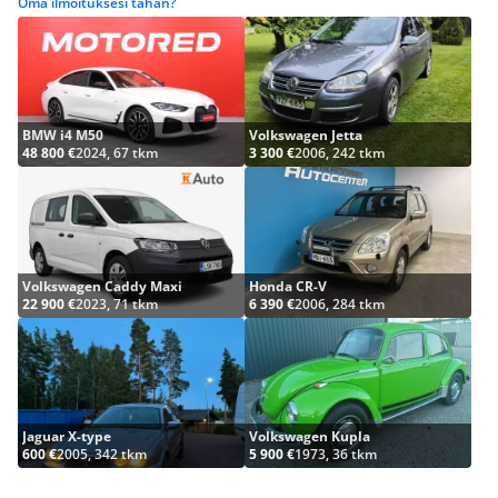
Oma ilmoituksesi tähän?
BMW i4 M50
Volkswagen Jetta
48 800 €
2024, 67 tkm
3 300 €
2006, 242 tkm
Volkswagen Caddy Maxi
Honda CR-V
22 900 €
2023, 71 tkm
6 390 €
2006, 284 tkm
Jaguar X-type
Volkswagen Kupla
600 €
2005, 342 tkm
5 900 €
1973, 36 tkm