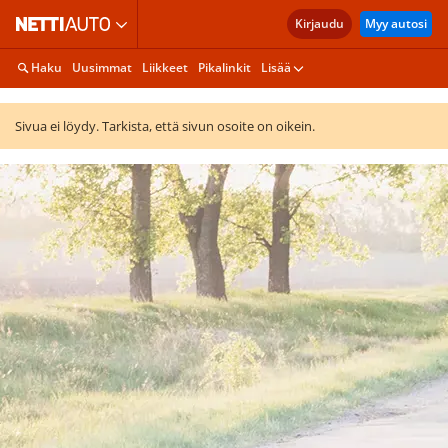
Kirjaudu
Myy autosi
Haku
Uusimmat
Liikkeet
Pikalinkit
Lisää
Sivua ei löydy. Tarkista, että sivun osoite on oikein.