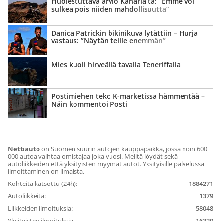
Huolestuttava arvio Kanarialta: ”Emme voi
sulkea pois niiden mahdollisuutta”
Danica Patrickin bikinikuva lytättiin – Hurja
vastaus: ”Näytän teille enemmän”
Mies kuoli hirveällä tavalla Teneriffalla
Postimiehen teko K-marketissa hämmentää –
Näin kommentoi Posti
Nettiauto
on Suomen suurin autojen kauppapaikka, jossa noin 600
000 autoa vaihtaa omistajaa joka vuosi. Meiltä löydät sekä
autoliikkeiden että yksityisten myymät autot. Yksityisille palvelussa
ilmoittaminen on ilmaista.
Kohteita katsottu (24h):
1884271
Autoliikkeitä:
1379
Liikkeiden ilmoituksia:
58048
Yksityisten ilmoituksia:
16320