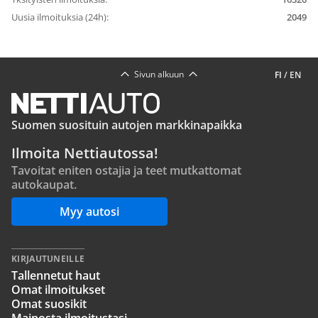
Uusia ilmoituksia (24h):
2049
Sivun alkuun
FI
/
EN
Suomen suosituin autojen markkinapaikka
Ilmoita Nettiautossa!
Tavoitat eniten ostajia ja teet mutkattomat
autokaupat.
Myy autosi
KIRJAUTUNEILLE
Tallennetut haut
Omat ilmoitukset
Omat suosikit