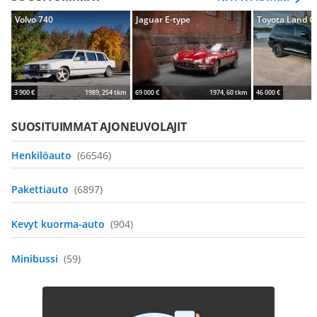
Volvo 740
Jaguar E-type
Toyota Land C
3 900 €
1989, 254 tkm
69 000 €
1974, 60 tkm
46 000 €
SUOSITUIMMAT AJONEUVOLAJIT
Henkilöauto
(66546)
Pakettiauto
(6897)
Kevyt kuorma-auto
(904)
Minibussi
(59)