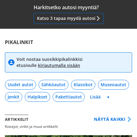
Harkitsetko autosi myyntiä?
Katso 3 tapaa myydä autosi
PIKALINKIT
Voit nostaa suosikkipikalinkkisi
etusivulle
kirjautumalla sisään
Uudet autot
Sähköautot
Klassikot
Museoautot
Jenkit
Halpikset
Pakettiautot
NÄYTÄ KAIKKI
ARTIKKELIT
Koeajot, vinkit ja muut artikkelit