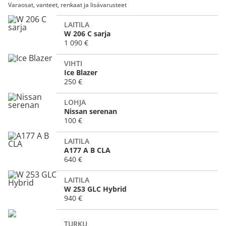
Varaosat, vanteet, renkaat ja lisävarusteet
LAITILA
W 206 C sarja
1 090 €
VIHTI
Ice Blazer
250 €
LOHJA
Nissan serenan
100 €
LAITILA
A177 A B CLA
640 €
LAITILA
W 253 GLC Hybrid
940 €
TURKU