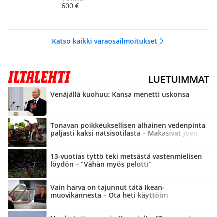
600 €
Katso kaikki varaosailmoitukset
LUETUIMMAT
Venäjällä kuohuu: Kansa menetti uskonsa
Tonavan poikkeuk­sellisen alhainen vedenpinta
paljasti kaksi natsisotilasta – Makasivat joen
pohjassa yli 80 vuotta
13-vuotias tyttö teki metsästä vastenmielisen
löydön – ”Vähän myös pelotti”
Vain harva on tajunnut tätä Ikean-
muovikannesta – Ota heti käyttöön