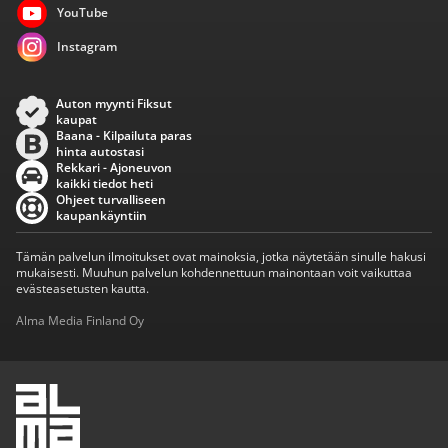
YouTube
Instagram
Auton myynti Fiksut
kaupat
Baana - Kilpailuta paras
hinta autostasi
Rekkari - Ajoneuvon
kaikki tiedot heti
Ohjeet turvalliseen
kaupankäyntiin
Tämän palvelun ilmoitukset ovat mainoksia, jotka näytetään sinulle hakusi
mukaisesti. Muuhun palvelun kohdennettuun mainontaan voit vaikuttaa
evästeasetusten kautta.
Alma Media Finland Oy