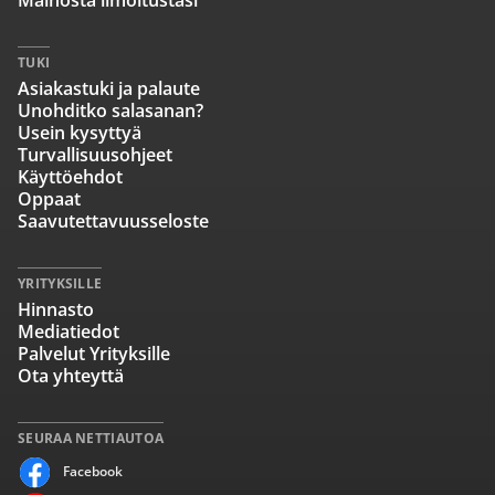
Mainosta ilmoitustasi
TUKI
Asiakastuki ja palaute
Unohditko salasanan?
Usein kysyttyä
Turvallisuusohjeet
Käyttöehdot
Oppaat
Saavutettavuusseloste
YRITYKSILLE
Hinnasto
Mediatiedot
Palvelut Yrityksille
Ota yhteyttä
SEURAA NETTIAUTOA
Facebook