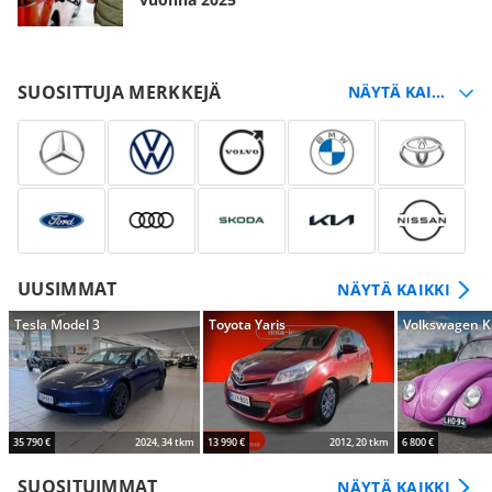
SUOSITTUJA MERKKEJÄ
UUSIMMAT
NÄYTÄ KAIKKI
Tesla Model 3
Toyota Yaris
Volkswagen K
35 790 €
2024, 34 tkm
13 990 €
2012, 20 tkm
6 800 €
SUOSITUIMMAT
NÄYTÄ KAIKKI