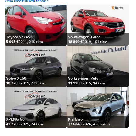
Oma ilmoituksesi tähän?
Toyota Verso-S
Volkswagen T-Roc
5 995 €
2011, 240 tkm
18 800 €
2019, 101 tkm
Volvo XC60
Volkswagen Polo
18 770 €
2019, 239 tkm
11 990 €
2015, 94 tkm
XPENG G6
Kia Niro
43 770 €
2025, 24 tkm
37 684 €
2026, Ajamaton