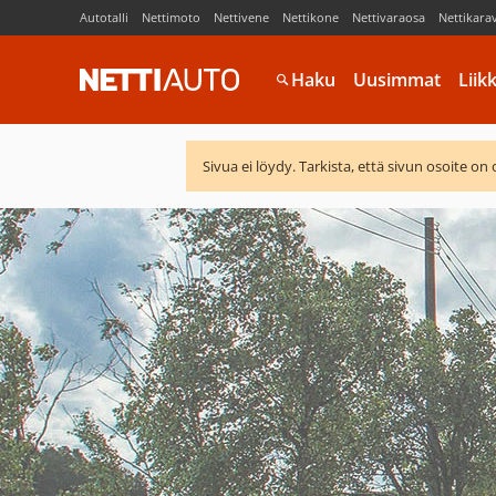
Autotalli
Nettimoto
Nettivene
Nettikone
Nettivaraosa
Nettikara
Haku
Uusimmat
Liik
Sivua ei löydy. Tarkista, että sivun osoite on 