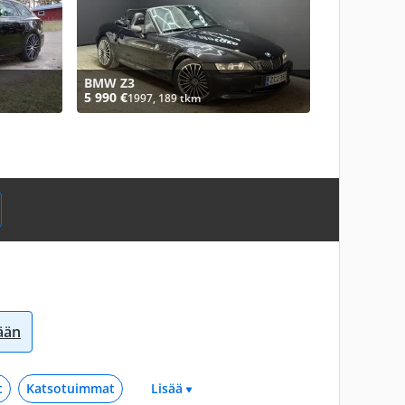
BMW Z3
5 990 €
1997, 189 tkm
sään
t
Katsotuimmat