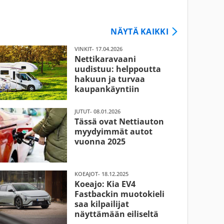
NÄYTÄ KAIKKI
VINKIT- 17.04.2026
Nettikaravaani
uudistuu: helppoutta
hakuun ja turvaa
kaupankäyntiin
JUTUT- 08.01.2026
Tässä ovat Nettiauton
myydyimmät autot
vuonna 2025
KOEAJOT- 18.12.2025
Koeajo: Kia EV4
Fastbackin muotokieli
saa kilpailijat
näyttämään eiliseltä