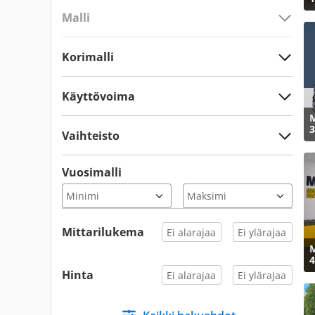
Malli
Korimalli
Käyttövoima
M
3
Vaihteisto
Vuosimalli
Mittarilukema
M
4
Hinta