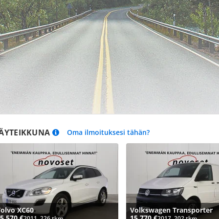
ÄYTEIKKUNA
Oma ilmoituksesi tähän?
olvo XC60
Volkswagen Transporter
5 570 €
15 770 €
2011, 226 tkm
2017, 202 tkm