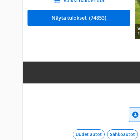
Kaikki hakuehdot
Näytä tulokset
(74853)
V
1
Uudet autot
Sähköautot