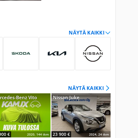
NÄYTÄ KAIKKI
rcedes-Benz Vito
Nissan Juke
Opel Mokk
900 €
23 900 €
17 390 €
2020, 144 tkm
2024, 24 tkm