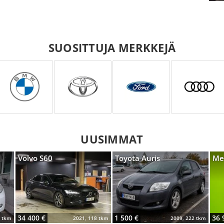
SUOSITTUJA MERKKEJÄ
UUSIMMAT
Volvo S60
Toyota Auris
Me
34 400 €
1 500 €
36 
7 tkm
2021, 118 tkm
2009, 222 tkm