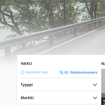
HAKU
N
Aiemmat haut
ID / Rekisterinumero
Tyyppi
Merkki
V
1