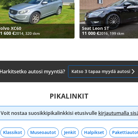
olvo XC60
Seat Leon ST
1 600 €
11 000 €
2014, 320 tkm
2016, 199 tkm
Harkitsetko autosi myyntiä?
Katso 3 tapaa myydä autosi
PIKALINKIT
Voit nostaa suosikkipikalinkkisi etusivulle
kirjautumalla si
Klassikot
Museoautot
Jenkit
Halpikset
Pakettiauto