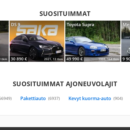
SUOSITUIMMAT
DS 9
Toyota Supra
Mer
30 890 €
49 990 €
9 9
9 tkm
2021, 13 tkm
1993, 164 tkm
SUOSITUIMMAT AJONEUVOLAJIT
Pakettiauto
Kevyt kuorma-auto
66949)
(6937)
(904)