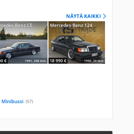
NÄYTÄ KAIKKI
cedes-Benz CE
Mercedes-Benz 124
Chevrolet Be
00 €
18 990 €
23 000 €
1991, 348 tkm
1990, 20 tkm
Minibussi
(57)