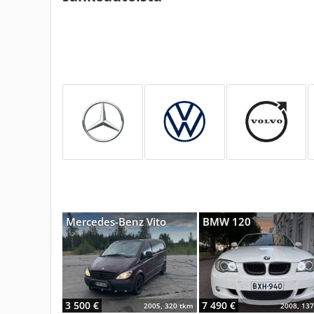
Mercedes-Benz Vito
BMW 120
3 500 €
7 490 €
2005, 320 tkm
2008, 13