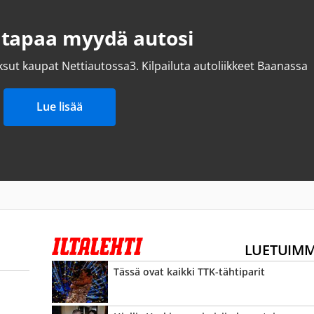
 tapaa myydä autosi
ksut kaupat Nettiautossa
3.
Kilpailuta autoliikkeet Baanassa
Lue lisää
LUETUIM
Tässä ovat kaikki TTK-tähtiparit