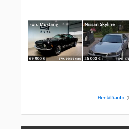
Ford Mustang
Nissan Skyline
69 900 €
26 000 €
1970, 66666 tkm
1998, 17
Henkilöauto
(