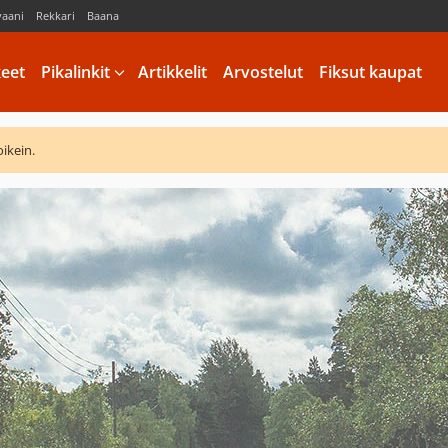
vaani
Rekkari
Baana
keet
Pikalinkit
Artikkelit
Arvostelut
Fiksut kaupat
oikein.