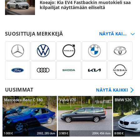
Koeajo: Kia EV4 Fastbackin muotokieli saa
kilpailijat näyttämään eiliseltä
SUOSITTUJA MERKKEJÄ
UUSIMMAT
NÄYTÄ KAIKKI
Mercedes-Benz C 180
Volvo V70
BMW 520
1 000 €
2002, 285 tkm
3 989 €
2004, 456 tkm
8 000 €