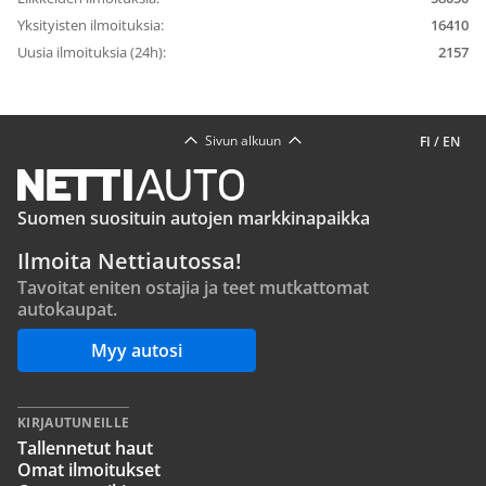
Yksityisten ilmoituksia:
16410
Uusia ilmoituksia (24h):
2157
Sivun alkuun
FI
/
EN
Suomen suosituin autojen markkinapaikka
Ilmoita Nettiautossa!
Tavoitat eniten ostajia ja teet mutkattomat
autokaupat.
Myy autosi
KIRJAUTUNEILLE
Tallennetut haut
Omat ilmoitukset