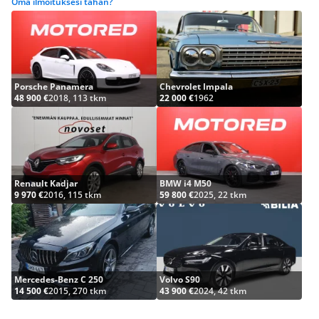
Oma ilmoituksesi tähän?
Porsche Panamera
Chevrolet Impala
48 900 €
2018, 113 tkm
22 000 €
1962
Renault Kadjar
BMW i4 M50
9 970 €
2016, 115 tkm
59 800 €
2025, 22 tkm
Mercedes-Benz C 250
Volvo S90
14 500 €
2015, 270 tkm
43 900 €
2024, 42 tkm