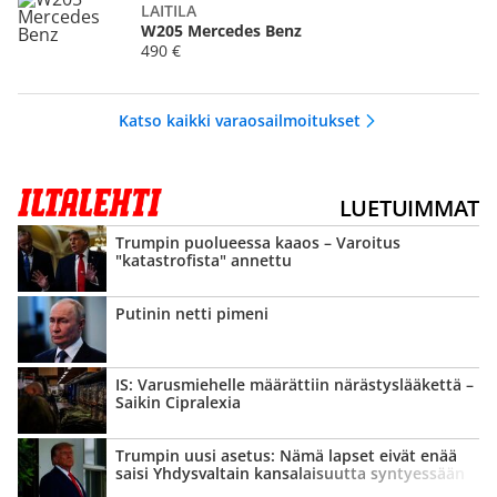
LAITILA
W205 Mercedes Benz
490 €
Katso kaikki varaosailmoitukset
LUETUIMMAT
Trumpin puolueessa kaaos – Varoitus
"katastrofista" annettu
Putinin netti pimeni
IS: Varusmiehelle määrättiin närästys­lääkettä –
Saikin Cipralexia
Trumpin uusi asetus: Nämä lapset eivät enää
saisi Yhdysvaltain kansalaisuutta syntyessään