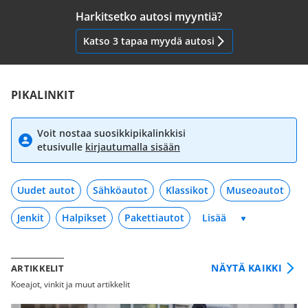
Harkitsetko autosi myyntiä?
Katso 3 tapaa myydä autosi
PIKALINKIT
Voit nostaa suosikkipikalinkkisi
etusivulle
kirjautumalla sisään
Uudet autot
Sähköautot
Klassikot
Museoautot
Jenkit
Halpikset
Pakettiautot
NÄYTÄ KAIKKI
ARTIKKELIT
Koeajot, vinkit ja muut artikkelit