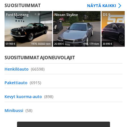
SUOSITUIMMAT
NÄYTÄ KAIKKI
Ford Mustang
Nissan Skyline
DS 9
69 900 €
1970, 66666 tkm
26 000 €
1998, 179 tkm
30 890 €
SUOSITUIMMAT AJONEUVOLAJIT
Henkilöauto
(66598)
Pakettiauto
(6915)
Kevyt kuorma-auto
(898)
Minibussi
(58)