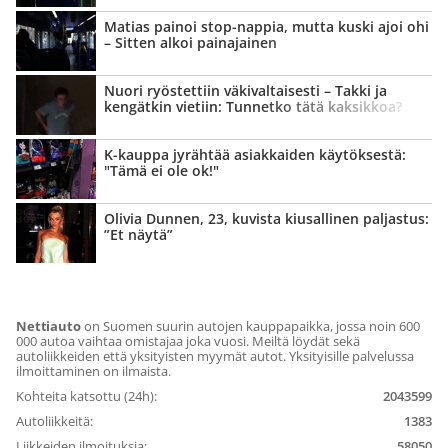
Matias painoi stop-nappia, mutta kuski ajoi ohi
– Sitten alkoi painajainen
Nuori ryöstettiin väki­valtaisesti – Takki ja
kengätkin vietiin: Tunnetko tätä kaksikkoa?
K-kauppa jyrähtää asiakkaiden käytöksestä:
"Tämä ei ole ok!"
Olivia Dunnen, 23, kuvista kiusallinen paljastus:
”Et näytä”
Nettiauto
on Suomen suurin autojen kauppapaikka, jossa noin 600
000 autoa vaihtaa omistajaa joka vuosi. Meiltä löydät sekä
autoliikkeiden että yksityisten myymät autot. Yksityisille palvelussa
ilmoittaminen on ilmaista.
Kohteita katsottu (24h):
2043599
Autoliikkeitä:
1383
Liikkeiden ilmoituksia:
58050