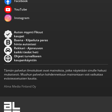
Facebook
YouTube
Instagram
Auton myynti Fiksut
kaupat
Baana - Kilpailuta paras
hinta autostasi
Rekkari - Ajoneuvon
kaikki tiedot heti
Ohjeet turvalliseen
kaupankäyntiin
Tämän palvelun ilmoitukset ovat mainoksia, jotka näytetään sinulle hakusi
mukaisesti. Muuhun palvelun kohdennettuun mainontaan voit vaikuttaa
evästeasetusten kautta.
Alma Media Finland Oy