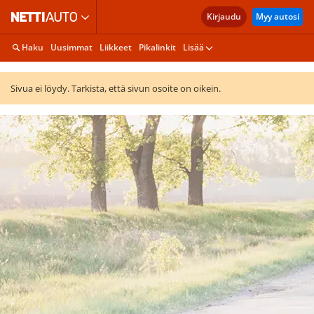
Kirjaudu
Myy autosi
Haku
Uusimmat
Liikkeet
Pikalinkit
Lisää
Sivua ei löydy. Tarkista, että sivun osoite on oikein.