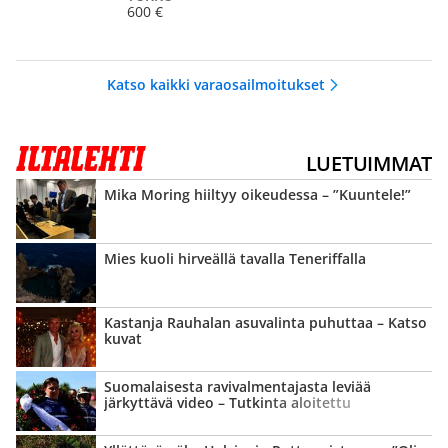
600 €
Katso kaikki varaosailmoitukset
LUETUIMMAT
Mika Moring hiiltyy oikeudessa – ”Kuuntele!”
Mies kuoli hirveällä tavalla Teneriffalla
Kastanja Rauhalan asuvalinta puhuttaa – Katso
kuvat
Suomalaisesta ravi­valmentajasta leviää
järkyttävä video – Tutkinta aloitettu