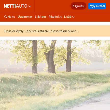
Kirjaudu
Myy autosi
Haku
Uusimmat
Liikkeet
Pikalinkit
Lisää
Sivua ei löydy. Tarkista, että sivun osoite on oikein.