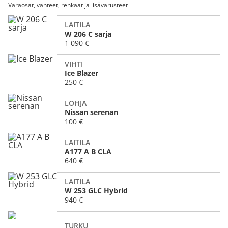
Varaosat, vanteet, renkaat ja lisävarusteet
LAITILA
W 206 C sarja
1 090 €
VIHTI
Ice Blazer
250 €
LOHJA
Nissan serenan
100 €
LAITILA
A177 A B CLA
640 €
LAITILA
W 253 GLC Hybrid
940 €
TURKU