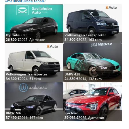
Oma ilmoituksesi tähän?
Hyundai i30
Volkswagen Transporter
26 800 €
2025, Ajamaton
34 800 €
2022, 163 tkm
Volkswagen Transporter
BMW 428
34 300 €
2024, 51 tkm
24 880 €
2014, 132 tkm
BMW M4
Kia Niro
57 490 €
2016, 167 tkm
39 062 €
2026, Ajamaton