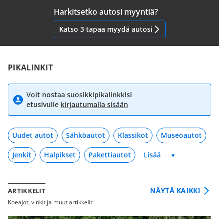
Harkitsetko autosi myyntiä?
Katso 3 tapaa myydä autosi
PIKALINKIT
Voit nostaa suosikkipikalinkkisi
etusivulle
kirjautumalla sisään
Uudet autot
Sähköautot
Klassikot
Museoautot
Jenkit
Halpikset
Pakettiautot
NÄYTÄ KAIKKI
ARTIKKELIT
Koeajot, vinkit ja muut artikkelit