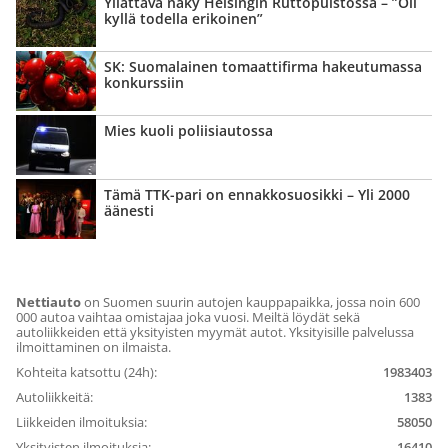
Yllättävä näky Helsingin Ruttopuistossa – ”Oli
kyllä todella erikoinen”
SK: Suomalainen tomaattifirma hakeutumassa
konkurssiin
Mies kuoli poliisiautossa
Tämä TTK-pari on ennakko­suosikki – Yli 2000
äänesti
Nettiauto
on Suomen suurin autojen kauppapaikka, jossa noin 600
000 autoa vaihtaa omistajaa joka vuosi. Meiltä löydät sekä
autoliikkeiden että yksityisten myymät autot. Yksityisille palvelussa
ilmoittaminen on ilmaista.
Kohteita katsottu (24h):
1983403
Autoliikkeitä:
1383
Liikkeiden ilmoituksia:
58050
Yksityisten ilmoituksia:
16410