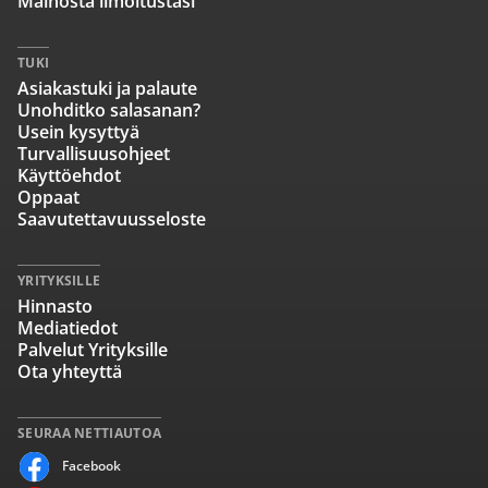
Mainosta ilmoitustasi
TUKI
Asiakastuki ja palaute
Unohditko salasanan?
Usein kysyttyä
Turvallisuusohjeet
Käyttöehdot
Oppaat
Saavutettavuusseloste
YRITYKSILLE
Hinnasto
Mediatiedot
Palvelut Yrityksille
Ota yhteyttä
SEURAA NETTIAUTOA
Facebook