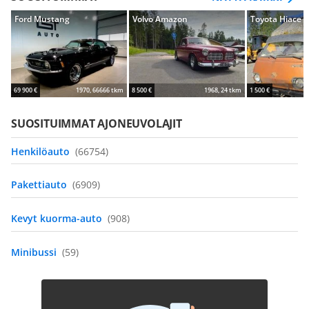
Ford Mustang
Volvo Amazon
Toyota Hiace
69 900 €
1970, 66666 tkm
8 500 €
1968, 24 tkm
1 500 €
SUOSITUIMMAT AJONEUVOLAJIT
Henkilöauto
(66754)
Pakettiauto
(6909)
Kevyt kuorma-auto
(908)
Minibussi
(59)