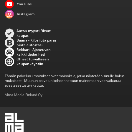
YouTube
Instagram
Auton myynti Fiksut
kaupat
Baana - Kilpailuta paras
hinta autostasi
Rekkari - Ajoneuvon
kaikki tiedot heti
Ohjeet turvalliseen
kaupankäyntiin
Tämän palvelun ilmoitukset ovat mainoksia, jotka näytetään sinulle hakusi
mukaisesti. Muuhun palvelun kohdennettuun mainontaan voit vaikuttaa
evästeasetusten kautta.
Alma Media Finland Oy