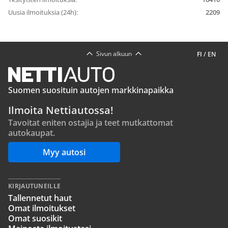
Uusia ilmoituksia (24h):
2209
Sivun alkuun
FI
/
EN
Suomen suosituin autojen markkinapaikka
Ilmoita Nettiautossa!
Tavoitat eniten ostajia ja teet mutkattomat
autokaupat.
Myy autosi
KIRJAUTUNEILLE
Tallennetut haut
Omat ilmoitukset
Omat suosikit