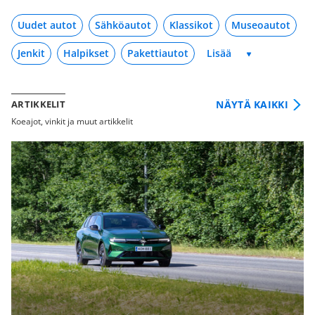
Uudet autot
Sähköautot
Klassikot
Museoautot
Jenkit
Halpikset
Pakettiautot
NÄYTÄ KAIKKI
ARTIKKELIT
Koeajot, vinkit ja muut artikkelit