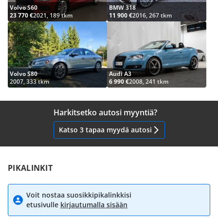
Volvo S60
BMW 318
23 770 €
2021, 189 tkm
11 900 €
2016, 267 tkm
Volvo S80
Audi A3
2007, 333 tkm
6 990 €
2008, 241 tkm
Harkitsetko autosi myyntiä?
Katso 3 tapaa myydä autosi
PIKALINKIT
Voit nostaa suosikkipikalinkkisi
etusivulle
kirjautumalla sisään