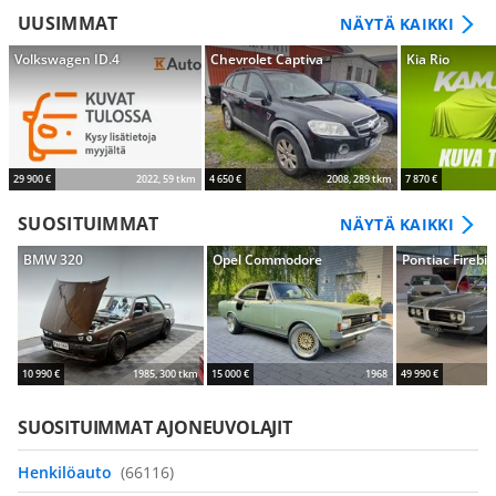
UUSIMMAT
NÄYTÄ KAIKKI
Volkswagen ID.4
Chevrolet Captiva
Kia Rio
29 900 €
2022, 59 tkm
4 650 €
2008, 289 tkm
7 870 €
SUOSITUIMMAT
NÄYTÄ KAIKKI
BMW 320
Opel Commodore
Pontiac Firebir
10 990 €
1985, 300 tkm
15 000 €
1968
49 990 €
SUOSITUIMMAT AJONEUVOLAJIT
Henkilöauto
(66116)