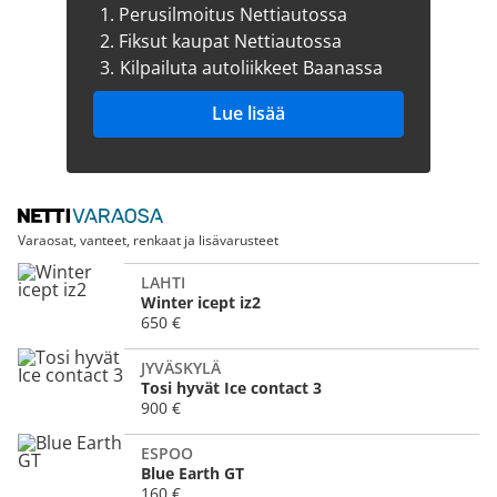
1.
Perusilmoitus Nettiautossa
2.
Fiksut kaupat Nettiautossa
3.
Kilpailuta autoliikkeet Baanassa
Lue lisää
Varaosat, vanteet, renkaat ja lisävarusteet
LAHTI
Winter icept iz2
650 €
JYVÄSKYLÄ
Tosi hyvät Ice contact 3
900 €
ESPOO
Blue Earth GT
160 €