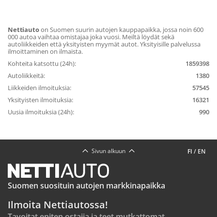
Nettiauto
on Suomen suurin autojen kauppapaikka, jossa noin 600
000 autoa vaihtaa omistajaa joka vuosi. Meiltä löydät sekä
autoliikkeiden että yksityisten myymät autot. Yksityisille palvelussa
ilmoittaminen on ilmaista.
Kohteita katsottu (24h):
1859398
Autoliikkeitä:
1380
Liikkeiden ilmoituksia:
57545
Yksityisten ilmoituksia:
16321
Uusia ilmoituksia (24h):
990
Sivun alkuun
FI
/
EN
Suomen suosituin autojen markkinapaikka
Ilmoita Nettiautossa!
Tavoitat eniten ostajia ja teet mutkattomat