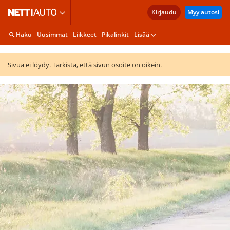
Kirjaudu
Myy autosi
Haku
Uusimmat
Liikkeet
Pikalinkit
Lisää
Sivua ei löydy. Tarkista, että sivun osoite on oikein.