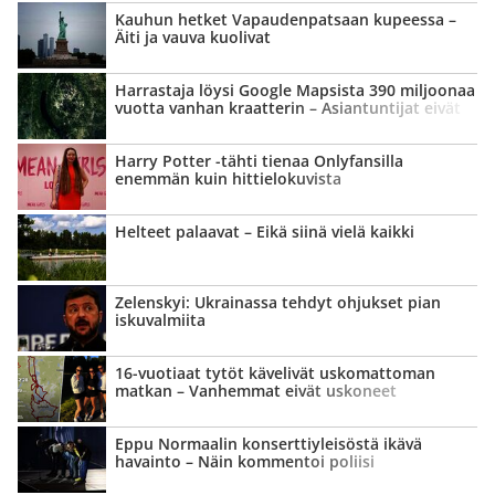
Kauhun hetket Vapauden­patsaan kupeessa –
Äiti ja vauva kuolivat
Harrastaja löysi Google Mapsista 390 miljoonaa
vuotta vanhan kraatterin – Asiantuntijat eivät
aluksi uskoneet
Harry Potter -tähti tienaa Onlyfansilla
enemmän kuin hittielo­kuvista
Helteet palaavat – Eikä siinä vielä kaikki
Zelenskyi: Ukrainassa tehdyt ohjukset pian
iskuvalmiita
16-vuotiaat tytöt kävelivät uskomattoman
matkan – Vanhemmat eivät uskoneet
Eppu Normaalin konsertti­yleisöstä ikävä
havainto – Näin kommentoi poliisi