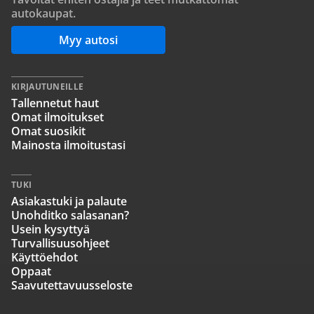
autokaupat.
Myy autosi
KIRJAUTUNEILLE
Tallennetut haut
Omat ilmoitukset
Omat suosikit
Mainosta ilmoitustasi
TUKI
Asiakastuki ja palaute
Unohditko salasanan?
Usein kysyttyä
Turvallisuusohjeet
Käyttöehdot
Oppaat
Saavutettavuusseloste