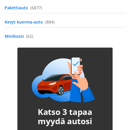
Pakettiauto
(6877)
Kevyt kuorma-auto
(884)
Minibussi
(62)
Katso 3 tapaa
myydä autosi