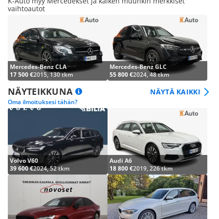
K-Auto myy Mercedekset ja kaiken muunkin merkkiset
vaihtoautot
Mercedes-Benz CLA
Mercedes-Benz GLC
17 500 €
2015, 130 tkm
55 800 €
2024, 48 tkm
NÄYTEIKKUNA
NÄYTÄ KAIKKI
Oma ilmoituksesi tähän?
Volvo V60
Audi A6
39 600 €
2024, 52 tkm
18 800 €
2019, 226 tkm