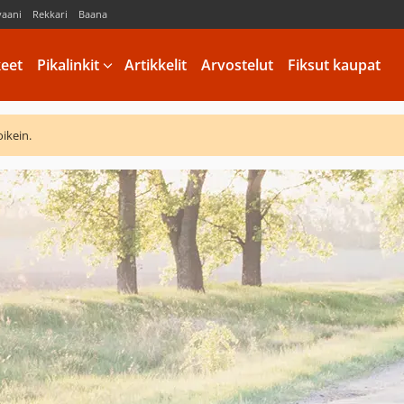
vaani
Rekkari
Baana
keet
Pikalinkit
Artikkelit
Arvostelut
Fiksut kaupat
oikein.