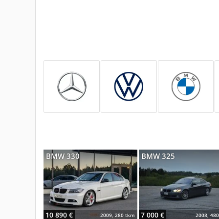
BMW 330
BMW 325
10 890 €
7 000 €
2009, 280 tkm
2008, 48