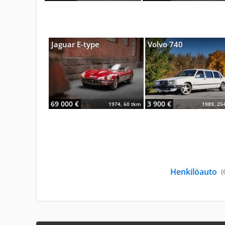
Jaguar E-type
Volvo 740
69 000 €
3 900 €
1974, 60 tkm
1989, 25
Henkilöauto
(