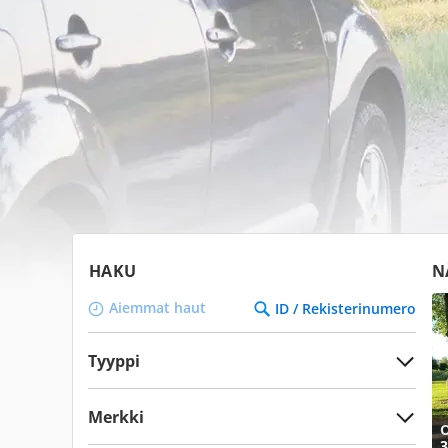
HAKU
N
Aiemmat haut
ID / Rekisterinumero
Tyyppi
Merkki
O
3