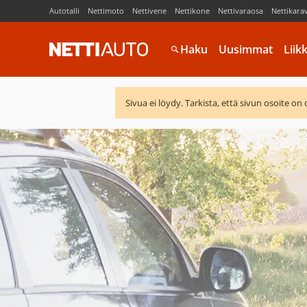
Autotalli
Nettimoto
Nettivene
Nettikone
Nettivaraosa
Nettikara
Haku
Uusimmat
Liik
Sivua ei löydy. Tarkista, että sivun osoite on 