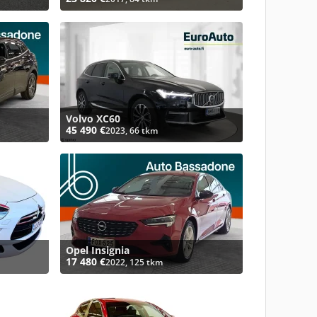
Volvo XC60
45 490 €
2023, 66 tkm
Opel Insignia
17 480 €
2022, 125 tkm