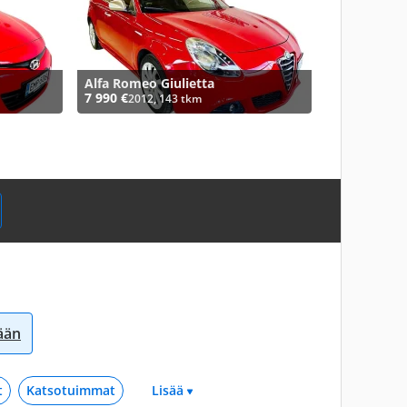
Alfa Romeo Giulietta
7 990 €
2012, 143 tkm
sään
t
Katsotuimmat