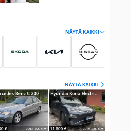
NÄYTÄ KAIKKI
rcedes-Benz C 200
Hyundai Kona Electric
Citroen C4
00 €
11 800 €
300 €
2003, 365 tkm
2019, 226 tkm