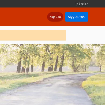
In English
Myy autosi
Kirjaudu