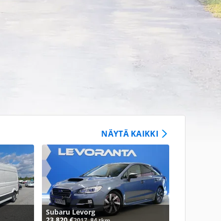
NÄYTÄ KAIKKI
Subaru Levorg
23 820 €
2017, 84 tkm