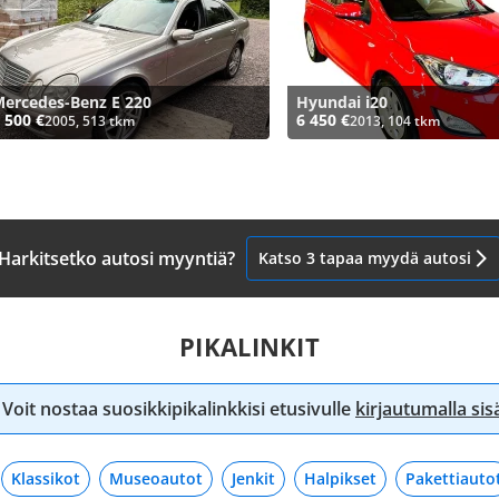
ercedes-Benz E 220
Hyundai i20
 500 €
6 450 €
2005, 513 tkm
2013, 104 tkm
Harkitsetko autosi myyntiä?
Katso 3 tapaa myydä autosi
PIKALINKIT
Voit nostaa suosikkipikalinkkisi etusivulle
kirjautumalla si
Klassikot
Museoautot
Jenkit
Halpikset
Pakettiauto