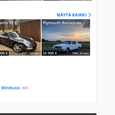
NÄYTÄ KAIKKI
sche 911
Plymouth Barracuda
Volvo 740
900 €
24 900 €
13 890 €
2007, 100 tkm
1965, 64 tkm
Minibussi
(60)