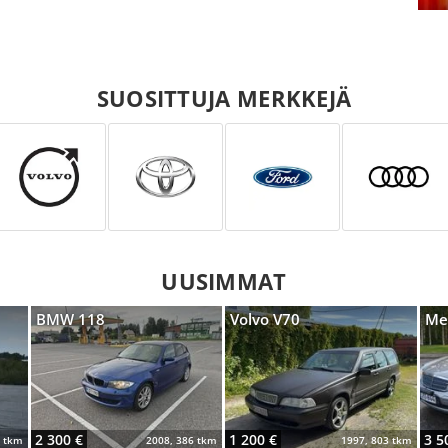
SUOSITTUJA MERKKEJÄ
UUSIMMAT
BMW 118
Volvo V70
Me
2 300 €
1 200 €
3 5
0 tkm
2008, 386 tkm
1997, 803 tkm