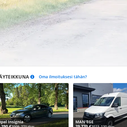
ÄYTEIKKUNA
Oma ilmoituksesi tähän?
pel Insignia
MAN TGE
 290 €
29 770 €
2009, 271 tkm
2023, 130 tkm