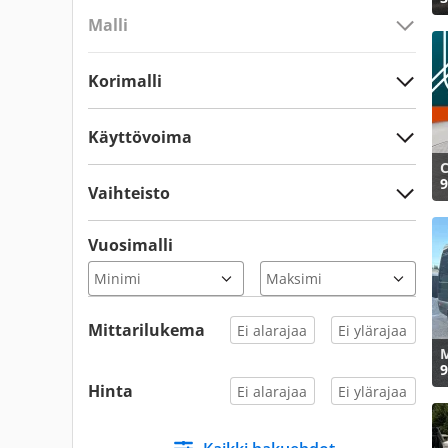
Malli
Korimalli
Käyttövoima
C
9
Vaihteisto
Vuosimalli
Mittarilukema
M
9
Hinta