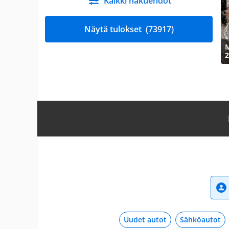
Kaikki hakuehdot
Näytä tulokset
(73917)
M
2
Uudet autot
Sähköautot