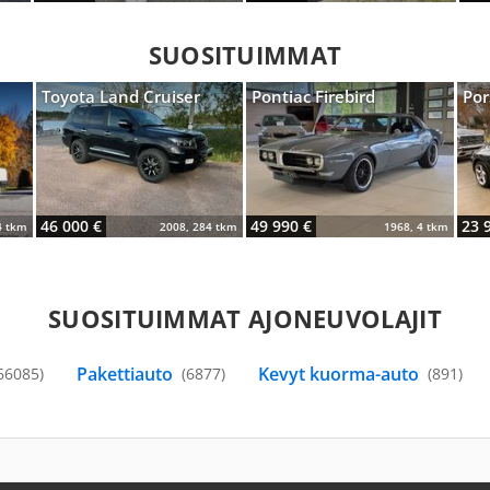
SUOSITUIMMAT
Toyota Land Cruiser
Pontiac Firebird
Por
46 000 €
49 990 €
23 
4 tkm
2008, 284 tkm
1968, 4 tkm
SUOSITUIMMAT AJONEUVOLAJIT
Pakettiauto
Kevyt kuorma-auto
66085)
(6877)
(891)