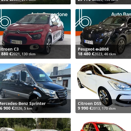
itroen C3
Peugeot e-2008
 880 €
18 480 €
2021, 130 tkm
2023, 46 tkm
ercedes-Benz Sprinter
Citroen DS5
6 900 €
9 990 €
2026, 5 km
2013, 170 tkm