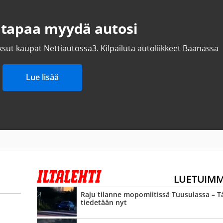
 tapaa myydä autosi
ksut kaupat Nettiautossa
3.
Kilpailuta autoliikkeet Baanassa
Lue lisää
LUETUIM
Raju tilanne mopomiitissä Tuusulassa – 
tiedetään nyt