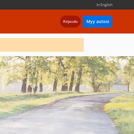
In English
Myy autosi
Kirjaudu