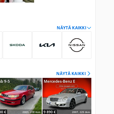
NÄYTÄ KAIKKI
ab 9-5
Mercedes-Benz E
Audi A4
00 €
9 890 €
8 500 €
2001, 318 tkm
2007, 225 tkm