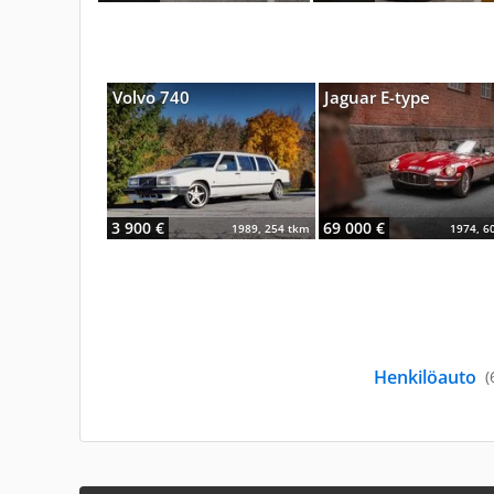
Volvo 740
Jaguar E-type
3 900 €
69 000 €
1989, 254 tkm
1974, 6
Henkilöauto
(