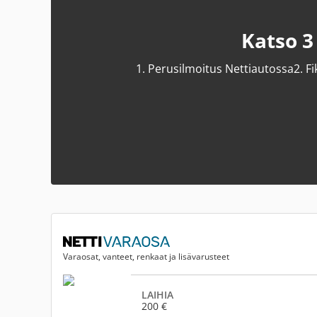
Katso 3
1.
Perusilmoitus Nettiautossa
2.
Fi
Varaosat, vanteet, renkaat ja lisävarusteet
LAIHIA
200 €