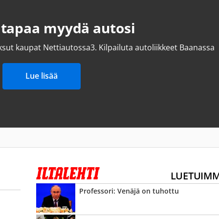
 tapaa myydä autosi
ksut kaupat Nettiautossa
3.
Kilpailuta autoliikkeet Baanassa
Lue lisää
LUETUIM
Professori: Venäjä on tuhottu