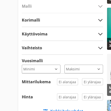
Malli
Korimalli
Käyttövoima
V
3
Vaihteisto
Vuosimalli
Mittarilukema
M
4
Hinta