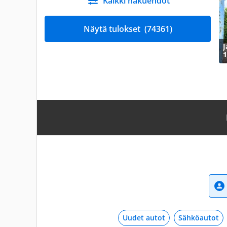
Kaikki hakuehdot
Näytä tulokset
(74361)
J
1
Uudet autot
Sähköautot