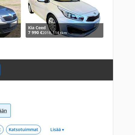
Kia Ceed
7 990 €
2018, 114 tkm
sään
t
Katsotuimmat