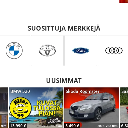
SUOSITTUJA MERKKEJÄ
UUSIMMAT
BMW 520
Skoda Roomster
Sa
13 990 €
3 490 €
6 8
9 tkm
2011, 132 tkm
2008, 288 tkm