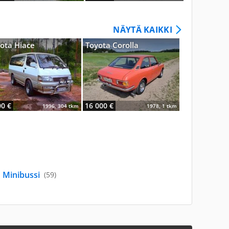
NÄYTÄ KAIKKI
ota Hiace
Toyota Corolla
BMW M5
00 €
16 000 €
84 990 €
1996, 304 tkm
1978, 1 tkm
Minibussi
(59)