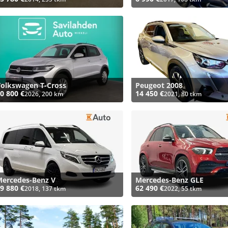
olkswagen T-Cross
Peugeot 2008
0 800 €
14 450 €
2026, 200 km
2021, 80 tkm
ercedes-Benz V
Mercedes-Benz GLE
9 880 €
62 490 €
2018, 137 tkm
2022, 55 tkm