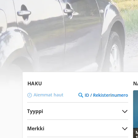
HAKU
N
Aiemmat haut
ID / Rekisterinumero
Tyyppi
Merkki
M
1