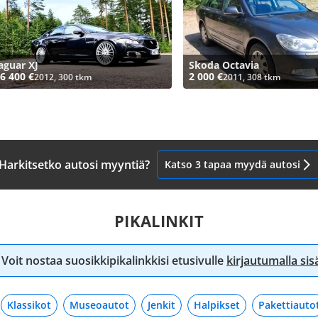
aguar XJ
Skoda Octavia
6 400 €
2 000 €
2012, 300 tkm
2011, 308 tkm
Harkitsetko autosi myyntiä?
Katso 3 tapaa myydä autosi
PIKALINKIT
Voit nostaa suosikkipikalinkkisi etusivulle
kirjautumalla si
Klassikot
Museoautot
Jenkit
Halpikset
Pakettiauto