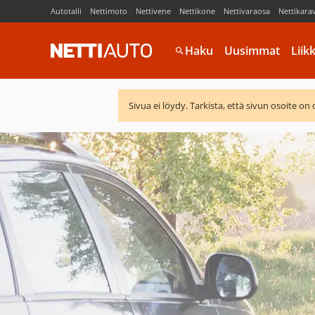
Autotalli
Nettimoto
Nettivene
Nettikone
Nettivaraosa
Nettikara
Haku
Uusimmat
Liik
Sivua ei löydy. Tarkista, että sivun osoite on 