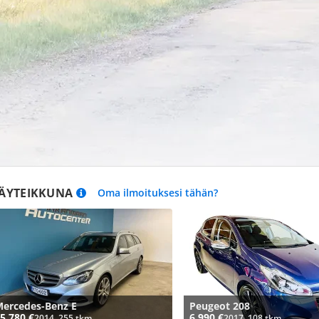
ÄYTEIKKUNA
Oma ilmoituksesi tähän?
ercedes-Benz E
Peugeot 208
5 780 €
6 990 €
2014, 255 tkm
2017, 108 tkm