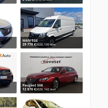
MAN TGE
29 770 €
2023, 130 tkm
Peugeot 508
12 870 €
2020, 142 tkm