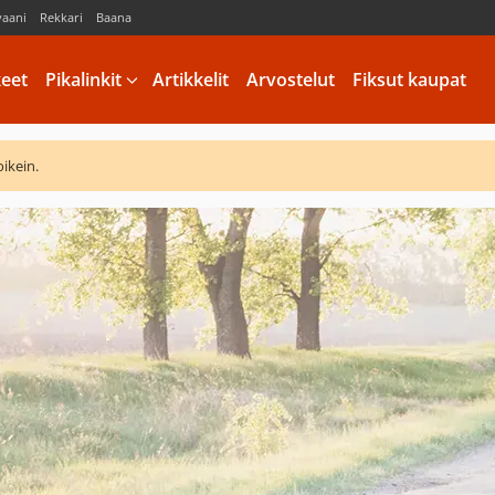
vaani
Rekkari
Baana
keet
Pikalinkit
Artikkelit
Arvostelut
Fiksut kaupat
oikein.