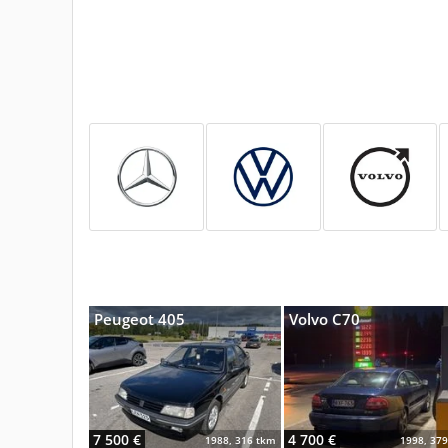
Peugeot 405
Volvo C70
7 500 €
4 700 €
1988, 316 tkm
1998, 37