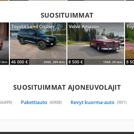
SUOSITUIMMAT
Toyota Land Cruiser
Volvo Amazon
Toy
46 000 €
8 500 €
8 5
0 tkm
2008, 284 tkm
1968, 24 tkm
SUOSITUIMMAT AJONEUVOLAJIT
Pakettiauto
Kevyt kuorma-auto
66499)
(6908)
(901)