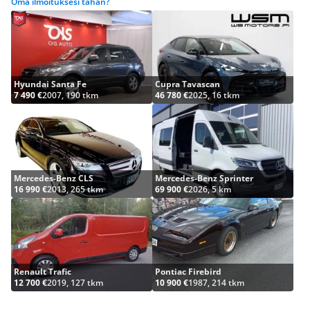
Oma ilmoituksesi tähän?
Hyundai Santa Fe
Cupra Tavascan
7 490 €
2007, 190 tkm
46 780 €
2025, 16 tkm
Mercedes-Benz CLS
Mercedes-Benz Sprinter
16 990 €
2013, 265 tkm
69 900 €
2026, 5 km
Renault Trafic
Pontiac Firebird
12 700 €
2019, 127 tkm
10 900 €
1987, 214 tkm