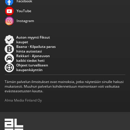
Facebook
YouTube
Instagram
Auton myynti Fiksut
kaupat
Baana - Kilpailuta paras
hinta autostasi
Rekkari - Ajoneuvon
kaikki tiedot heti
Ohjeet turvalliseen
kaupankäyntiin
Tämän palvelun ilmoitukset ovat mainoksia, jotka näytetään sinulle hakusi
mukaisesti. Muuhun palvelun kohdennettuun mainontaan voit vaikuttaa
evästeasetusten kautta.
Alma Media Finland Oy