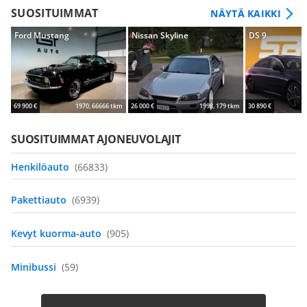
SUOSITUIMMAT
NÄYTÄ KAIKKI
Ford Mustang
Nissan Skyline
DS 9
69 900 €
1970, 66666 tkm
26 000 €
1998, 179 tkm
30 890 €
SUOSITUIMMAT AJONEUVOLAJIT
Henkilöauto
(66833)
Pakettiauto
(6939)
Kevyt kuorma-auto
(905)
Minibussi
(59)