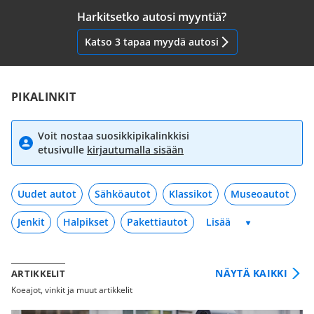
Harkitsetko autosi myyntiä?
Katso 3 tapaa myydä autosi
PIKALINKIT
Voit nostaa suosikkipikalinkkisi
etusivulle
kirjautumalla sisään
Uudet autot
Sähköautot
Klassikot
Museoautot
Jenkit
Halpikset
Pakettiautot
NÄYTÄ KAIKKI
ARTIKKELIT
Koeajot, vinkit ja muut artikkelit