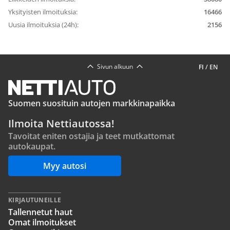
Yksityisten ilmoituksia:
16466
Uusia ilmoituksia (24h):
2156
Sivun alkuun
FI
/
EN
Suomen suosituin autojen markkinapaikka
Ilmoita Nettiautossa!
Tavoitat eniten ostajia ja teet mutkattomat
autokaupat.
Myy autosi
KIRJAUTUNEILLE
Tallennetut haut
Omat ilmoitukset