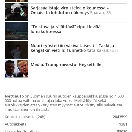
Sarja­saalistaja virnistelee oikeudessa –
Omaisilta lohduton näkemys Saaran, 35,
kohtalosta
”Toistuva ja räjähtävä” ripuli leviää
lomakohteessa
Nuori ryöstettiin väki­valtaisesti – Takki ja
kengätkin vietiin: Tunnetko tätä kaksikkoa?
Media: Trump raivostui Hegsethille
Nettiauto
on Suomen suurin autojen kauppapaikka, jossa noin 600
000 autoa vaihtaa omistajaa joka vuosi. Meiltä löydät sekä
autoliikkeiden että yksityisten myymät autot. Yksityisille palvelussa
ilmoittaminen on ilmaista.
Kohteita katsottu (24h):
2043599
Autoliikkeitä:
1381
Liikkeiden ilmoituksia:
58080