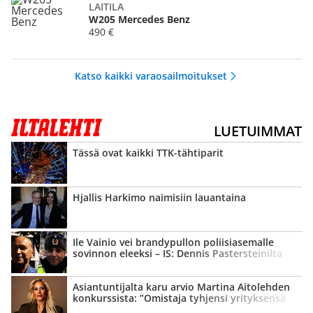
LAITILA
W205 Mercedes Benz
490 €
Katso kaikki varaosailmoitukset
LUETUIMMAT
Tässä ovat kaikki TTK-tähtiparit
Hjallis Harkimo naimisiin lauantaina
Ile Vainio vei brandypullon poliisi­asemalle
sovinnon eleeksi – IS: Dennis Pasters­teinilta
tyly vastaus
Asian­tuntijalta karu arvio Martina Aitolehden
konkurssista: ”Omistaja tyhjensi yrityksensä
kassan”