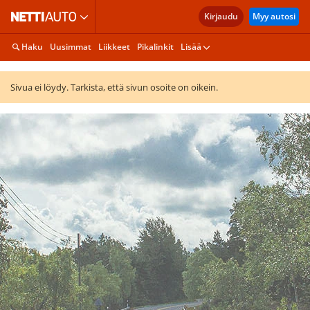
Kirjaudu
Myy autosi
Haku
Uusimmat
Liikkeet
Pikalinkit
Lisää
Sivua ei löydy. Tarkista, että sivun osoite on oikein.