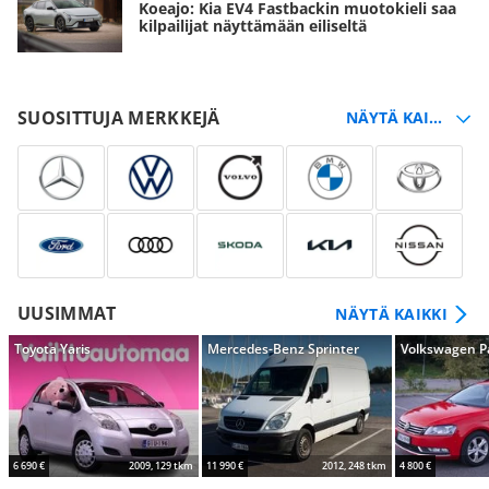
Koeajo: Kia EV4 Fastbackin muotokieli saa
kilpailijat näyttämään eiliseltä
SUOSITTUJA MERKKEJÄ
UUSIMMAT
NÄYTÄ KAIKKI
Toyota Yaris
Mercedes-Benz Sprinter
Volkswagen P
6 690 €
2009, 129 tkm
11 990 €
2012, 248 tkm
4 800 €