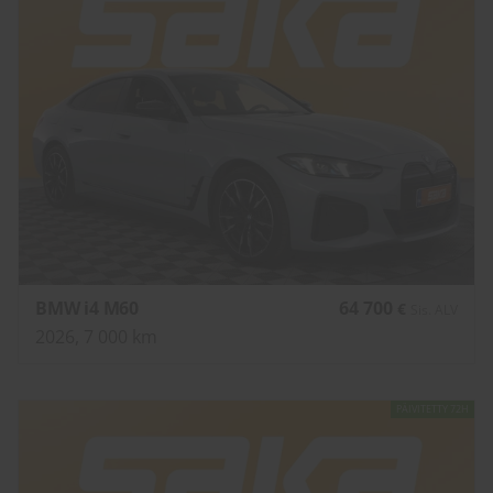
BMW i4 M60
64 700
€
Sis. ALV
2026, 7 000 km
PÄIVITETTY 72H