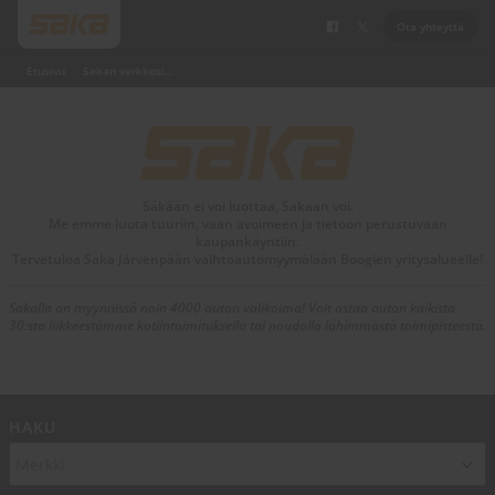
Ota yhteyttä
Etusivu
Sakan verkkosivut
Säkään ei voi luottaa, Sakaan voi.
Me emme luota tuuriin, vaan avoimeen ja tietoon perustuvaan
kaupankäyntiin.
Tervetuloa Saka Järvenpään vaihtoautomyymälään Boogien yritysalueelle!
Sakalla on myynnissä noin 4000 auton valikoima! Voit ostaa auton kaikista
30:sta liikkeestämme kotiintoimituksella tai noudolla lähimmästä toimipisteestä.
HAKU