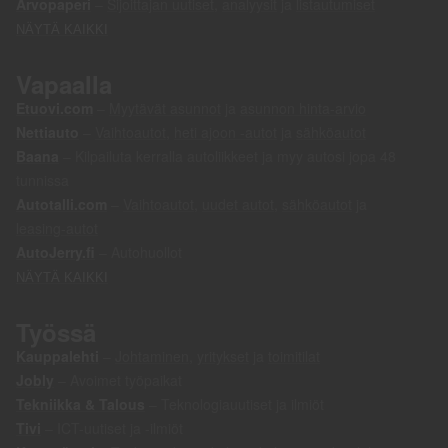
Kia Venga (1,4)
6 750
€
2011, 110 000 km
PÄIVITETTY 72H