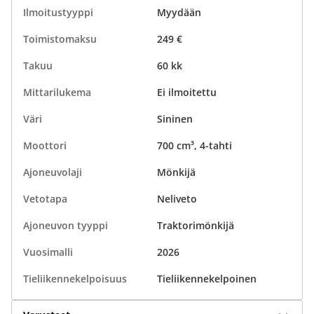
Ilmoitustyyppi
Myydään
Toimistomaksu
249 €
Takuu
60 kk
Mittarilukema
Ei ilmoitettu
Väri
Sininen
Moottori
700 cm³, 4-tahti
Ajoneuvolaji
Mönkijä
Vetotapa
Neliveto
Ajoneuvon tyyppi
Traktorimönkijä
Vuosimalli
2026
Tieliikennekelpoisuus
Tieliikennekelpoinen