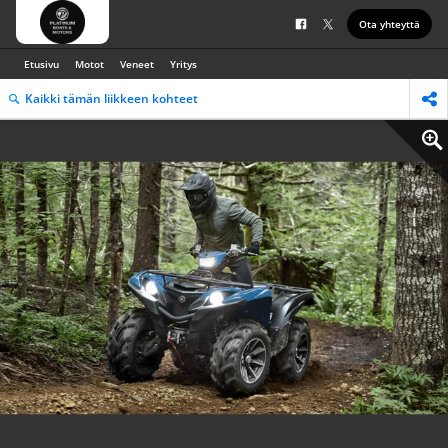
Ota yhteyttä
Etusivu
Motot
Veneet
Yritys
Kaikki tämän liikkeen kohteet