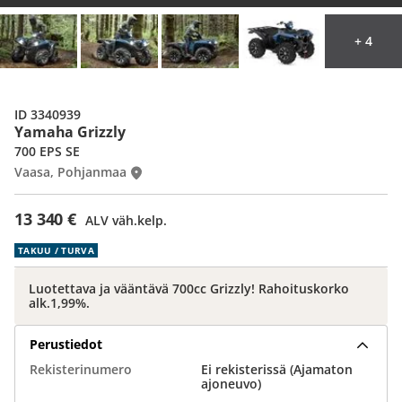
+ 4
ID 3340939
Yamaha Grizzly
700 EPS SE
Vaasa, Pohjanmaa
13 340 €
ALV väh.kelp.
TAKUU / TURVA
Luotettava ja vääntävä 700cc Grizzly! Rahoituskorko
alk.1,99%.
Perustiedot
Rekisterinumero
Ei rekisterissä (Ajamaton
ajoneuvo)