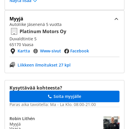
Näytä lisää
Myyjä
Autoliike Jäsenenä 5 vuotta
Platinum Motors Oy
Duvaldtintie 5
65170 Vaasa
Kartta
Www-sivut
Facebook
Liikkeen ilmoitukset 27 kpl
Kysyttävää kohteesta?
Soita myyjälle
Paras aika tavoitella: Ma - La Klo. 08:00-21:00
Robin Lithén
Myyjä
Vaasa