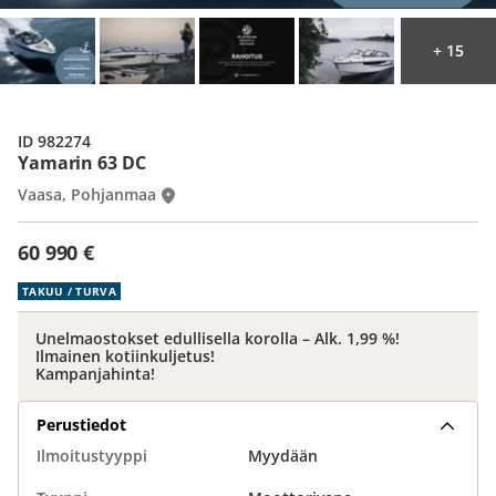
+ 15
ID 982274
Yamarin 63 DC
Vaasa, Pohjanmaa
60 990 €
TAKUU / TURVA
Unelmaostokset edullisella korolla – Alk. 1,99 %!
Ilmainen kotiinkuljetus!
Kampanjahinta!
Perustiedot
Ilmoitustyyppi
Myydään