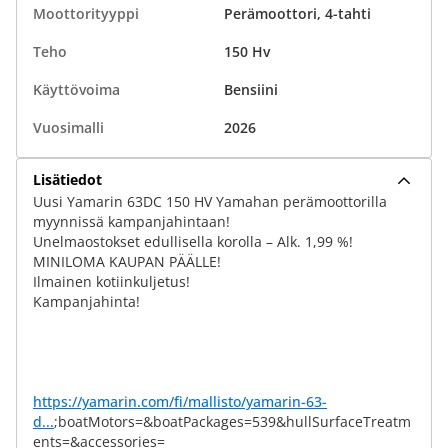
Moottorityyppi
Perämoottori, 4-tahti
Teho
150 Hv
Käyttövoima
Bensiini
Vuosimalli
2026
Lisätiedot
Uusi Yamarin 63DC 150 HV Yamahan perämoottorilla
myynnissä kampanjahintaan!
Unelmaostokset edullisella korolla – Alk. 1,99 %!
MINILOMA KAUPAN PÄÄLLE!
Ilmainen kotiinkuljetus!
Kampanjahinta!
https://yamarin.com/fi/mallisto/yamarin-63-
d...
;boatMotors=&boatPackages=539&hullSurfaceTreatm
ents=&accessories=