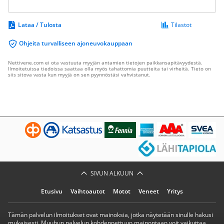
Lataa / Tulosta
Tilastot
Ohjeita turvalliseen ajoneuvokauppaan
Nettivene.com ei ota vastuuta myyjän antamien tietojen paikkansapitävyydestä.
Ilmoitetuissa tiedoissa saattaa olla myös tahattomia puutteita tai virheitä. Tieto on
siis sitova vasta kun myyjä on sen pyynnöstäsi vahvistanut.
SIVUN ALKUUN
Etusivu
Vaihtoautot
Motot
Veneet
Yritys
Tämän palvelun ilmoitukset ovat mainoksia, jotka näytetään sinulle hakusi
mukaisesti. Muuhun palvelun kohdennettuun mainontaan voit vaikuttaa