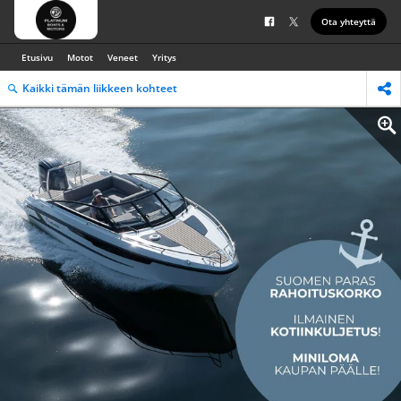
Ota yhteyttä
Etusivu
Motot
Veneet
Yritys
Kaikki tämän liikkeen kohteet