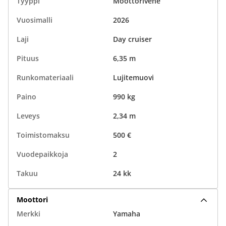
Tyyppi
Moottorivene
Vuosimalli
2026
Laji
Day cruiser
Pituus
6,35 m
Runkomateriaali
Lujitemuovi
Paino
990 kg
Leveys
2,34 m
Toimistomaksu
500 €
Vuodepaikkoja
2
Takuu
24 kk
Moottori
Merkki
Yamaha