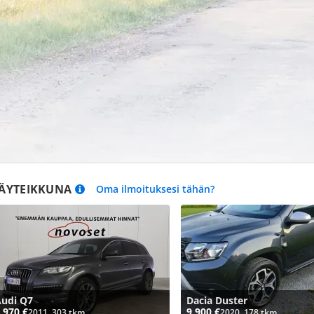
ÄYTEIKKUNA
Oma ilmoituksesi tähän?
udi Q7
Dacia Duster
 970 €
9 900 €
2011, 303 tkm
2020, 178 tkm