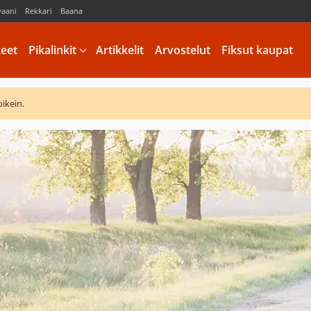
vaani
Rekkari
Baana
keet
Pikalinkit
Artikkelit
Arvostelut
Fiksut kaupat
oikein.