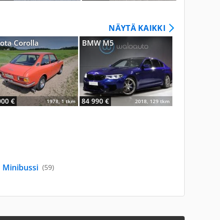
NÄYTÄ KAIKKI
ota Corolla
BMW M5
Ford Escort
000 €
84 990 €
1978, 1 tkm
2018, 129 tkm
Minibussi
(59)