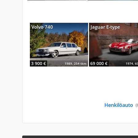
Volvo 740
Jaguar E-type
3 900 €
69 000 €
1989, 254 tkm
1974, 6
Henkilöauto
(