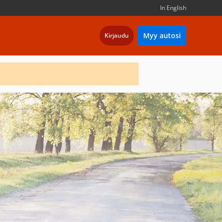
In English
Myy autosi
Kirjaudu