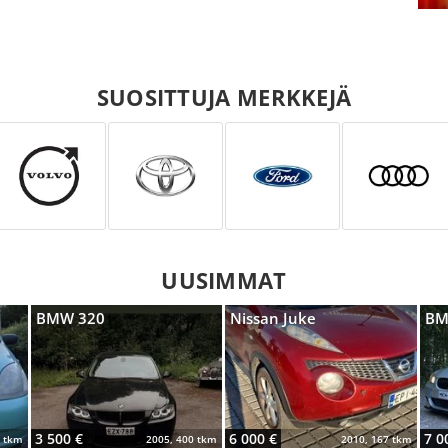
SUOSITTUJA MERKKEJÄ
UUSIMMAT
BMW 320
Nissan Juke
BM
3 500 €
6 000 €
7 0
4 tkm
2005, 400 tkm
2010, 167 tkm