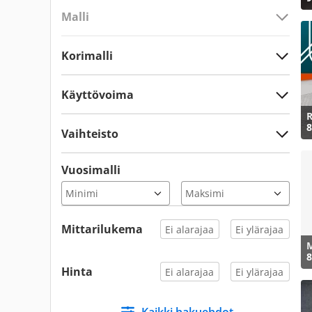
Malli
Korimalli
Käyttövoima
R
8
Vaihteisto
Vuosimalli
Mittarilukema
M
8
Hinta