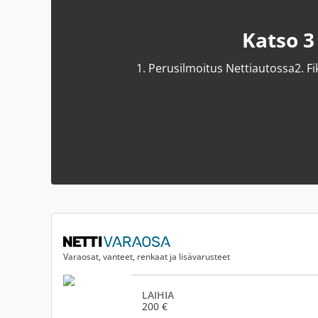
Katso 3
1.
Perusilmoitus Nettiautossa
2.
Fi
Varaosat, vanteet, renkaat ja lisävarusteet
LAIHIA
200 €