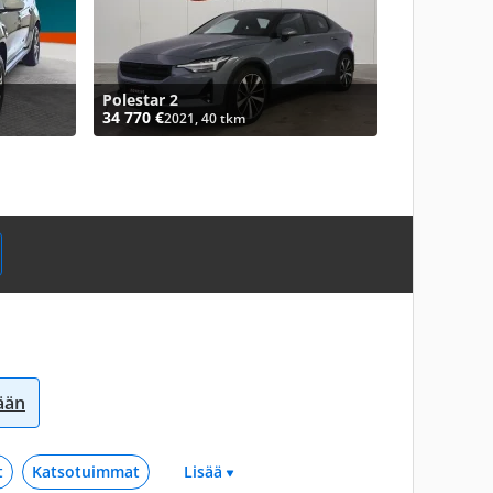
Polestar 2
34 770 €
2021, 40 tkm
sään
t
Katsotuimmat