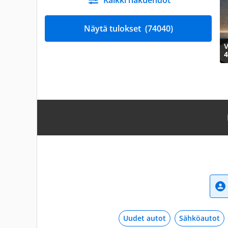
Kaikki hakuehdot
Näytä tulokset
(74040)
V
4
Uudet autot
Sähköautot