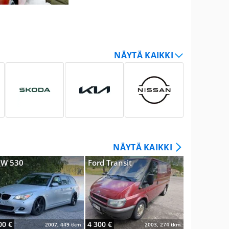
NÄYTÄ KAIKKI
W 530
Ford Transit
Mercedes-B
00 €
4 300 €
8 900 €
2007, 449 tkm
2003, 274 tkm