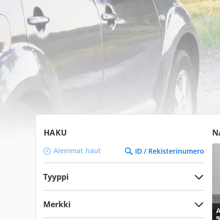
HAKU
N
Aiemmat haut
ID / Rekisterinumero
Tyyppi
Merkki
A
9