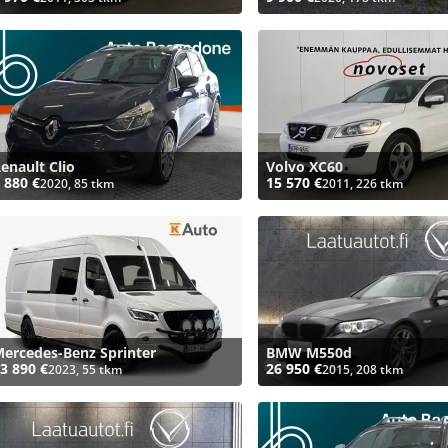
enault Clio
Volvo XC60
 880 €
15 570 €
2020, 85 tkm
2011, 226 tkm
ercedes-Benz Sprinter
BMW M550d
3 890 €
26 950 €
2023, 55 tkm
2015, 208 tkm