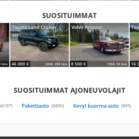
SUOSITUIMMAT
Toyota Land Cruiser
Volvo Amazon
Toy
46 000 €
8 500 €
16 
0 tkm
2008, 284 tkm
1968, 24 tkm
SUOSITUIMMAT AJONEUVOLAJIT
Pakettiauto
Kevyt kuorma-auto
66197)
(6890)
(895)