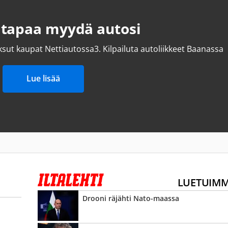
 tapaa myydä autosi
ksut kaupat Nettiautossa
3.
Kilpailuta autoliikkeet Baanassa
Lue lisää
LUETUIM
Drooni räjähti Nato-maassa