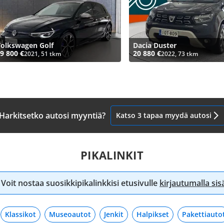
olkswagen Golf
Dacia Duster
9 800 €
20 880 €
2021, 51 tkm
2022, 73 tkm
Harkitsetko autosi myyntiä?
Katso 3 tapaa myydä autosi
PIKALINKIT
Voit nostaa suosikkipikalinkkisi etusivulle
kirjautumalla si
Klassikot
Museoautot
Jenkit
Halpikset
Pakettiauto