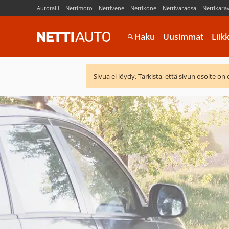
Autotalli
Nettimoto
Nettivene
Nettikone
Nettivaraosa
Nettikara
Haku
Uusimmat
Liik
Sivua ei löydy. Tarkista, että sivun osoite on 