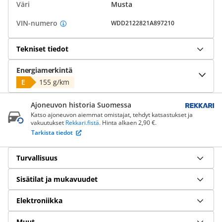
Väri
Musta
VIN-numero
WDD2122821A897210
Tekniset tiedot
Energiamerkintä
E
155 g/km
Ajoneuvon historia Suomessa
Katso ajoneuvon aiemmat omistajat, tehdyt katsastukset ja
vakuutukset
Rekkari.fistä
. Hinta alkaen 2,90 €.
Tarkista tiedot
Turvallisuus
Sisätilat ja mukavuudet
Elektroniikka
Muut