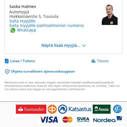
Saska Halmes
Automyyjä
Hiekkamäentie 5, Tuusula
Soita myyjälle
Soita myyjälle (vaihtoehtoinen numero)
Whatsapp
Näytä lisää myyjiä...
Lataa / Tulosta
Tilastot
Ohjeita turvalliseen ajoneuvokauppaan
Nettiauto.com ei ota vastuuta myyjän antamien tietojen paikkansapitävyydestä.
Ilmoitetuissa tiedoissa saattaa olla myös tahattomia puutteita tai virheitä. Tieto on
siis sitova vasta kun myyjä on sen pyynnöstäsi vahvistanut.