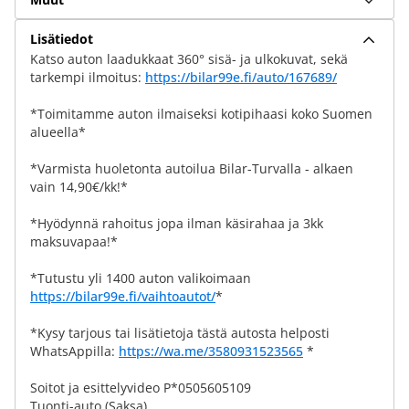
Lisätiedot
Katso auton laadukkaat 360° sisä- ja ulkokuvat, sekä
tarkempi ilmoitus:
https://bilar99e.fi/auto/167689/
*Toimitamme auton ilmaiseksi kotipihaasi koko Suomen
alueella*
*Varmista huoletonta autoilua Bilar-Turvalla - alkaen
vain 14,90€/kk!*
*Hyödynnä rahoitus jopa ilman käsirahaa ja 3kk
maksuvapaa!*
*Tutustu yli 1400 auton valikoimaan
https://bilar99e.fi/vaihtoautot/
*
*Kysy tarjous tai lisätietoja tästä autosta helposti
WhatsAppilla:
https://wa.me/3580931523565
*
Soitot ja esittelyvideo P*0505605109
Tuonti-auto (Saksa)