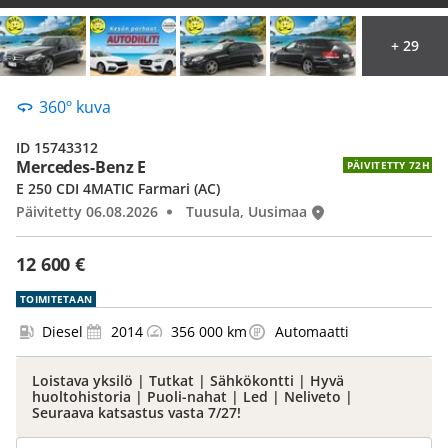
+ 29
360º kuva
ID 15743312
Mercedes-Benz E
PÄIVITETTY 72H
E 250 CDI 4MATIC Farmari (AC)
Päivitetty 06.08.2026
Tuusula, Uusimaa
12 600 €
TOIMITETAAN
Diesel
2014
356 000 km
Automaatti
Loistava yksilö | Tutkat | Sähkökontti | Hyvä
huoltohistoria | Puoli-nahat | Led | Neliveto |
Seuraava katsastus vasta 7/27!