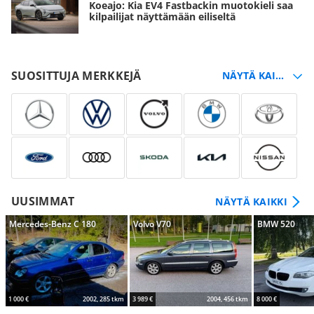
Koeajo: Kia EV4 Fastbackin muotokieli saa
kilpailijat näyttämään eiliseltä
SUOSITTUJA MERKKEJÄ
UUSIMMAT
NÄYTÄ KAIKKI
Mercedes-Benz C 180
Volvo V70
BMW 520
1 000 €
2002, 285 tkm
3 989 €
2004, 456 tkm
8 000 €