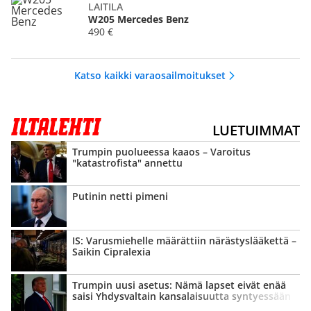
LAITILA
W205 Mercedes Benz
490 €
Katso kaikki varaosailmoitukset
LUETUIMMAT
Trumpin puolueessa kaaos – Varoitus
"katastrofista" annettu
Putinin netti pimeni
IS: Varusmiehelle määrättiin närästys­lääkettä –
Saikin Cipralexia
Trumpin uusi asetus: Nämä lapset eivät enää
saisi Yhdysvaltain kansalaisuutta syntyessään