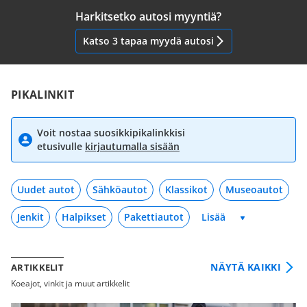
Harkitsetko autosi myyntiä?
Katso 3 tapaa myydä autosi
PIKALINKIT
Voit nostaa suosikkipikalinkkisi
etusivulle
kirjautumalla sisään
Uudet autot
Sähköautot
Klassikot
Museoautot
Jenkit
Halpikset
Pakettiautot
NÄYTÄ KAIKKI
ARTIKKELIT
Koeajot, vinkit ja muut artikkelit