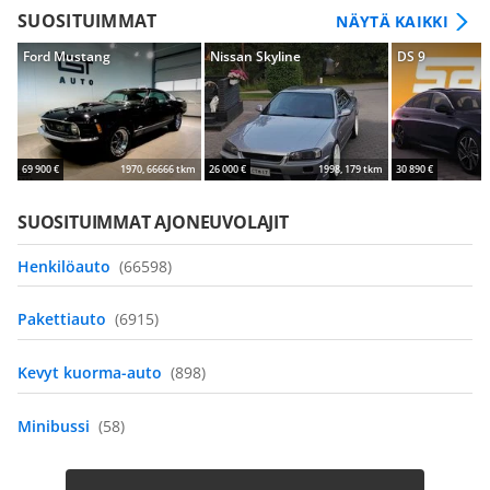
SUOSITUIMMAT
NÄYTÄ KAIKKI
Ford Mustang
Nissan Skyline
DS 9
69 900 €
1970, 66666 tkm
26 000 €
1998, 179 tkm
30 890 €
SUOSITUIMMAT AJONEUVOLAJIT
Henkilöauto
(66598)
Pakettiauto
(6915)
Kevyt kuorma-auto
(898)
Minibussi
(58)