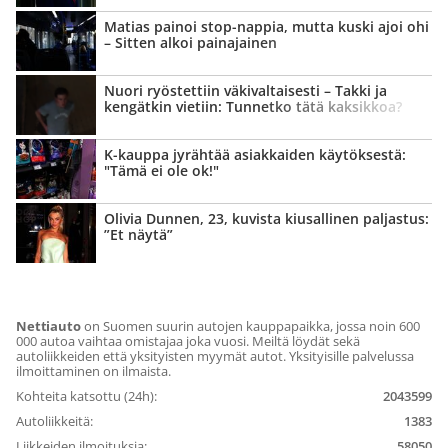
Matias painoi stop-nappia, mutta kuski ajoi ohi
– Sitten alkoi painajainen
Nuori ryöstettiin väki­valtaisesti – Takki ja
kengätkin vietiin: Tunnetko tätä kaksikkoa?
K-kauppa jyrähtää asiakkaiden käytöksestä:
"Tämä ei ole ok!"
Olivia Dunnen, 23, kuvista kiusallinen paljastus:
”Et näytä”
Nettiauto
on Suomen suurin autojen kauppapaikka, jossa noin 600
000 autoa vaihtaa omistajaa joka vuosi. Meiltä löydät sekä
autoliikkeiden että yksityisten myymät autot. Yksityisille palvelussa
ilmoittaminen on ilmaista.
Kohteita katsottu (24h):
2043599
Autoliikkeitä:
1383
Liikkeiden ilmoituksia:
58050