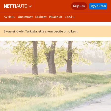
Kirjaudu
Myy autosi
Haku
Uusimmat
Liikkeet
Pikalinkit
Lisää
Sivua ei löydy. Tarkista, että sivun osoite on oikein.