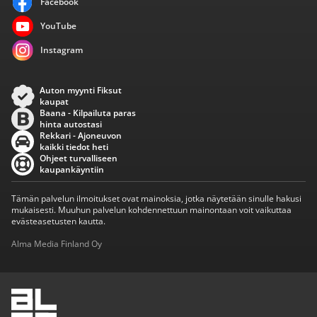
Facebook
YouTube
Instagram
Auton myynti Fiksut
kaupat
Baana - Kilpailuta paras
hinta autostasi
Rekkari - Ajoneuvon
kaikki tiedot heti
Ohjeet turvalliseen
kaupankäyntiin
Tämän palvelun ilmoitukset ovat mainoksia, jotka näytetään sinulle hakusi
mukaisesti. Muuhun palvelun kohdennettuun mainontaan voit vaikuttaa
evästeasetusten kautta.
Alma Media Finland Oy