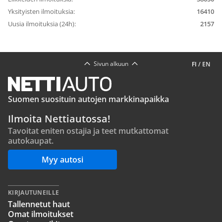
Yksityisten ilmoituksia:
16410
Uusia ilmoituksia (24h):
2157
Sivun alkuun
FI
/
EN
Suomen suosituin autojen markkinapaikka
Ilmoita Nettiautossa!
Tavoitat eniten ostajia ja teet mutkattomat
autokaupat.
Myy autosi
KIRJAUTUNEILLE
Tallennetut haut
Omat ilmoitukset