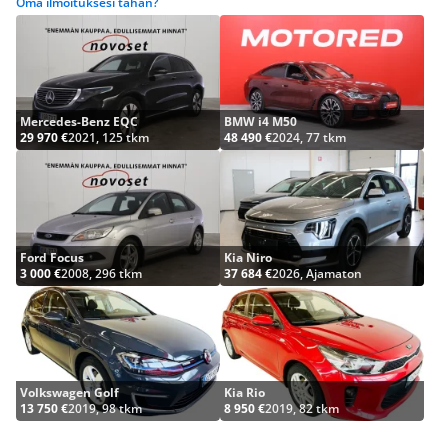
Oma ilmoituksesi tähän?
Mercedes-Benz EQC
BMW i4 M50
29 970 €
2021, 125 tkm
48 490 €
2024, 77 tkm
Ford Focus
Kia Niro
3 000 €
2008, 296 tkm
37 684 €
2026, Ajamaton
Volkswagen Golf
Kia Rio
13 750 €
2019, 98 tkm
8 950 €
2019, 82 tkm