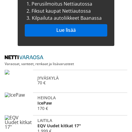
1.
Perusilmoitus Nettiautossa
2.
Fiksut kaupat Nettiautossa
3.
Kilpailuta autoliikkeet Baanassa
Lue lisää
Varaosat, vanteet, renkaat ja lisävarusteet
JYVÄSKYLÄ
70 €
HEINOLA
IcePaw
170 €
LAITILA
EQV Uudet kitkat 17"
1 999 €