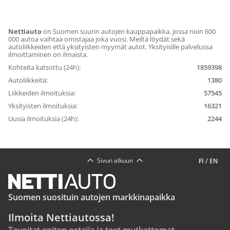
Nettiauto
on Suomen suurin autojen kauppapaikka, jossa noin 600
000 autoa vaihtaa omistajaa joka vuosi. Meiltä löydät sekä
autoliikkeiden että yksityisten myymät autot. Yksityisille palvelussa
ilmoittaminen on ilmaista.
Kohteita katsottu (24h):
1859398
Autoliikkeitä:
1380
Liikkeiden ilmoituksia:
57545
Yksityisten ilmoituksia:
16321
Uusia ilmoituksia (24h):
2244
Sivun alkuun
FI
/
EN
Suomen suosituin autojen markkinapaikka
Ilmoita Nettiautossa!
Tavoitat eniten ostajia ja teet mutkattomat