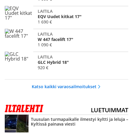
LAITILA
EQV Uudet kitkat 17"
1 690 €
LAITILA
W 447 facelift 17"
1 090 €
LAITILA
GLC Hybrid 18"
920 €
Katso kaikki varaosailmoitukset
LUETUIMMAT
Tuusulan turmapaikalle ilmestyi kyltti ja leluja –
Kyltissä painava viesti