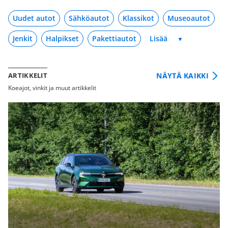
Uudet autot
Sähköautot
Klassikot
Museoautot
Jenkit
Halpikset
Pakettiautot
NÄYTÄ KAIKKI
ARTIKKELIT
Koeajot, vinkit ja muut artikkelit