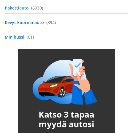
Pakettiauto
(6930)
Kevyt kuorma-auto
(894)
Minibussi
(61)
Katso 3 tapaa
myydä autosi