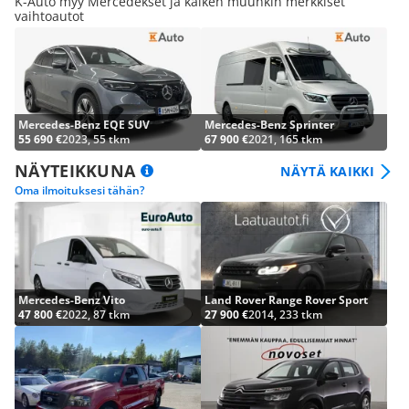
K-Auto myy Mercedekset ja kaiken muunkin merkkiset
vaihtoautot
Mercedes-Benz EQE SUV
Mercedes-Benz Sprinter
55 690 €
2023, 55 tkm
67 900 €
2021, 165 tkm
NÄYTEIKKUNA
NÄYTÄ KAIKKI
Oma ilmoituksesi tähän?
Mercedes-Benz Vito
Land Rover Range Rover Sport
47 800 €
2022, 87 tkm
27 900 €
2014, 233 tkm