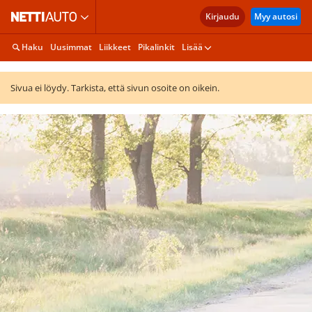
Kirjaudu
Myy autosi
Haku
Uusimmat
Liikkeet
Pikalinkit
Lisää
Sivua ei löydy. Tarkista, että sivun osoite on oikein.