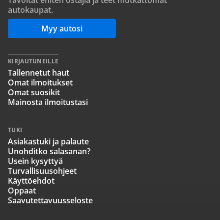
autokaupat.
Myy autosi
KIRJAUTUNEILLE
Tallennetut haut
Omat ilmoitukset
Omat suosikit
Mainosta ilmoitustasi
TUKI
Asiakastuki ja palaute
Unohditko salasanan?
Usein kysyttyä
Turvallisuusohjeet
Käyttöehdot
Oppaat
Saavutettavuusseloste