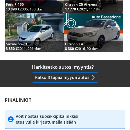
Ford F-150
Citroen C5 Aircross
13 890 €
2005, 180 tkm
17 770 €
2021, 117 tkm
Suzuki Swift
Citroen C4
3 850 €
2011, 291 tkm
8 380 €
2016, 90 tkm
Harkitsetko autosi myyntiä?
Katso 3 tapaa myydä autosi
PIKALINKIT
Voit nostaa suosikkipikalinkkisi
etusivulle
kirjautumalla sisään