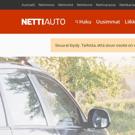
Autotalli
Nettimoto
Nettivene
Nettikone
Nettivaraosa
Nettikara
Haku
Uusimmat
Liik
Sivua ei löydy. Tarkista, että sivun osoite on 