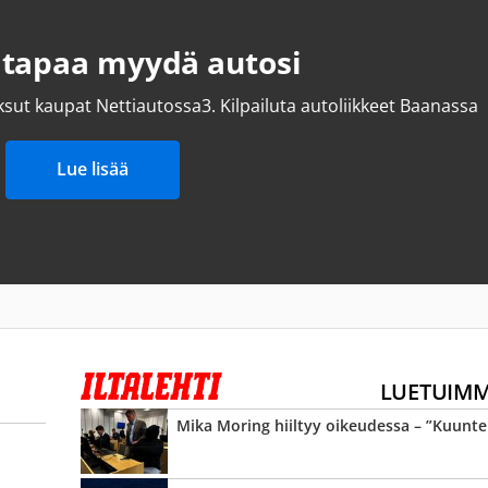
 tapaa myydä autosi
ksut kaupat Nettiautossa
3.
Kilpailuta autoliikkeet Baanassa
Lue lisää
LUETUIM
Mika Moring hiiltyy oikeudessa – ”Kuunte