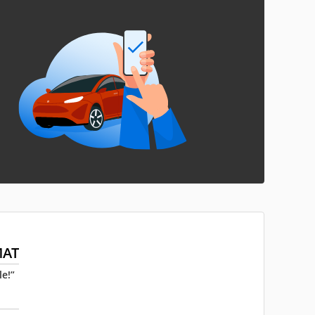
MAT
le!”