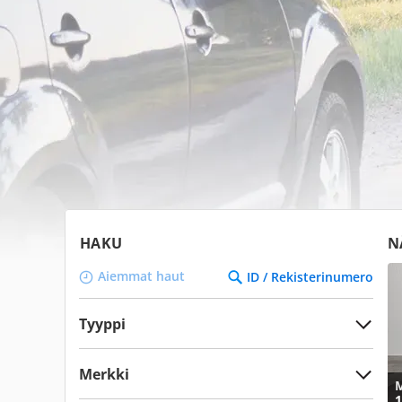
HAKU
N
Aiemmat haut
ID / Rekisterinumero
Tyyppi
Merkki
M
1