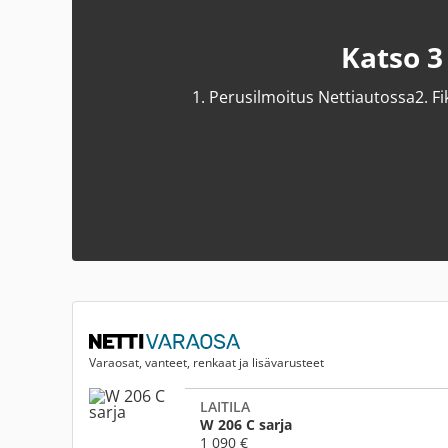
Katso 3
1.
Perusilmoitus Nettiautossa
2.
Fi
Varaosat, vanteet, renkaat ja lisävarusteet
LAITILA
W 206 C sarja
1 090 €