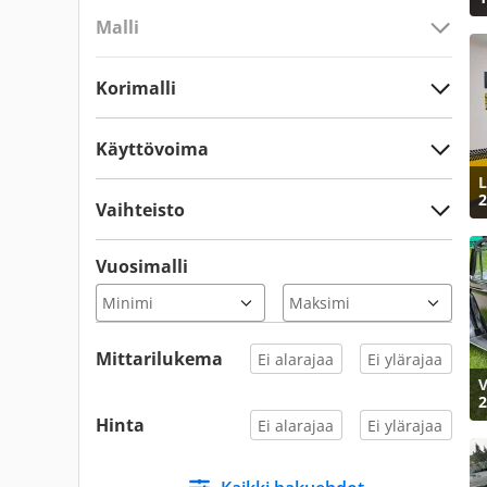
Malli
Korimalli
Käyttövoima
L
2
Vaihteisto
Vuosimalli
Mittarilukema
V
2
Hinta