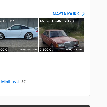
NÄYTÄ KAIKKI
sche 911
Mercedes-Benz 123
Mercedes-B
000 €
3 800 €
9 900 €
1999, 167 tkm
1983, 747 tkm
Minibussi
(59)