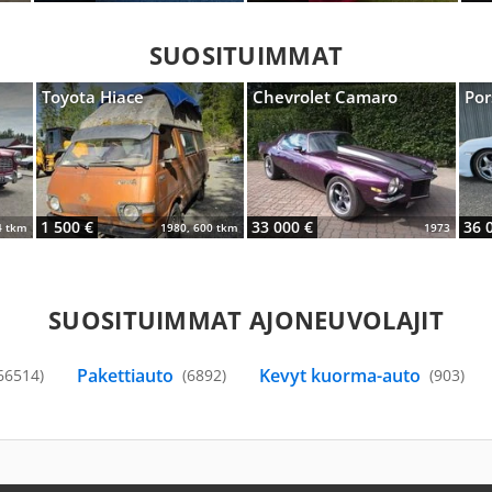
SUOSITUIMMAT
Toyota Hiace
Chevrolet Camaro
Por
1 500 €
33 000 €
36 
4 tkm
1980, 600 tkm
1973
SUOSITUIMMAT AJONEUVOLAJIT
Pakettiauto
Kevyt kuorma-auto
66514)
(6892)
(903)