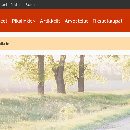
vaani
Rekkari
Baana
keet
Pikalinkit
Artikkelit
Arvostelut
Fiksut kaupat
oikein.