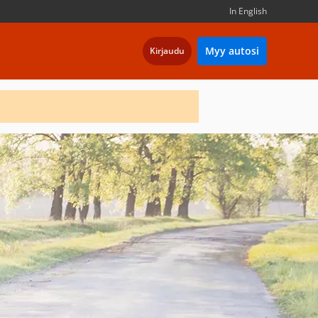
In English
Myy autosi
Kirjaudu