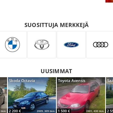
SUOSITTUJA MERKKEJÄ
UUSIMMAT
Skoda Octavia
Toyota Avensis
Sa
2 200 €
1 500 €
2 5
0 tkm
2009, 309 tkm
2001, 430 tkm