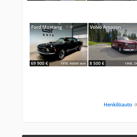
Ford Mustang
Volvo Amazon
69 900 €
8 500 €
1970, 66666 tkm
1968, 2
Henkilöauto
(