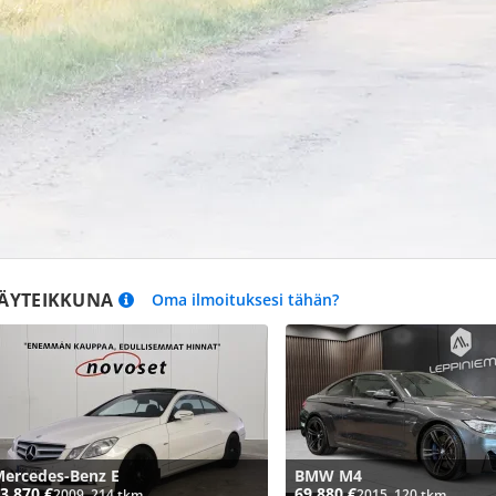
ÄYTEIKKUNA
Oma ilmoituksesi tähän?
ercedes-Benz E
BMW M4
3 870 €
69 880 €
2009, 214 tkm
2015, 120 tkm