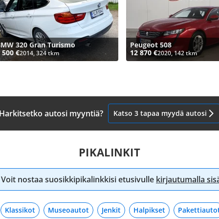
BMW 320 Gran Turismo
Peugeot 508
 500 €
12 870 €
2014, 324 tkm
2020, 142 tkm
Harkitsetko autosi myyntiä?
Katso 3 tapaa myydä autosi
PIKALINKIT
Voit nostaa suosikkipikalinkkisi etusivulle
kirjautumalla si
Klassikot
Museoautot
Jenkit
Halpikset
Pakettiauto