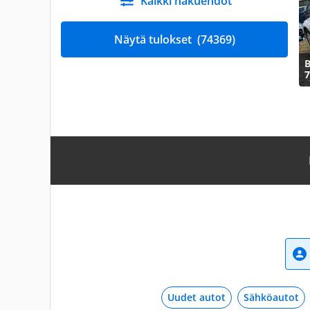
Kaikki hakuehdot
Näytä tulokset
(74369)
7
Uudet autot
Sähköautot