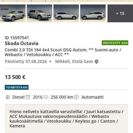
+ 15
ID 15597541
Skoda Octavia
PÄIVITETTY 24H
Combi 2,0 TDI 184 4x4 Scout DSG Autom. ** Suomi-auto /
Webasto / Vetokoukku / ACC **
Päivitetty 07.08.2026
Mikkeli, Etelä-Savo
13 500 €
TOIMITETAAN
Diesel
2016
256 000 km
Automaatti
Hieno neliveto kattavilla varusteilla! / Juuri katsastettu /
ACC Mukautuva vakionopeudensäädin / Webasto
kaukosäätimellä / Vetokoukku / Keyless go / Canton /
Kamera