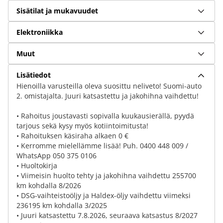
Sisätilat ja mukavuudet
Elektroniikka
Muut
Lisätiedot
Hienoilla varusteilla oleva suosittu neliveto! Suomi-auto
2. omistajalta. Juuri katsastettu ja jakohihna vaihdettu!
• Rahoitus joustavasti sopivalla kuukausierällä, pyydä
tarjous sekä kysy myös kotiintoimitusta!
• Rahoituksen käsiraha alkaen 0 €
• Kerromme mielellämme lisää! Puh. 0400 448 009 /
WhatsApp 050 375 0106
• Huoltokirja
• Viimeisin huolto tehty ja jakohihna vaihdettu 255700
km kohdalla 8/2026
• DSG-vaihteistoöljy ja Haldex-öljy vaihdettu viimeksi
236195 km kohdalla 3/2025
• Juuri katsastettu 7.8.2026, seuraava katsastus 8/2027