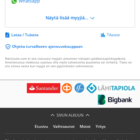
Whatsapp
Näytä lisää myyjiä...
Lataa / Tulosta
Tilastot
Ohjeita turvalliseen ajoneuvokauppaan
Nettiauto.com ei ota vastuuta myyjän antamien tietojen paikkansapitävyydestä.
Ilmoitetuissa tiedoissa saattaa olla myös tahattomia puutteita tai virheitä. Tieto on
siis sitova vasta kun myyjä on sen pyynnöstäsi vahvistanut.
SIVUN ALKUUN
Etusivu
Vaihtoautot
Motot
Yritys