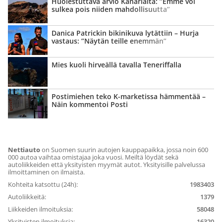
Huolestuttava arvio Kanarialta: ”Emme voi
sulkea pois niiden mahdollisuutta”
Danica Patrickin bikinikuva lytättiin – Hurja
vastaus: ”Näytän teille enemmän”
Mies kuoli hirveällä tavalla Teneriffalla
Postimiehen teko K-marketissa hämmentää –
Näin kommentoi Posti
Nettiauto
on Suomen suurin autojen kauppapaikka, jossa noin 600
000 autoa vaihtaa omistajaa joka vuosi. Meiltä löydät sekä
autoliikkeiden että yksityisten myymät autot. Yksityisille palvelussa
ilmoittaminen on ilmaista.
Kohteita katsottu (24h):
1983403
Autoliikkeitä:
1379
Liikkeiden ilmoituksia:
58048
Yksityisten ilmoituksia:
16320