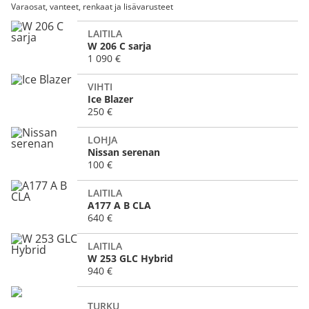
Varaosat, vanteet, renkaat ja lisävarusteet
LAITILA
W 206 C sarja
1 090 €
VIHTI
Ice Blazer
250 €
LOHJA
Nissan serenan
100 €
LAITILA
A177 A B CLA
640 €
LAITILA
W 253 GLC Hybrid
940 €
TURKU