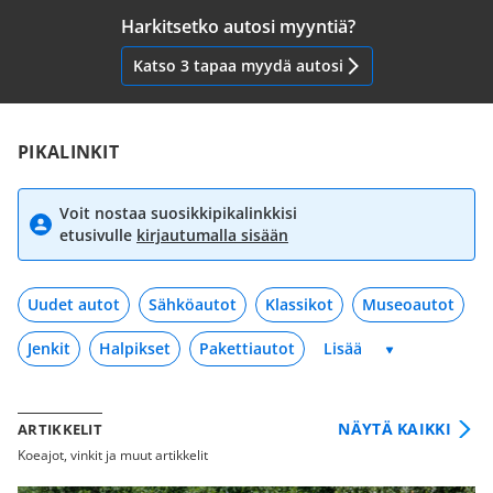
Harkitsetko autosi myyntiä?
Katso 3 tapaa myydä autosi
PIKALINKIT
Voit nostaa suosikkipikalinkkisi
etusivulle
kirjautumalla sisään
Uudet autot
Sähköautot
Klassikot
Museoautot
Jenkit
Halpikset
Pakettiautot
NÄYTÄ KAIKKI
ARTIKKELIT
Koeajot, vinkit ja muut artikkelit