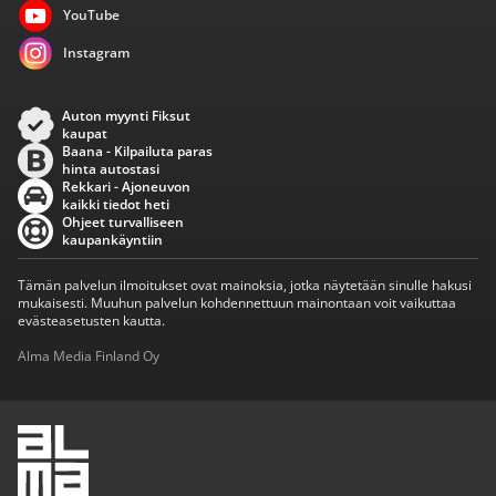
YouTube
Instagram
Auton myynti Fiksut
kaupat
Baana - Kilpailuta paras
hinta autostasi
Rekkari - Ajoneuvon
kaikki tiedot heti
Ohjeet turvalliseen
kaupankäyntiin
Tämän palvelun ilmoitukset ovat mainoksia, jotka näytetään sinulle hakusi
mukaisesti. Muuhun palvelun kohdennettuun mainontaan voit vaikuttaa
evästeasetusten kautta.
Alma Media Finland Oy