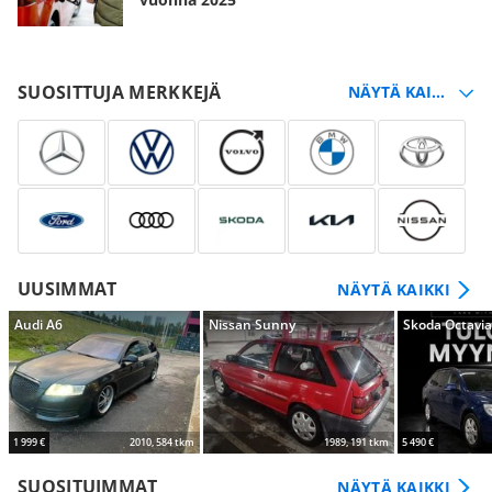
SUOSITTUJA MERKKEJÄ
UUSIMMAT
NÄYTÄ KAIKKI
Audi A6
Nissan Sunny
Skoda Octavi
1 999 €
2010, 584 tkm
1989, 191 tkm
5 490 €
SUOSITUIMMAT
NÄYTÄ KAIKKI