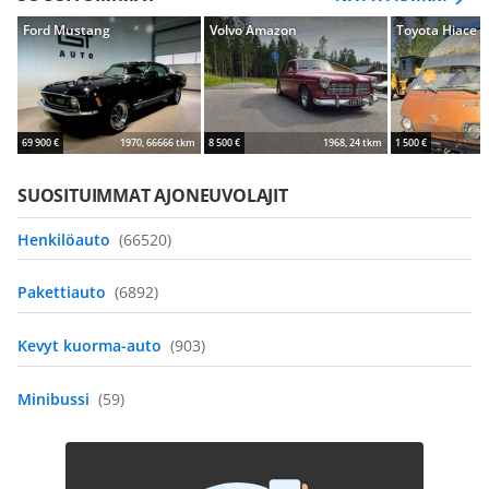
Ford Mustang
Volvo Amazon
Toyota Hiace
69 900 €
1970, 66666 tkm
8 500 €
1968, 24 tkm
1 500 €
SUOSITUIMMAT AJONEUVOLAJIT
Henkilöauto
(66520)
Pakettiauto
(6892)
Kevyt kuorma-auto
(903)
Minibussi
(59)