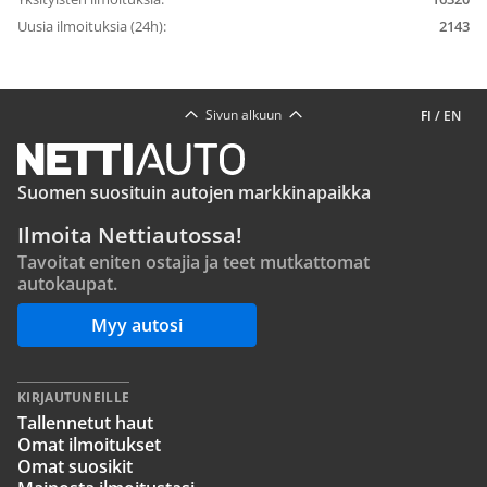
Uusia ilmoituksia (24h):
2143
Sivun alkuun
FI
/
EN
Suomen suosituin autojen markkinapaikka
Ilmoita Nettiautossa!
Tavoitat eniten ostajia ja teet mutkattomat
autokaupat.
Myy autosi
KIRJAUTUNEILLE
Tallennetut haut
Omat ilmoitukset
Omat suosikit