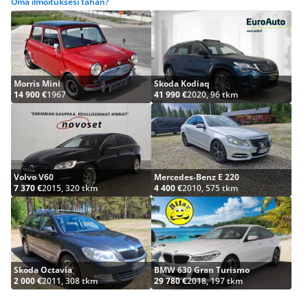
Oma ilmoituksesi tähän?
Morris Mini
Skoda Kodiaq
14 900 €
1967
41 990 €
2020, 96 tkm
Volvo V60
Mercedes-Benz E 220
7 370 €
2015, 320 tkm
4 400 €
2010, 575 tkm
Skoda Octavia
BMW 630 Gran Turismo
2 000 €
2011, 308 tkm
29 780 €
2018, 197 tkm