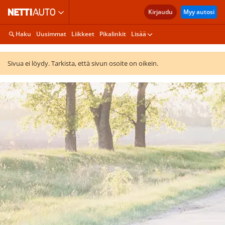
Kirjaudu
Myy autosi
Haku
Uusimmat
Liikkeet
Pikalinkit
Lisää
Sivua ei löydy. Tarkista, että sivun osoite on oikein.