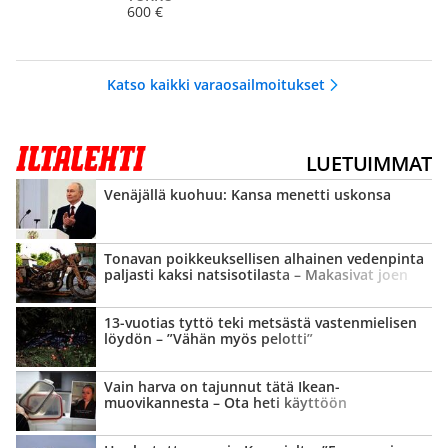
600 €
Katso kaikki varaosailmoitukset
LUETUIMMAT
Venäjällä kuohuu: Kansa menetti uskonsa
Tonavan poikkeuk­sellisen alhainen vedenpinta
paljasti kaksi natsisotilasta – Makasivat joen
pohjassa yli 80 vuotta
13-vuotias tyttö teki metsästä vastenmielisen
löydön – ”Vähän myös pelotti”
Vain harva on tajunnut tätä Ikean-
muovikannesta – Ota heti käyttöön