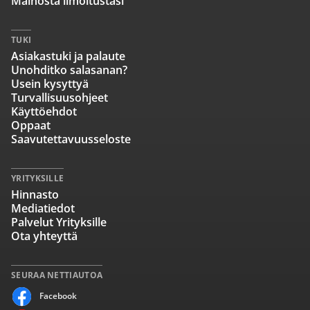
Mainosta ilmoitustasi
TUKI
Asiakastuki ja palaute
Unohditko salasanan?
Usein kysyttyä
Turvallisuusohjeet
Käyttöehdot
Oppaat
Saavutettavuusseloste
YRITYKSILLE
Hinnasto
Mediatiedot
Palvelut Yrityksille
Ota yhteyttä
SEURAA NETTIAUTOA
Facebook