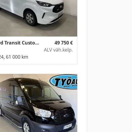
Ford Transit Custom (2,0)
49 750
€
ALV väh.kelp.
4, 61 000 km