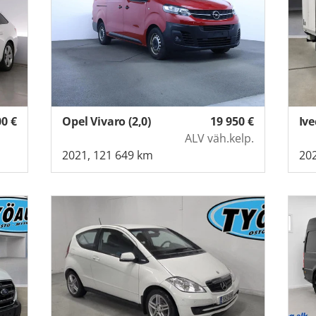
00
€
Opel Vivaro (2,0)
19 950
€
Ive
ALV väh.kelp.
2021, 121 649 km
202