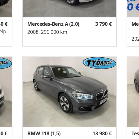
50
€
Mercedes-Benz A (2,0)
3 790
€
elp.
2008, 296 000 km
202
50
€
BMW 118 (1,5)
13 980
€
Tes