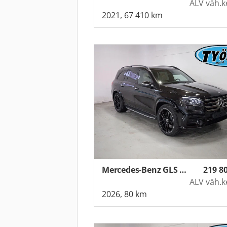
ALV väh.k
2021, 67 410 km
Mercedes-Benz GLS (3,0)
219 8
ALV väh.k
2026, 80 km