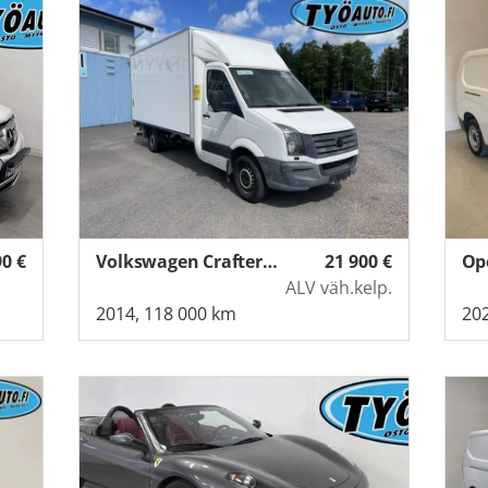
90
€
Volkswagen Crafter (2,0)
21 900
€
Op
ALV väh.kelp.
2014, 118 000 km
202