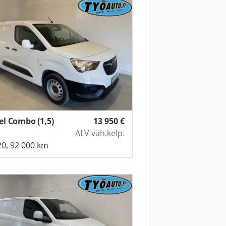
el Combo (1,5)
13 950
€
ALV väh.kelp.
0, 92 000 km