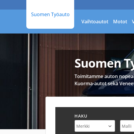
Suomen Työauto
Vaihtoautot
Motot
Suomen T
Toimitamme auton nopealla 
Kuorma-autot sekä Veneet
HAKU