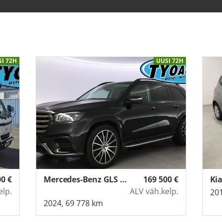
I 72H
UUSI 72H
00
€
Mercedes-Benz GLS (3,0)
169 500
€
Kia
elp.
ALV väh.kelp.
201
2024, 69 778 km