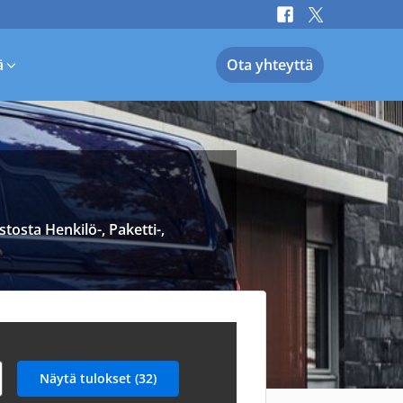
ä
Ota yhteyttä
tosta Henkilö-, Paketti-,