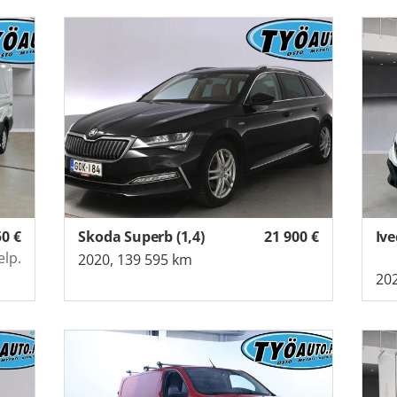
50
€
Skoda Superb (1,4)
21 900
€
Ive
elp.
2020, 139 595 km
202