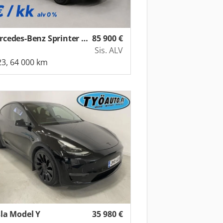
Mercedes-Benz Sprinter (2,0)
85 900
€
Sis. ALV
3, 64 000 km
la Model Y
35 980
€