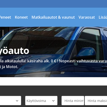
Veneet
Koneet
Matkailuautot & vaunut
Varaosat
Lisä
yöauto
aikataululla! käsiraha alk. 0 € ! Nopeasti vaihtuvasta varas
 ja Motot.