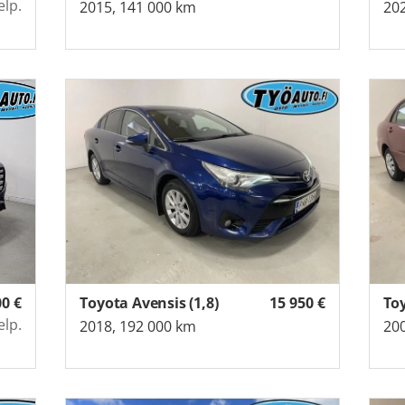
elp.
2015, 141 000 km
202
00
€
Toyota Avensis (1,8)
15 950
€
Toy
elp.
2018, 192 000 km
200