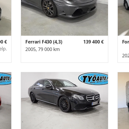
00
€
Ferrari F430 (4,3)
139 400
€
elp.
2005, 79 000 km
202