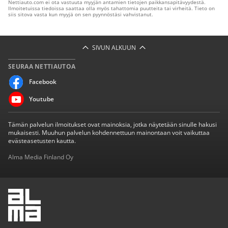
Nettiauto.com ei ota vastuuta myyjän antamien tietojen paikkansapitävyydestä.
Ilmoitetuissa tiedoissa saattaa olla myös tahattomia puutteita tai virheitä. Tieto on
siis sitova vasta kun myyjä on sen pyynnöstäsi vahvistanut.
SIVUN ALKUUN
SEURAA NETTIAUTOA
Facebook
Youtube
Tämän palvelun ilmoitukset ovat mainoksia, jotka näytetään sinulle hakusi
mukaisesti. Muuhun palvelun kohdennettuun mainontaan voit vaikuttaa
evästeasetusten kautta.
Alma Media Finland Oy