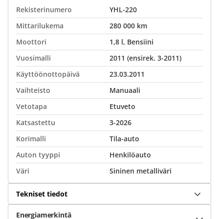
Rekisterinumero
YHL-220
Mittarilukema
280 000 km
Moottori
1,8 l, Bensiini
Vuosimalli
2011 (ensirek. 3-2011)
Käyttöönottopäivä
23.03.2011
Vaihteisto
Manuaali
Vetotapa
Etuveto
Katsastettu
3-2026
Korimalli
Tila-auto
Auton tyyppi
Henkilöauto
Väri
Sininen metalliväri
Tekniset tiedot
Energiamerkintä