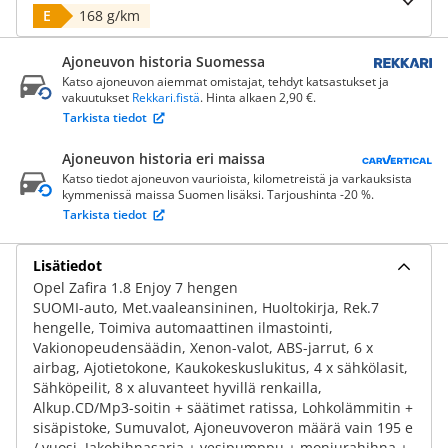
E
168 g/km
Ajoneuvon historia Suomessa
Katso ajoneuvon aiemmat omistajat, tehdyt katsastukset ja
vakuutukset
Rekkari.fistä
. Hinta alkaen 2,90 €.
Tarkista tiedot
Ajoneuvon historia eri maissa
Katso tiedot ajoneuvon vaurioista, kilometreistä ja varkauksista
kymmenissä maissa Suomen lisäksi. Tarjoushinta -20 %.
Tarkista tiedot
Lisätiedot
Opel Zafira 1.8 Enjoy 7 hengen
SUOMI-auto, Met.vaaleansininen, Huoltokirja, Rek.7
hengelle, Toimiva automaattinen ilmastointi,
Vakionopeudensäädin, Xenon-valot, ABS-jarrut, 6 x
airbag, Ajotietokone, Kaukokeskuslukitus, 4 x sähkölasit,
Sähköpeilit, 8 x aluvanteet hyvillä renkailla,
Alkup.CD/Mp3-soitin + säätimet ratissa, Lohkolämmitin +
sisäpistoke, Sumuvalot, Ajoneuvoveron määrä vain 195 e
/ vuosi, Jakohihnasarja + vesipumppu + moniurahihna +