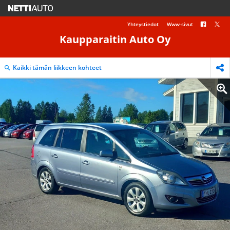
Yhteystiedot
Www-sivut
Kaupparaitin Auto Oy
Kaikki tämän liikkeen kohteet