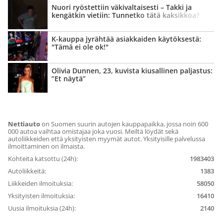
Nuori ryöstettiin väki­valtaisesti – Takki ja
kengätkin vietiin: Tunnetko tätä kaksikkoa?
K-kauppa jyrähtää asiakkaiden käytöksestä:
"Tämä ei ole ok!"
Olivia Dunnen, 23, kuvista kiusallinen paljastus:
”Et näytä”
Nettiauto
on Suomen suurin autojen kauppapaikka, jossa noin 600
000 autoa vaihtaa omistajaa joka vuosi. Meiltä löydät sekä
autoliikkeiden että yksityisten myymät autot. Yksityisille palvelussa
ilmoittaminen on ilmaista.
Kohteita katsottu (24h):
1983403
Autoliikkeitä:
1383
Liikkeiden ilmoituksia:
58050
Yksityisten ilmoituksia:
16410
Uusia ilmoituksia (24h):
2140