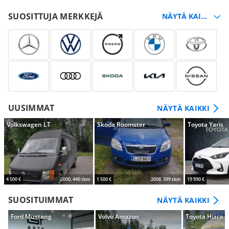
SUOSITTUJA MERKKEJÄ
UUSIMMAT
NÄYTÄ KAIKKI
Volkswagen LT
Skoda Roomster
Toyota Yaris
4 500 €
2000, 440 tkm
1 500 €
2008, 399 tkm
19 990 €
SUOSITUIMMAT
NÄYTÄ KAIKKI
Ford Mustang
Volvo Amazon
Toyota Hiace