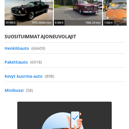
69 900 €
1970, 66666 tkm
8 500 €
1968, 24 tkm
1 500 €
SUOSITUIMMAT AJONEUVOLAJIT
Henkilöauto
(66609)
Pakettiauto
(6918)
Kevyt kuorma-auto
(898)
Minibussi
(58)