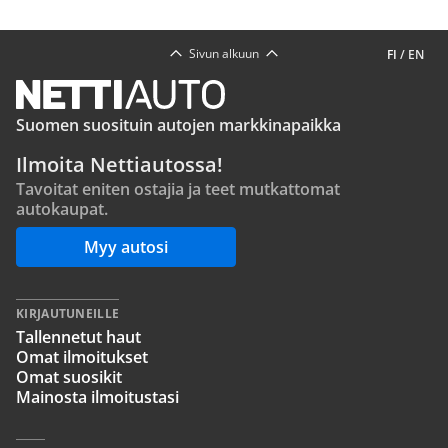
Sivun alkuun
FI
/
EN
Suomen suosituin autojen markkinapaikka
Ilmoita Nettiautossa!
Tavoitat eniten ostajia ja teet mutkattomat
autokaupat.
Myy autosi
KIRJAUTUNEILLE
Tallennetut haut
Omat ilmoitukset
Omat suosikit
Mainosta ilmoitustasi