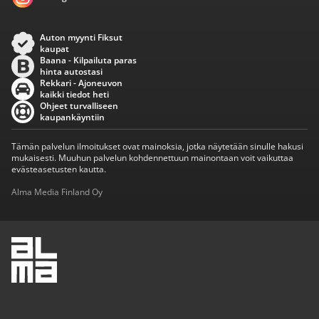
Auton myynti Fiksut
kaupat
Baana - Kilpailuta paras
hinta autostasi
Rekkari - Ajoneuvon
kaikki tiedot heti
Ohjeet turvalliseen
kaupankäyntiin
Tämän palvelun ilmoitukset ovat mainoksia, jotka näytetään sinulle hakusi
mukaisesti. Muuhun palvelun kohdennettuun mainontaan voit vaikuttaa
evästeasetusten kautta.
Alma Media Finland Oy