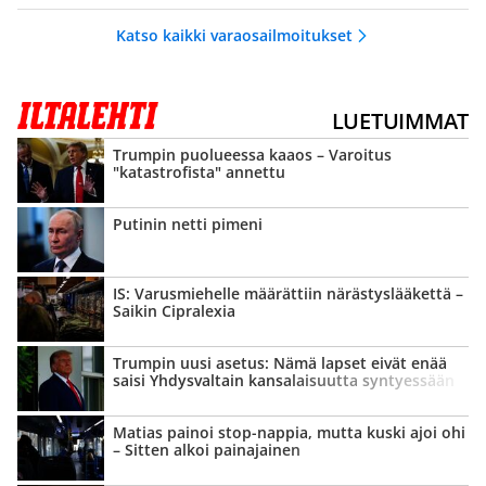
Katso kaikki varaosailmoitukset
LUETUIMMAT
Trumpin puolueessa kaaos – Varoitus
"katastrofista" annettu
Putinin netti pimeni
IS: Varusmiehelle määrättiin närästys­lääkettä –
Saikin Cipralexia
Trumpin uusi asetus: Nämä lapset eivät enää
saisi Yhdysvaltain kansalaisuutta syntyessään
Matias painoi stop-nappia, mutta kuski ajoi ohi
– Sitten alkoi painajainen