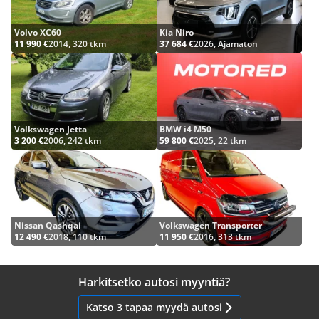
Volvo XC60
Kia Niro
11 990 €
2014, 320 tkm
37 684 €
2026, Ajamaton
Volkswagen Jetta
BMW i4 M50
3 200 €
2006, 242 tkm
59 800 €
2025, 22 tkm
Nissan Qashqai
Volkswagen Transporter
12 490 €
2018, 110 tkm
11 950 €
2016, 313 tkm
Harkitsetko autosi myyntiä?
Katso 3 tapaa myydä autosi