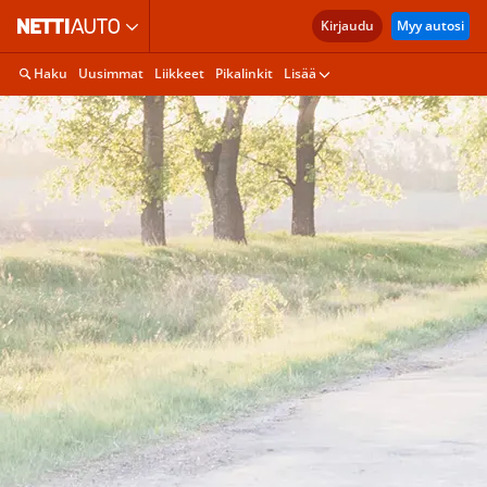
Kirjaudu
Myy autosi
Haku
Uusimmat
Liikkeet
Pikalinkit
Lisää