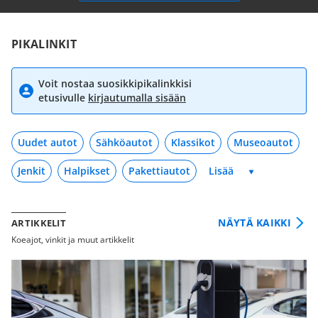
PIKALINKIT
Voit nostaa suosikkipikalinkkisi
etusivulle
kirjautumalla sisään
Uudet autot
Sähköautot
Klassikot
Museoautot
Jenkit
Halpikset
Pakettiautot
NÄYTÄ KAIKKI
ARTIKKELIT
Koeajot, vinkit ja muut artikkelit