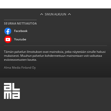
SIVUN ALKUUN
SEURAA NETTIAUTOA
Facebook
Youtube
Tämän palvelun ilmoitukset ovat mainoksia, jotka näytetään sinulle hakusi
mukaisesti. Muuhun palvelun kohdennettuun mainontaan voit vaikuttaa
evästeasetusten kautta.
Alma Media Finland Oy