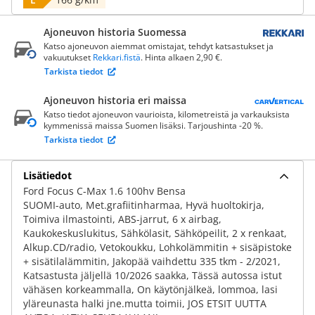
Ajoneuvon historia Suomessa
Katso ajoneuvon aiemmat omistajat, tehdyt katsastukset ja
vakuutukset
Rekkari.fistä
. Hinta alkaen 2,90 €.
Tarkista tiedot
Ajoneuvon historia eri maissa
Katso tiedot ajoneuvon vaurioista, kilometreistä ja varkauksista
kymmenissä maissa Suomen lisäksi. Tarjoushinta -20 %.
Tarkista tiedot
Lisätiedot
Ford Focus C-Max 1.6 100hv Bensa
SUOMI-auto, Met.grafiitinharmaa, Hyvä huoltokirja,
Toimiva ilmastointi, ABS-jarrut, 6 x airbag,
Kaukokeskuslukitus, Sähkölasit, Sähköpeilit, 2 x renkaat,
Alkup.CD/radio, Vetokoukku, Lohkolämmitin + sisäpistoke
+ sisätilalämmitin, Jakopää vaihdettu 335 tkm - 2/2021,
Katsastusta jäljellä 10/2026 saakka, Tässä autossa istut
vähäsen korkeammalla, On käytönjälkeä, lommoa, lasi
yläreunasta halki jne.mutta toimii, JOS ETSIT UUTTA