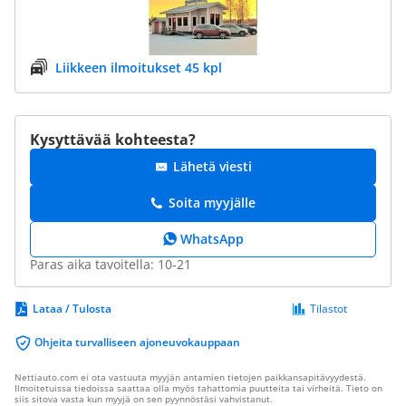
Liikkeen ilmoitukset 45 kpl
Kysyttävää kohteesta?
Lähetä viesti
Soita myyjälle
WhatsApp
Paras aika tavoitella: 10-21
Lataa / Tulosta
Tilastot
Ohjeita turvalliseen ajoneuvokauppaan
Nettiauto.com ei ota vastuuta myyjän antamien tietojen paikkansapitävyydestä.
Ilmoitetuissa tiedoissa saattaa olla myös tahattomia puutteita tai virheitä. Tieto on
siis sitova vasta kun myyjä on sen pyynnöstäsi vahvistanut.