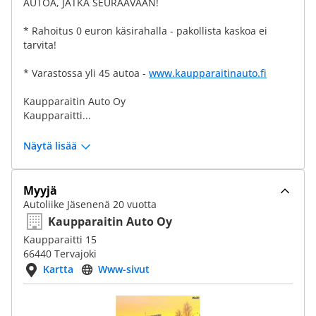
AUTOA, JATKA SEURAAVAAN!
* Rahoitus 0 euron käsirahalla - pakollista kaskoa ei
tarvita!
* Varastossa yli 45 autoa -
www.kaupparaitinauto.fi
Kaupparaitin Auto Oy
Kaupparaitti...
Näytä lisää
Myyjä
Autoliike Jäsenenä 20 vuotta
Kaupparaitin Auto Oy
Kaupparaitti 15
66440 Tervajoki
Kartta
Www-sivut