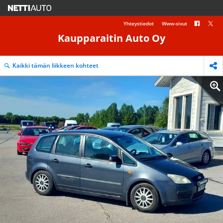
Yhteystiedot
Www-sivut
Kaupparaitin Auto Oy
Kaikki tämän liikkeen kohteet