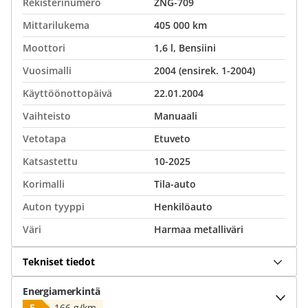
Rekisterinumero
ZNG-709
Mittarilukema
405 000 km
Moottori
1,6 l, Bensiini
Vuosimalli
2004 (ensirek. 1-2004)
Käyttöönottopäivä
22.01.2004
Vaihteisto
Manuaali
Vetotapa
Etuveto
Katsastettu
10-2025
Korimalli
Tila-auto
Auton tyyppi
Henkilöauto
Väri
Harmaa metalliväri
Tekniset tiedot
Energiamerkintä
E
166 g/km