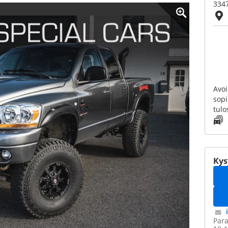
3347
Avoi
sop
tulo
Kys
Para