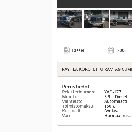
Diesel
2006
RÄYHEÄ KOROTETTU RAM 5.9 CUMM
Perustiedot
Rekisterinumero
YVO-177
Moottori
5,9 l, Diesel
Vaihteisto
Automaatti
Toimistomaksu
150 €
Korimalli
Avolava
Väri
Harmaa metall