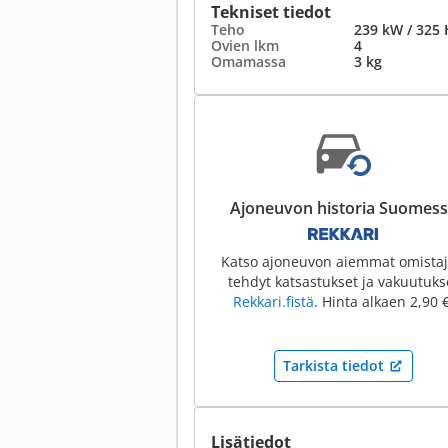
Tekniset tiedot
Teho
239 kW / 325 
Ovien lkm
4
Omamassa
3 kg
Ajoneuvon historia Suomes
Katso ajoneuvon aiemmat omistaj
tehdyt katsastukset ja vakuutuks
Rekkari.fistä
. Hinta alkaen 2,90 €
Tarkista tiedot
Lisätiedot