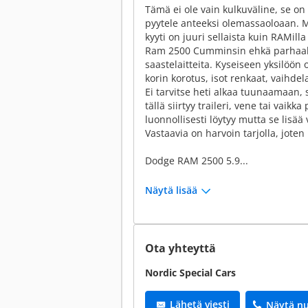
Tämä ei ole vain kulkuväline, se on
pyytele anteeksi olemassaoloaan. Moo
kyyti on juuri sellaista kuin RAMil
Ram 2500 Cumminsin ehkä parhaalla
saastelaitteita. Kyseiseen yksilöön
korin korotus, isot renkaat, vaihdel
Ei tarvitse heti alkaa tuunaamaan, 
tällä siirtyy traileri, vene tai vaik
luonnollisesti löytyy mutta se lisää
Vastaavia on harvoin tarjolla, jote
Dodge RAM 2500 5.9...
Näytä lisää
Ota yhteyttä
Nordic Special Cars
Lähetä viesti
Näytä n