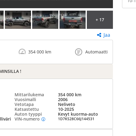
10-1
+ 17
Jaa
354 000 km
Automaatti
INSILLA !
Mittarilukema
354 000 km
Vuosimalli
2006
Vetotapa
Neliveto
Katsastettu
10-2025
Auton tyyppi
Kevyt kuorma-auto
iväri
VIN-numero
1D7KS28C66J144531