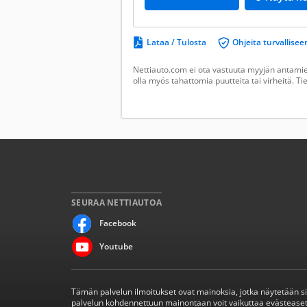
Lataa / Tulosta
Ohjeita turvallis
Nettiauto.com ei ota vastuuta myyjän antamien
olla myös tahattomia puutteita tai virheitä. T
SEURAA NETTIAUTOA
Facebook
Youtube
Tämän palvelun ilmoitukset ovat mainoksia, jotka näytetään s
palvelun kohdennettuun mainontaan voit vaikuttaa evästeaset