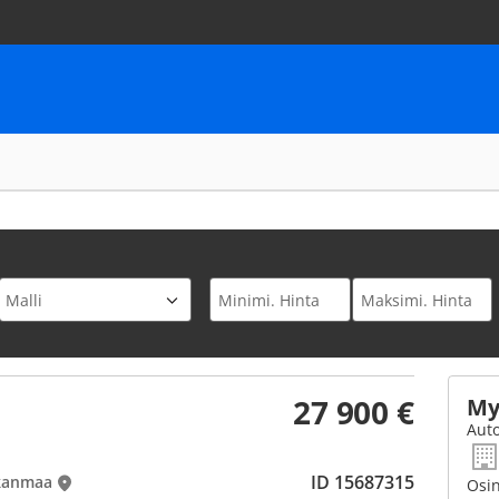
27 900 €
My
Auto
ID 15687315
rkanmaa
Osin