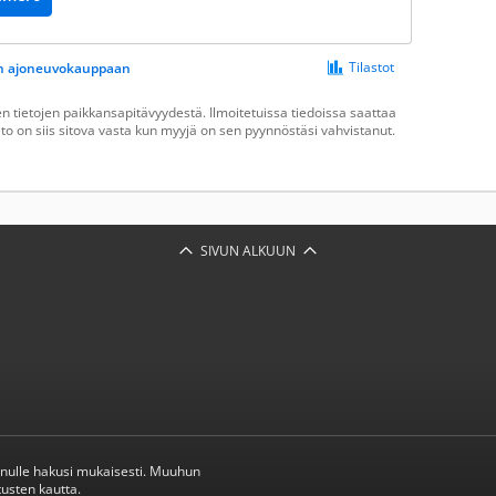
Tilastot
een ajoneuvokauppaan
 tietojen paikkansapitävyydestä. Ilmoitetuissa tiedoissa saattaa
ieto on siis sitova vasta kun myyjä on sen pyynnöstäsi vahvistanut.
SIVUN ALKUUN
inulle hakusi mukaisesti. Muuhun
usten kautta.