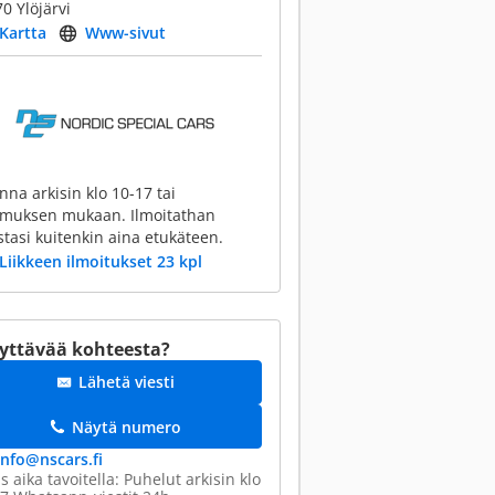
0 Ylöjärvi
Kartta
Www-sivut
nna arkisin klo 10-17 tai
imuksen mukaan. Ilmoitathan
stasi kuitenkin aina etukäteen.
Liikkeen ilmoitukset 23 kpl
yttävää kohteesta?
Lähetä viesti
Näytä numero
info@​nscars.fi
s aika tavoitella: Puhelut arkisin klo