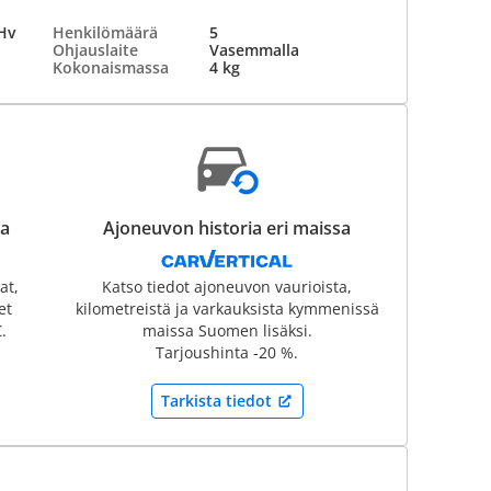
Hv
Henkilömäärä
5
Ohjauslaite
Vasemmalla
Kokonaismassa
4 kg
sa
Ajoneuvon historia eri maissa
at,
Katso tiedot ajoneuvon vaurioista,
et
kilometreistä ja varkauksista kymmenissä
.
maissa Suomen lisäksi.
Tarjoushinta -20 %.
Tarkista tiedot