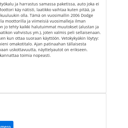
 työkalu ja harrastus samassa paketissa, auto joka ei
ttori käy nätisti, laatikko vaihtaa kuten pitää, ja
la kuuluukin olla. Tämä on vuosimallin 2006 Dodge
 moottorilla ja viimeisiä vuosimalleja ilman
 on jo tehty kaikki halutuimmat muutokset (alustan ja
aatikon vahvistus ym.), joten valmis peli sellaisenaan.
sen kun ottaa suoraan käyttöön. Vetokykyäkin löytyy:
ka pieni omakotitalo. Ajan patinaahan tällaisesta
 vaan uskottavuutta, näyttelyautot on erikseen.
n kannattaa toimia nopeasti.
umero