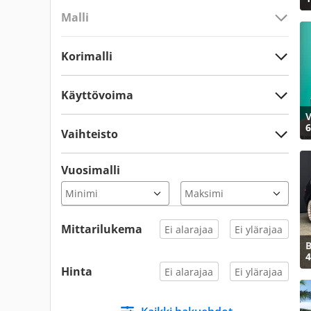
Malli
Korimalli
Käyttövoima
V
6
Vaihteisto
Vuosimalli
Mittarilukema
4
Hinta