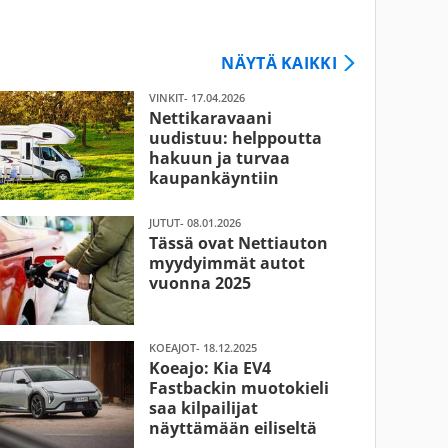
NÄYTÄ KAIKKI
VINKIT- 17.04.2026
Nettikaravaani
uudistuu: helppoutta
hakuun ja turvaa
kaupankäyntiin
JUTUT- 08.01.2026
Tässä ovat Nettiauton
myydyimmät autot
vuonna 2025
KOEAJOT- 18.12.2025
Koeajo: Kia EV4
Fastbackin muotokieli
saa kilpailijat
näyttämään eiliseltä