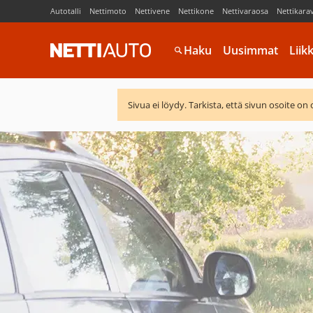
Autotalli
Nettimoto
Nettivene
Nettikone
Nettivaraosa
Nettikara
Haku
Uusimmat
Liik
Sivua ei löydy. Tarkista, että sivun osoite on 