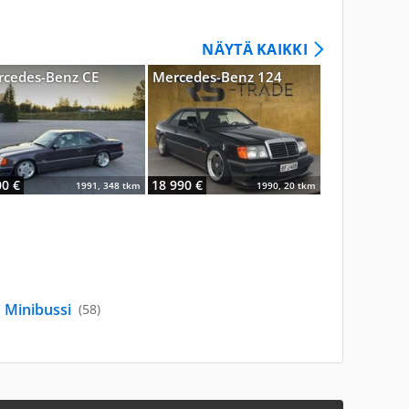
NÄYTÄ KAIKKI
cedes-Benz CE
Mercedes-Benz 124
Chevrolet Be
00 €
18 990 €
23 000 €
1991, 348 tkm
1990, 20 tkm
Minibussi
(58)