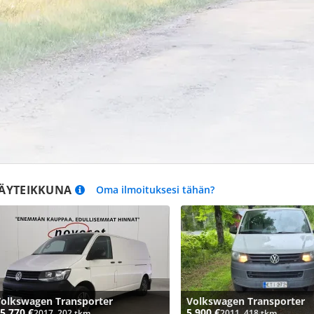
ÄYTEIKKUNA
Oma ilmoituksesi tähän?
olkswagen Transporter
Volkswagen Transporter
5 770 €
5 900 €
2017, 202 tkm
2011, 418 tkm