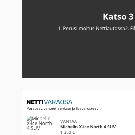
Katso 3
1.
Perusilmoitus Nettiautossa
2.
Fi
Varaosat, vanteet, renkaat ja lisävarusteet
VANTAA
Michelin X-ice North 4 SUV
1 350 €