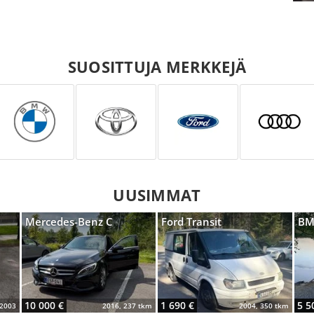
SUOSITTUJA MERKKEJÄ
UUSIMMAT
Mercedes-Benz C
Ford Transit
BM
10 000 €
1 690 €
5 5
2003
2016, 237 tkm
2004, 350 tkm