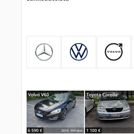
Volvo V60
Toyota Corolla
6 590 €
1 100 €
2014, 359 tkm