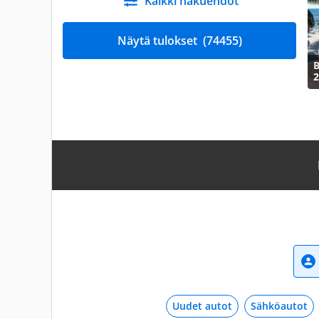
Kaikki hakuehdot
Näytä tulokset
(74455)
2
Uudet autot
Sähköautot