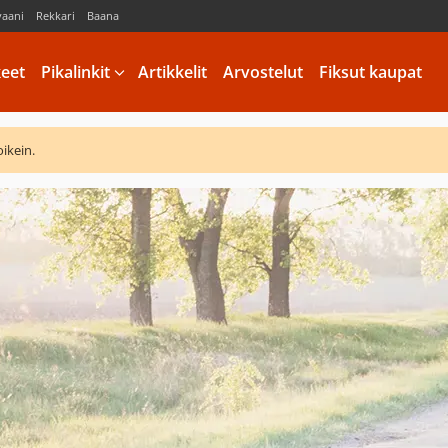
vaani
Rekkari
Baana
keet
Pikalinkit
Artikkelit
Arvostelut
Fiksut kaupat
oikein.