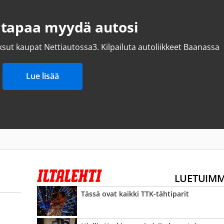
 tapaa myydä autosi
ksut kaupat Nettiautossa
3.
Kilpailuta autoliikkeet Baanassa
Lue lisää
LUETUIM
Tässä ovat kaikki TTK-tähtiparit