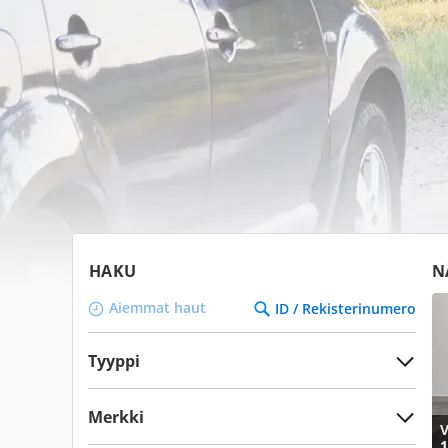
HAKU
N
Aiemmat haut
ID / Rekisterinumero
Tyyppi
Merkki
V
1