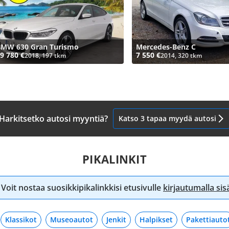
BMW 630 Gran Turismo
Mercedes-Benz C
9 780 €
7 550 €
2018, 197 tkm
2014, 320 tkm
Harkitsetko autosi myyntiä?
Katso 3 tapaa myydä autosi
PIKALINKIT
Voit nostaa suosikkipikalinkkisi etusivulle
kirjautumalla si
Klassikot
Museoautot
Jenkit
Halpikset
Pakettiauto