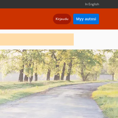
In English
Myy autosi
Kirjaudu