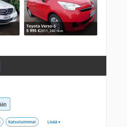
Toyota Verso-S
5 995 €
2011, 240 tkm
sään
t
Katsotuimmat