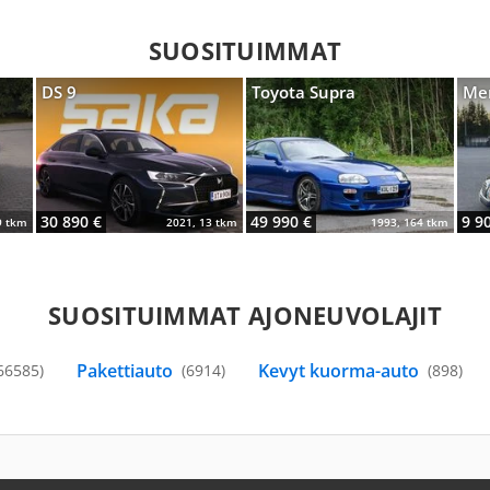
SUOSITUIMMAT
DS 9
Toyota Supra
Mer
30 890 €
49 990 €
9 9
9 tkm
2021, 13 tkm
1993, 164 tkm
SUOSITUIMMAT AJONEUVOLAJIT
Pakettiauto
Kevyt kuorma-auto
66585)
(6914)
(898)