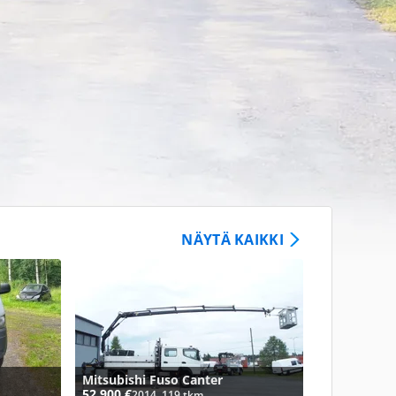
NÄYTÄ KAIKKI
Mitsubishi Fuso Canter
52 900 €
2014, 119 tkm