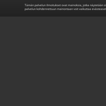
Tämän palvelun ilmoitukset ovat mainoksia, jotka näytetään s
palvelun kohdennettuun mainontaan voit vaikuttaa evästeaset