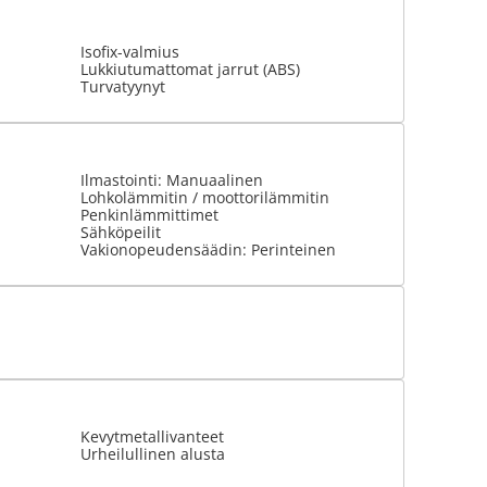
Isofix-valmius
Lukkiutumattomat jarrut (ABS)
Turvatyynyt
Ilmastointi: Manuaalinen
Lohkolämmitin / moottorilämmitin
Penkinlämmittimet
Sähköpeilit
Vakionopeudensäädin: Perinteinen
Kevytmetallivanteet
Urheilullinen alusta