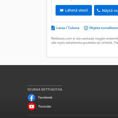
Lähetä viesti
Näytä n
Lataa / Tulosta
Ohjeita turvallis
Nettiauto.com ei ota vastuuta myyjän antamien
olla myös tahattomia puutteita tai virheitä. T
SEURAA NETTIAUTOA
Facebook
Youtube