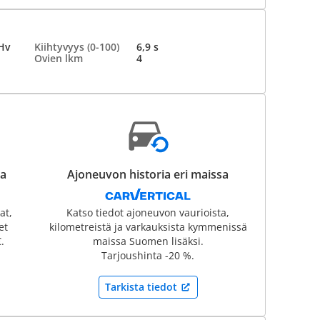
Hv
Kiihtyvyys (0-100)
6,9 s
Ovien lkm
4
sa
Ajoneuvon historia eri maissa
at,
Katso tiedot ajoneuvon vaurioista,
et
kilometreistä ja varkauksista kymmenissä
.
maissa Suomen lisäksi.
Tarjoushinta -20 %.
Tarkista tiedot