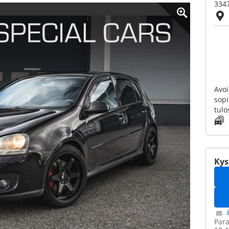
3347
Avoi
sop
tulo
Kys
Para