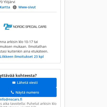
0 Ylöjärvi
Kartta
Www-sivut
nna arkisin klo 10-17 tai
imuksen mukaan. Ilmoitathan
stasi kuitenkin aina etukäteen.
Liikkeen ilmoitukset 23 kpl
yttävää kohteesta?
Lähetä viesti
Näytä numero
info@​nscars.fi
s aika tavoitella: Puhelut arkisin klo