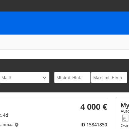
4 000 €
My
Auto
. 4d
ID 15841850
rkanmaa
Osin