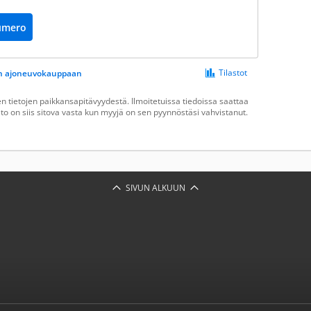
umero
Tilastot
een ajoneuvokauppaan
 tietojen paikkansapitävyydestä. Ilmoitetuissa tiedoissa saattaa
ieto on siis sitova vasta kun myyjä on sen pyynnöstäsi vahvistanut.
SIVUN ALKUUN