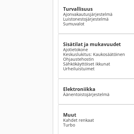
Turvallisuus
Ajonvakautusjärjestelmä
Luistonestojärjestelmä
Sumuvalot
Sisätilat ja mukavuudet
Ajotietokone
Keskuslukitus: Kaukosäätöinen
Ohjaustehostin
Sähkökäyttöiset ikkunat
Urheiluistuimet
Elektroniikka
Äänentoistojärjestelmä
Muut
Kahdet renkaat
Turbo