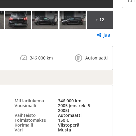
10-1
+ 12
Jaa
346 000 km
Automaatti
Mittarilukema
346 000 km
Vuosimalli
2005 (ensirek. 5-
2005)
Vaihteisto
Automaatti
Toimistomaksu
150 €
Korimalli
Viistoperä
Väri
Musta