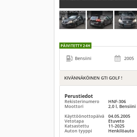
PÄIVITETTY 24H
Bensiini
2005
KIVÄNNÄKÖINEN GTI GOLF !
Perustiedot
Rekisterinumero
HNF-306
Moottori
2,0 l, Bensiini
Käyttöönottopäivä
04.05.2005
Vetotapa
Etuveto
Katsastettu
11-2025
Auton tyyppi
Henkilöauto