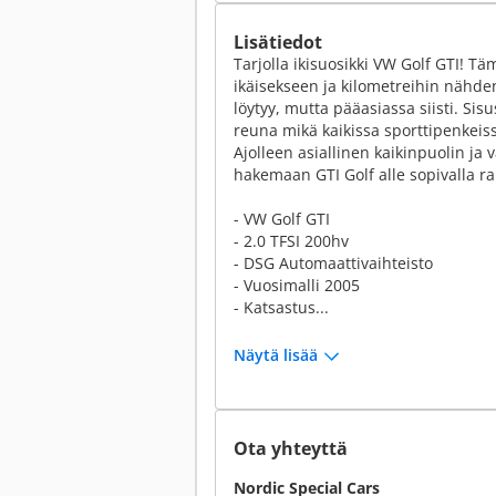
Lisätiedot
Tarjolla ikisuosikki VW Golf GTI! T
ikäisekseen ja kilometreihin nähd
löytyy, mutta pääasiassa siisti. Si
reuna mikä kaikissa sporttipenkeiss
Ajolleen asiallinen kaikinpuolin ja 
hakemaan GTI Golf alle sopivalla r
- VW Golf GTI
- 2.0 TFSI 200hv
- DSG Automaattivaihteisto
- Vuosimalli 2005
- Katsastus...
Näytä lisää
Ota yhteyttä
Nordic Special Cars