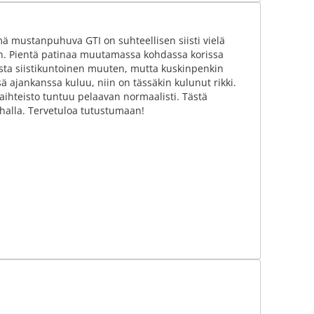
ämä mustanpuhuva GTI on suhteellisen siisti vielä
en. Pientä patinaa muutamassa kohdassa korissa
susta siistikuntoinen muuten, mutta kuskinpenkin
ä ajankanssa kuluu, niin on tässäkin kulunut rikki.
vaihteisto tuntuu pelaavan normaalisti. Tästä
ahalla. Tervetuloa tutustumaan!