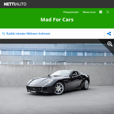
Yhteystiedot
Www-sivut
Mad For Cars
Kaikki tämän liikkeen kohteet