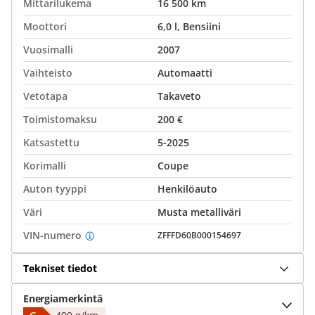
Mittarilukema
16 500 km
Moottori
6,0 l, Bensiini
Vuosimalli
2007
Vaihteisto
Automaatti
Vetotapa
Takaveto
Toimistomaksu
200 €
Katsastettu
5-2025
Korimalli
Coupe
Auton tyyppi
Henkilöauto
Väri
Musta metalliväri
VIN-numero
ZFFFD60B000154697
Tekniset tiedot
Energiamerkintä