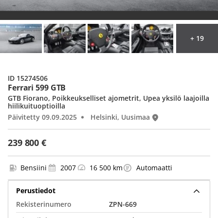
+ 19
ID 15274506
Ferrari 599 GTB
GTB Fiorano, Poikkeukselliset ajometrit, Upea yksilö laajoilla
hiilikuituoptioilla
Päivitetty 09.09.2025
Helsinki, Uusimaa
239 800 €
Bensiini
2007
16 500 km
Automaatti
Perustiedot
Rekisterinumero
ZPN-669