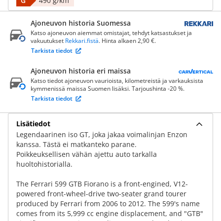
G
490 g/km
Ajoneuvon historia Suomessa
Katso ajoneuvon aiemmat omistajat, tehdyt katsastukset ja
vakuutukset
Rekkari.fistä
. Hinta alkaen 2,90 €.
Tarkista tiedot
Ajoneuvon historia eri maissa
Katso tiedot ajoneuvon vaurioista, kilometreistä ja varkauksista
kymmenissä maissa Suomen lisäksi. Tarjoushinta -20 %.
Tarkista tiedot
Lisätiedot
Legendaarinen iso GT, joka jakaa voimalinjan Enzon
kanssa. Tästä ei matkanteko parane.
Poikkeuksellisen vähän ajettu auto tarkalla
huoltohistorialla.
The Ferrari 599 GTB Fiorano is a front-engined, V12-
powered front-wheel-drive two-seater grand tourer
produced by Ferrari from 2006 to 2012. The 599's name
comes from its 5,999 cc engine displacement, and "GTB"