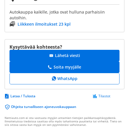
Autokauppa kaikille, jotka ovat hulluna parhaisiin
autoihin.
Liikkeen ilmoitukset 23 kpl
Kysyttävää kohteesta?
Lähetä viesti
Soita myyjälle
WhatsApp
Lataa / Tulosta
Tilastot
Ohjeita turvalliseen ajoneuvokauppaan
Nettiauto.com ei ota vastuuta myyjän antamien tietojen paikkansapitävyydestä.
Ilmoitetuissa tiedoissa saattaa olla myös tahattomia puutteita tai virheitä. Tieto on
siis sitova vasta kun myyjä on sen pyynnöstäsi vahvistanut.