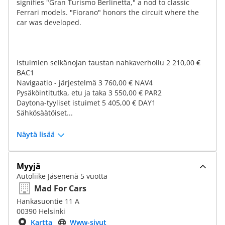
signifies "Gran Turismo Berlinetta," a nod to classic
Ferrari models. "Fiorano" honors the circuit where the
car was developed.
Istuimien selkänojan taustan nahkaverhoilu 2 210,00 €
BAC1
Navigaatio - järjestelmä 3 760,00 € NAV4
Pysäköintitutka, etu ja taka 3 550,00 € PAR2
Daytona-tyyliset istuimet 5 405,00 € DAY1
Sähkösäätöiset...
Näytä lisää
Myyjä
Autoliike Jäsenenä 5 vuotta
Mad For Cars
Hankasuontie 11 A
00390 Helsinki
Kartta
Www-sivut