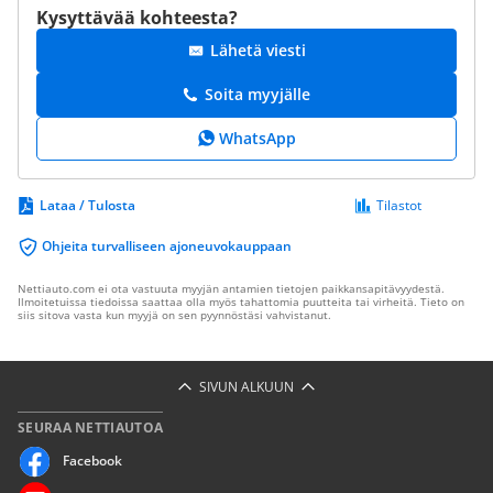
Kysyttävää kohteesta?
Lähetä viesti
Soita myyjälle
WhatsApp
Lataa / Tulosta
Tilastot
Ohjeita turvalliseen ajoneuvokauppaan
Nettiauto.com ei ota vastuuta myyjän antamien tietojen paikkansapitävyydestä.
Ilmoitetuissa tiedoissa saattaa olla myös tahattomia puutteita tai virheitä. Tieto on
siis sitova vasta kun myyjä on sen pyynnöstäsi vahvistanut.
SIVUN ALKUUN
SEURAA NETTIAUTOA
Facebook