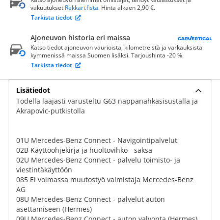
vakuutukset
Rekkari.fistä
. Hinta alkaen 2,90 €.
Tarkista tiedot
Ajoneuvon historia eri maissa
Katso tiedot ajoneuvon vaurioista, kilometreistä ja varkauksista
kymmenissä maissa Suomen lisäksi. Tarjoushinta -20 %.
Tarkista tiedot
Lisätiedot
Todella laajasti varusteltu G63 nappanahkasisustalla ja
Akrapovic-putkistolla
01U Mercedes-Benz Connect - Navigointipalvelut
02B Käyttöohjekirja ja huoltovihko - saksa
02U Mercedes-Benz Connect - palvelu toimisto- ja
viestintäkäyttöön
085 Ei voimassa muutostyö valmistaja Mercedes-Benz
AG
08U Mercedes-Benz Connect - palvelut auton
asettamiseen (Hermes)
09U Mercedes-Benz Connect - auton valvonta (Hermes)