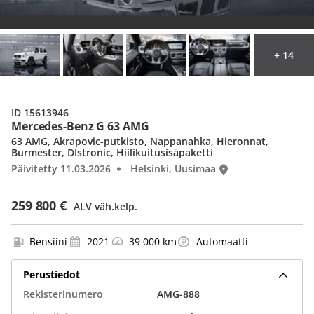
+ 14
ID 15613946
Mercedes-Benz G 63 AMG
63 AMG, Akrapovic-putkisto, Nappanahka, Hieronnat,
Burmester, DIstronic, Hiilikuitusisäpaketti
Päivitetty 11.03.2026
Helsinki, Uusimaa
259 800 €
ALV väh.kelp.
Bensiini
2021
39 000 km
Automaatti
Perustiedot
Rekisterinumero
AMG-888