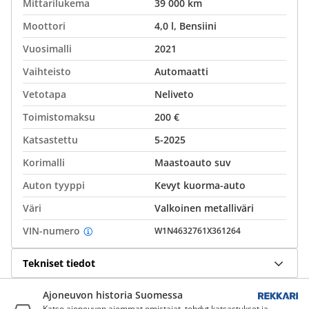
Mittarilukema
39 000 km
Moottori
4,0 l, Bensiini
Vuosimalli
2021
Vaihteisto
Automaatti
Vetotapa
Neliveto
Toimistomaksu
200 €
Katsastettu
5-2025
Korimalli
Maastoauto suv
Auton tyyppi
Kevyt kuorma-auto
Väri
Valkoinen metalliväri
VIN-numero
W1N4632761X361264
Tekniset tiedot
Ajoneuvon historia Suomessa
Katso ajoneuvon aiemmat omistajat, tehdyt katsastukset ja