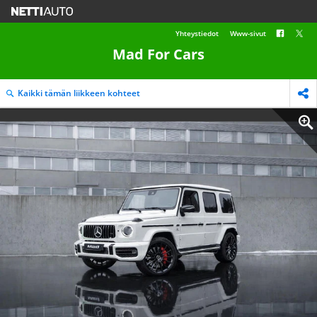
Yhteystiedot
Www-sivut
Mad For Cars
Kaikki tämän liikkeen kohteet