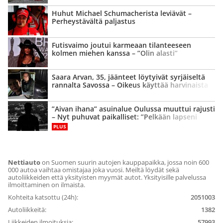
Huhut Michael Schumacherista leviävät –
Perheystävältä paljastus
Futisvaimo joutui karmeaan tilanteeseen
kolmen miehen kanssa – ”Olin alasti”
Saara Arvan, 35, jäänteet löytyivät syrjäiseltä
rannalta Savossa – Oikeus käyttää harvinaista
keinoa
”Aivan ihana” asuinalue Oulussa muuttui rajusti
– Nyt puhuvat paikalliset: ”Pelkään lapseni
puolesta”
PLUS
Nettiauto
on Suomen suurin autojen kauppapaikka, jossa noin 600
000 autoa vaihtaa omistajaa joka vuosi. Meiltä löydät sekä
autoliikkeiden että yksityisten myymät autot. Yksityisille palvelussa
ilmoittaminen on ilmaista.
Kohteita katsottu (24h):
2051003
Autoliikkeitä:
1382
Liikkeiden ilmoituksia:
57993