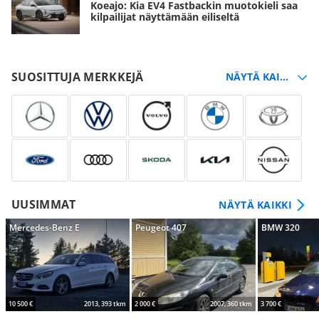
Koeajo: Kia EV4 Fastbackin muotokieli saa
kilpailijat näyttämään eiliseltä
SUOSITTUJA MERKKEJÄ
UUSIMMAT
NÄYTÄ KAIKKI
Mercedes-Benz E
Peugeot 407
BMW 320
10 500 €
2013, 393 tkm
2 000 €
2007, 360 tkm
3 700 €