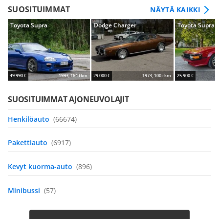
SUOSITUIMMAT
NÄYTÄ KAIKKI
Toyota Supra
Dodge Charger
Toyota Supra
49 990 €
1993, 164 tkm
29 000 €
1973, 100 tkm
25 900 €
SUOSITUIMMAT AJONEUVOLAJIT
Henkilöauto
(66674)
Pakettiauto
(6917)
Kevyt kuorma-auto
(896)
Minibussi
(57)