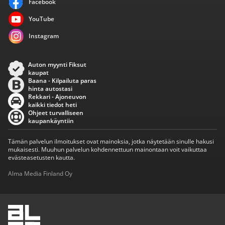
Facebook
YouTube
Instagram
Auton myynti Fiksut
kaupat
Baana - Kilpailuta paras
hinta autostasi
Rekkari - Ajoneuvon
kaikki tiedot heti
Ohjeet turvalliseen
kaupankäyntiin
Tämän palvelun ilmoitukset ovat mainoksia, jotka näytetään sinulle hakusi
mukaisesti. Muuhun palvelun kohdennettuun mainontaan voit vaikuttaa
evästeasetusten kautta.
Alma Media Finland Oy