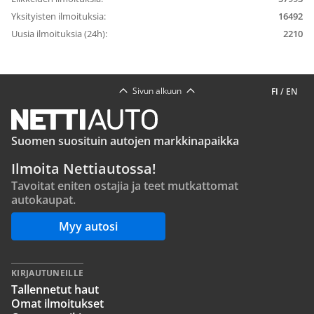
Yksityisten ilmoituksia:
16492
Uusia ilmoituksia (24h):
2210
Sivun alkuun
FI
/
EN
Suomen suosituin autojen markkinapaikka
Ilmoita Nettiautossa!
Tavoitat eniten ostajia ja teet mutkattomat
autokaupat.
Myy autosi
KIRJAUTUNEILLE
Tallennetut haut
Omat ilmoitukset