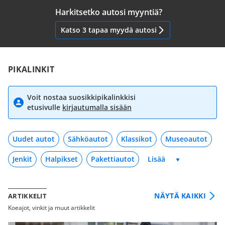
Harkitsetko autosi myyntiä?
Katso 3 tapaa myydä autosi
PIKALINKIT
Voit nostaa suosikkipikalinkkisi
etusivulle
kirjautumalla sisään
Uudet autot
Sähköautot
Klassikot
Museoautot
Jenkit
Halpikset
Pakettiautot
NÄYTÄ KAIKKI
ARTIKKELIT
Koeajot, vinkit ja muut artikkelit