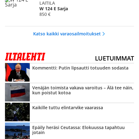
LAITILA
W 124 E Sarja
850 €
Katso kaikki varaosailmoitukset
LUETUIMMAT
Kommentti: Putin lipsautti totuuden sodasta
Venäjän toimista vakava varoitus – Älä tee näin,
kun poistut kotoa
Kaikille tuttu elintarvike vaarassa
Epäily heräsi Ceutassa: Elokuussa tapahtuu
jotain