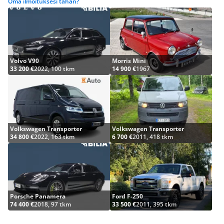
Oma ilmoituksesi tähän?
Volvo V90
Morris Mini
33 200 €
2022, 100 tkm
14 900 €
1967
Volkswagen Transporter
Volkswagen Transporter
34 800 €
2022, 163 tkm
6 700 €
2011, 418 tkm
Porsche Panamera
Ford F-250
74 400 €
2018, 97 tkm
33 500 €
2011, 395 tkm