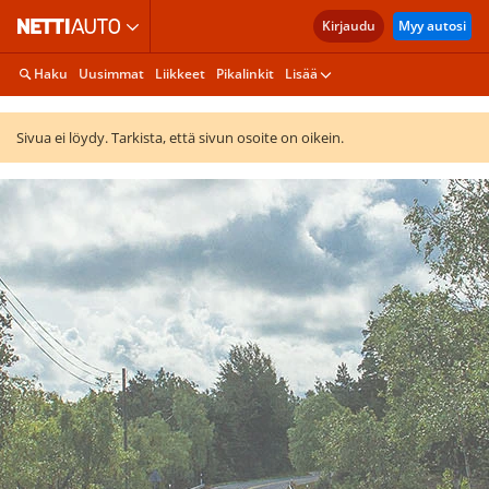
Kirjaudu
Myy autosi
Haku
Uusimmat
Liikkeet
Pikalinkit
Lisää
Sivua ei löydy. Tarkista, että sivun osoite on oikein.