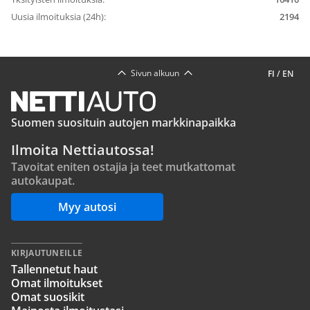
Uusia ilmoituksia (24h):
2194
Sivun alkuun
FI
/
EN
Suomen suosituin autojen markkinapaikka
Ilmoita Nettiautossa!
Tavoitat eniten ostajia ja teet mutkattomat
autokaupat.
Myy autosi
KIRJAUTUNEILLE
Tallennetut haut
Omat ilmoitukset
Omat suosikit