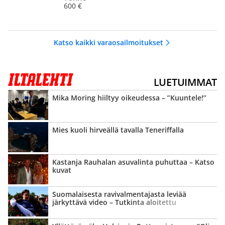
600 €
Katso kaikki varaosailmoitukset
LUETUIMMAT
Mika Moring hiiltyy oikeudessa – ”Kuuntele!”
Mies kuoli hirveällä tavalla Teneriffalla
Kastanja Rauhalan asuvalinta puhuttaa – Katso
kuvat
Suomalaisesta ravi­valmentajasta leviää
järkyttävä video – Tutkinta aloitettu