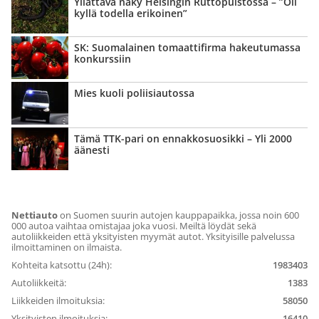
Yllättävä näky Helsingin Ruttopuistossa – ”Oli
kyllä todella erikoinen”
SK: Suomalainen tomaattifirma hakeutumassa
konkurssiin
Mies kuoli poliisiautossa
Tämä TTK-pari on ennakko­suosikki – Yli 2000
äänesti
Nettiauto
on Suomen suurin autojen kauppapaikka, jossa noin 600
000 autoa vaihtaa omistajaa joka vuosi. Meiltä löydät sekä
autoliikkeiden että yksityisten myymät autot. Yksityisille palvelussa
ilmoittaminen on ilmaista.
Kohteita katsottu (24h):
1983403
Autoliikkeitä:
1383
Liikkeiden ilmoituksia:
58050
Yksityisten ilmoituksia:
16410