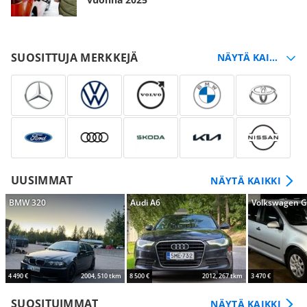
SUOSITTUJA MERKKEJÄ
UUSIMMAT
NÄYTÄ KAIKKI
BMW 320
Audi A6
Volkswagen G
4 490 €
2004, 510 tkm
8 500 €
2012, 267 tkm
3 470 €
SUOSITUIMMAT
NÄYTÄ KAIKKI