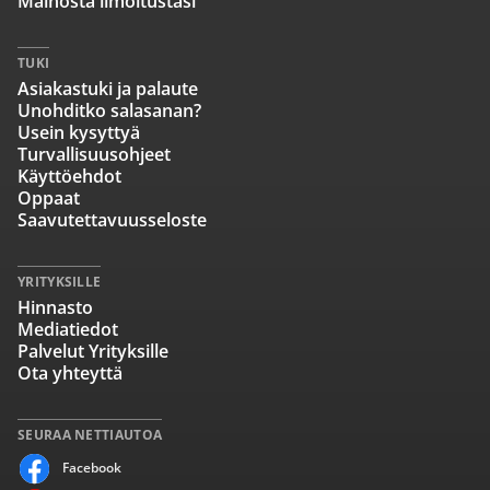
Mainosta ilmoitustasi
TUKI
Asiakastuki ja palaute
Unohditko salasanan?
Usein kysyttyä
Turvallisuusohjeet
Käyttöehdot
Oppaat
Saavutettavuusseloste
YRITYKSILLE
Hinnasto
Mediatiedot
Palvelut Yrityksille
Ota yhteyttä
SEURAA NETTIAUTOA
Facebook