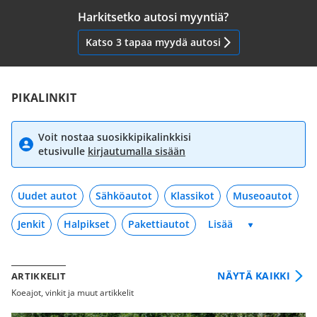
Harkitsetko autosi myyntiä?
Katso 3 tapaa myydä autosi
PIKALINKIT
Voit nostaa suosikkipikalinkkisi
etusivulle
kirjautumalla sisään
Uudet autot
Sähköautot
Klassikot
Museoautot
Jenkit
Halpikset
Pakettiautot
NÄYTÄ KAIKKI
ARTIKKELIT
Koeajot, vinkit ja muut artikkelit