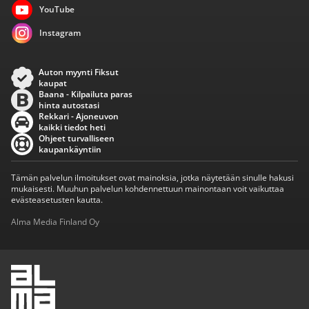
YouTube
Instagram
Auton myynti Fiksut
kaupat
Baana - Kilpailuta paras
hinta autostasi
Rekkari - Ajoneuvon
kaikki tiedot heti
Ohjeet turvalliseen
kaupankäyntiin
Tämän palvelun ilmoitukset ovat mainoksia, jotka näytetään sinulle hakusi
mukaisesti. Muuhun palvelun kohdennettuun mainontaan voit vaikuttaa
evästeasetusten kautta.
Alma Media Finland Oy