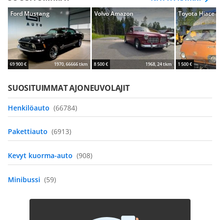
Ford Mustang
Volvo Amazon
Toyota Hiace
69 900 €
1970, 66666 tkm
8 500 €
1968, 24 tkm
1 500 €
SUOSITUIMMAT AJONEUVOLAJIT
Henkilöauto
(66784)
Pakettiauto
(6913)
Kevyt kuorma-auto
(908)
Minibussi
(59)