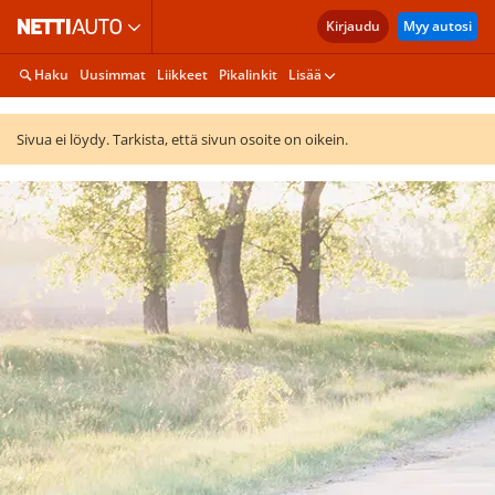
Kirjaudu
Myy autosi
Haku
Uusimmat
Liikkeet
Pikalinkit
Lisää
Sivua ei löydy. Tarkista, että sivun osoite on oikein.