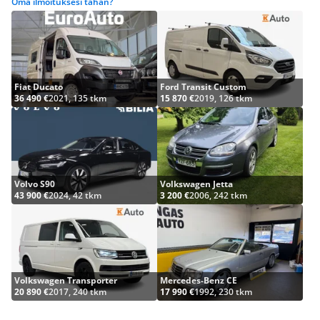
Oma ilmoituksesi tähän?
Fiat Ducato
Ford Transit Custom
36 490 €
2021, 135 tkm
15 870 €
2019, 126 tkm
Volvo S90
Volkswagen Jetta
43 900 €
2024, 42 tkm
3 200 €
2006, 242 tkm
Volkswagen Transporter
Mercedes-Benz CE
20 890 €
2017, 240 tkm
17 990 €
1992, 230 tkm