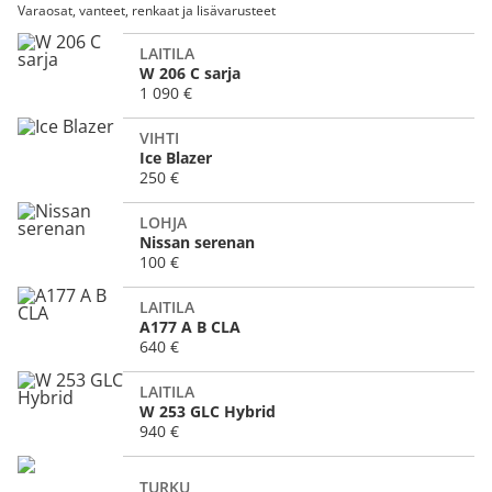
Varaosat, vanteet, renkaat ja lisävarusteet
LAITILA
W 206 C sarja
1 090 €
VIHTI
Ice Blazer
250 €
LOHJA
Nissan serenan
100 €
LAITILA
A177 A B CLA
640 €
LAITILA
W 253 GLC Hybrid
940 €
TURKU