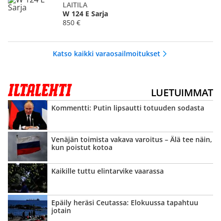
LAITILA
W 124 E Sarja
850 €
Katso kaikki varaosailmoitukset
LUETUIMMAT
Kommentti: Putin lipsautti totuuden sodasta
Venäjän toimista vakava varoitus – Älä tee näin,
kun poistut kotoa
Kaikille tuttu elintarvike vaarassa
Epäily heräsi Ceutassa: Elokuussa tapahtuu
jotain