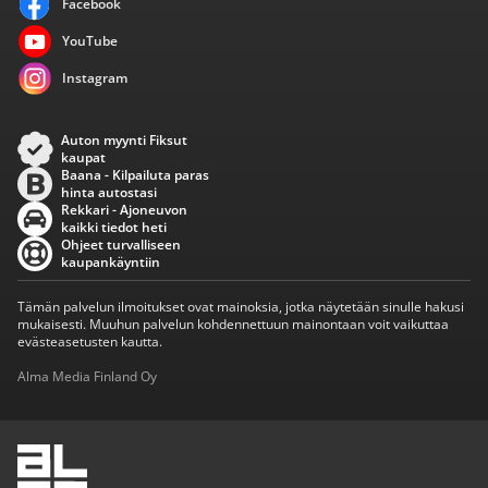
Facebook
YouTube
Instagram
Auton myynti Fiksut
kaupat
Baana - Kilpailuta paras
hinta autostasi
Rekkari - Ajoneuvon
kaikki tiedot heti
Ohjeet turvalliseen
kaupankäyntiin
Tämän palvelun ilmoitukset ovat mainoksia, jotka näytetään sinulle hakusi
mukaisesti. Muuhun palvelun kohdennettuun mainontaan voit vaikuttaa
evästeasetusten kautta.
Alma Media Finland Oy