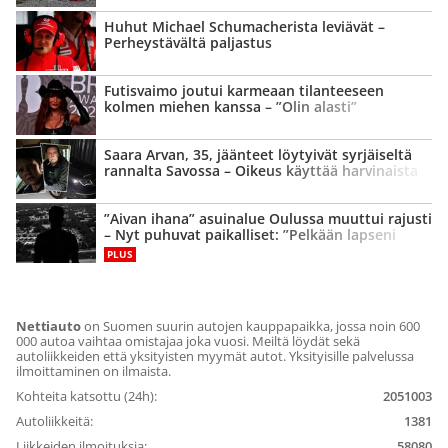
Huhut Michael Schumacherista leviävät –
Perheystävältä paljastus
Futisvaimo joutui karmeaan tilanteeseen
kolmen miehen kanssa – ”Olin alasti”
Saara Arvan, 35, jäänteet löytyivät syrjäiseltä
rannalta Savossa – Oikeus käyttää harvinaista
keinoa
”Aivan ihana” asuinalue Oulussa muuttui rajusti
– Nyt puhuvat paikalliset: ”Pelkään lapseni
puolesta”
PLUS
Nettiauto
on Suomen suurin autojen kauppapaikka, jossa noin 600
000 autoa vaihtaa omistajaa joka vuosi. Meiltä löydät sekä
autoliikkeiden että yksityisten myymät autot. Yksityisille palvelussa
ilmoittaminen on ilmaista.
Kohteita katsottu (24h):
2051003
Autoliikkeitä:
1381
Liikkeiden ilmoituksia:
58080