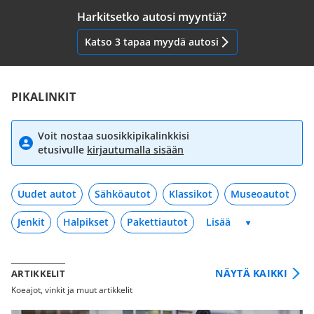
Harkitsetko autosi myyntiä?
Katso 3 tapaa myydä autosi
PIKALINKIT
Voit nostaa suosikkipikalinkkisi
etusivulle
kirjautumalla sisään
Uudet autot
Sähköautot
Klassikot
Museoautot
Jenkit
Halpikset
Pakettiautot
NÄYTÄ KAIKKI
ARTIKKELIT
Koeajot, vinkit ja muut artikkelit