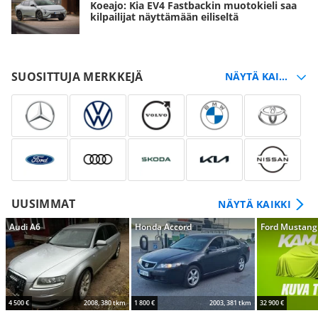
Koeajo: Kia EV4 Fastbackin muotokieli saa
kilpailijat näyttämään eiliseltä
SUOSITTUJA MERKKEJÄ
UUSIMMAT
NÄYTÄ KAIKKI
Audi A6
Honda Accord
Ford Mustang
4 500 €
2008, 380 tkm
1 800 €
2003, 381 tkm
32 900 €