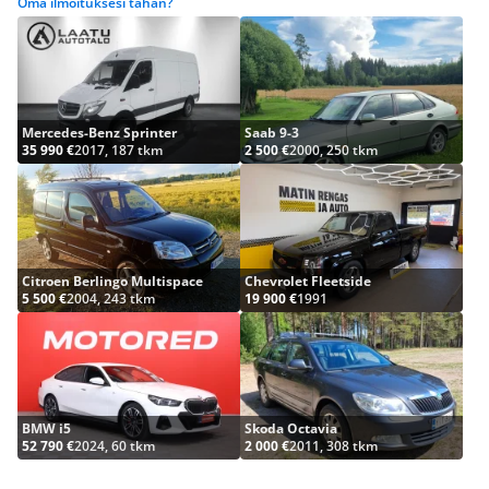
Oma ilmoituksesi tähän?
Mercedes-Benz Sprinter
Saab 9-3
35 990 €
2017, 187 tkm
2 500 €
2000, 250 tkm
Citroen Berlingo Multispace
Chevrolet Fleetside
5 500 €
2004, 243 tkm
19 900 €
1991
BMW i5
Skoda Octavia
52 790 €
2024, 60 tkm
2 000 €
2011, 308 tkm