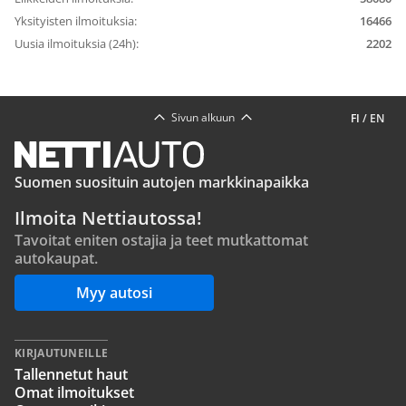
Yksityisten ilmoituksia:
16466
Uusia ilmoituksia (24h):
2202
Sivun alkuun
FI
/
EN
Suomen suosituin autojen markkinapaikka
Ilmoita Nettiautossa!
Tavoitat eniten ostajia ja teet mutkattomat
autokaupat.
Myy autosi
KIRJAUTUNEILLE
Tallennetut haut
Omat ilmoitukset