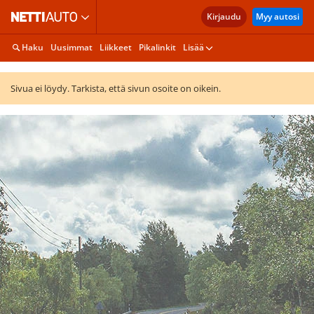
Kirjaudu
Myy autosi
Haku
Uusimmat
Liikkeet
Pikalinkit
Lisää
Sivua ei löydy. Tarkista, että sivun osoite on oikein.