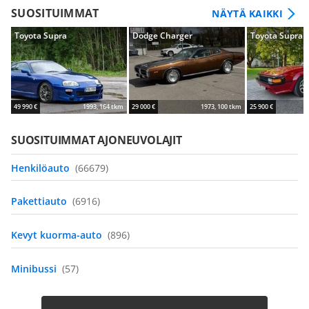
SUOSITUIMMAT
NÄYTÄ KAIKKI
Toyota Supra
Dodge Charger
Toyota Supra
49 990 €
1993, 164 tkm
29 000 €
1973, 100 tkm
25 900 €
SUOSITUIMMAT AJONEUVOLAJIT
Henkilöauto
(66679)
Pakettiauto
(6916)
Kevyt kuorma-auto
(896)
Minibussi
(57)