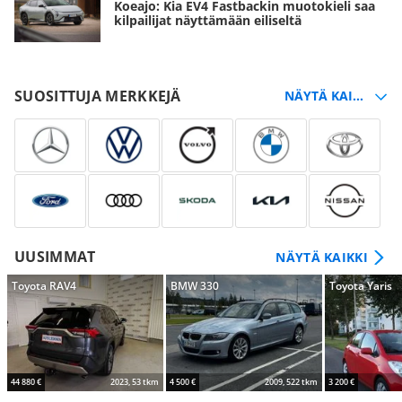
Koeajo: Kia EV4 Fastbackin muotokieli saa
kilpailijat näyttämään eiliseltä
SUOSITTUJA MERKKEJÄ
UUSIMMAT
NÄYTÄ KAIKKI
Toyota RAV4
BMW 330
Toyota Yaris
44 880 €
2023, 53 tkm
4 500 €
2009, 522 tkm
3 200 €