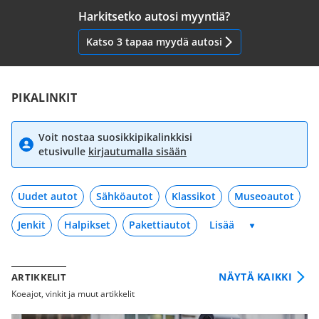
Harkitsetko autosi myyntiä?
Katso 3 tapaa myydä autosi
PIKALINKIT
Voit nostaa suosikkipikalinkkisi
etusivulle
kirjautumalla sisään
Uudet autot
Sähköautot
Klassikot
Museoautot
Jenkit
Halpikset
Pakettiautot
NÄYTÄ KAIKKI
ARTIKKELIT
Koeajot, vinkit ja muut artikkelit