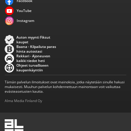
Facebook
YouTube
Instagram
Auton myynti Fiksut
kaupat
Baana - Kilpailuta paras
hinta autostasi
Rekkari - Ajoneuvon
kaikki tiedot heti
Ohjeet turvalliseen
kaupankäyntiin
Tämän palvelun ilmoitukset ovat mainoksia, jotka näytetään sinulle hakusi
mukaisesti. Muuhun palvelun kohdennettuun mainontaan voit vaikuttaa
evästeasetusten kautta.
Alma Media Finland Oy