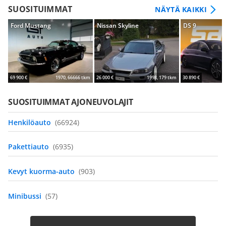
SUOSITUIMMAT
NÄYTÄ KAIKKI
Ford Mustang
Nissan Skyline
DS 9
69 900 €
1970, 66666 tkm
26 000 €
1998, 179 tkm
30 890 €
SUOSITUIMMAT AJONEUVOLAJIT
Henkilöauto
(66924)
Pakettiauto
(6935)
Kevyt kuorma-auto
(903)
Minibussi
(57)