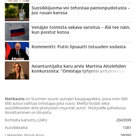
Suosikkijuoma voi tehostaa painon­pudotusta –
Juo ruuan kanssa
Venäjän toimista vakava varoitus – Älä tee näin,
kun poistut kotoa
Kommentti: Putin lipsautti totuuden sodasta
Asian­tuntijalta karu arvio Martina Aitolehden
konkurssista: ”Omistaja tyhjensi yrityksensä
kassan”
Nettiauto
on Suomen suurin autojen kauppapaikka, jossa noin 600
000 autoa vaihtaa omistajaa joka vuosi. Meiltä löydät sekä
autoliikkeiden että yksityisten myymät autot. Yksityisille palvelussa
ilmoittaminen on ilmaista.
Kohteita katsottu (24h):
2043599
Autoliikkeitä:
1381
Liikkeiden ilmoituksia:
58080