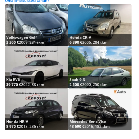
Oma ilmoituksesi tähän?
Volkswagen Golf
Honda CR-V
3 300 €
2009, 231 tkm
6 390 €
2006, 284 tkm
Kia EV6
Saab 9-3
39 770 €
2022, 38 tkm
2 500 €
2000, 250 tkm
Honda HR-V
Mercedes-Benz Vito
8 970 €
2018, 236 tkm
43 690 €
2016, 182 tkm