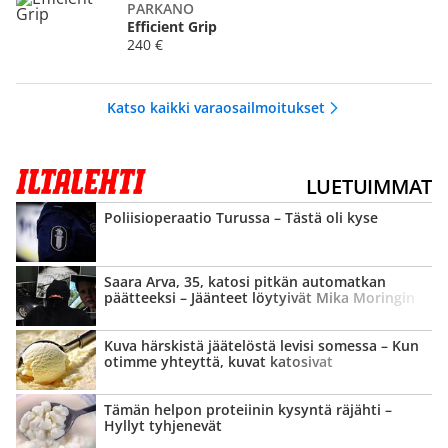
PARKANO
Efficient Grip
240 €
Katso kaikki varaosailmoitukset
LUETUIMMAT
Poliisi­operaatio Turussa – Tästä oli kyse
Saara Arva, 35, katosi pitkän automatkan
päätteeksi – Jäänteet löytyivät Mika Moringin
lapsuus­maisemista
Kuva härskistä jäätelöstä levisi somessa – Kun
otimme yhteyttä, kuvat katosivat
Tämän helpon proteiinin kysyntä räjähti –
Hyllyt tyhjenevät