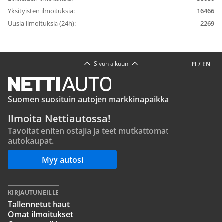
Yksityisten ilmoituksia:
16466
Uusia ilmoituksia (24h):
2269
Sivun alkuun
FI
/
EN
Suomen suosituin autojen markkinapaikka
Ilmoita Nettiautossa!
Tavoitat eniten ostajia ja teet mutkattomat
autokaupat.
Myy autosi
KIRJAUTUNEILLE
Tallennetut haut
Omat ilmoitukset