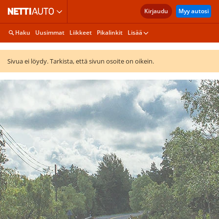
Kirjaudu
Myy autosi
Haku
Uusimmat
Liikkeet
Pikalinkit
Lisää
Sivua ei löydy. Tarkista, että sivun osoite on oikein.