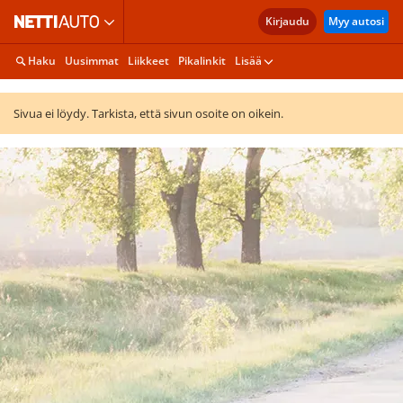
Kirjaudu
Myy autosi
Haku
Uusimmat
Liikkeet
Pikalinkit
Lisää
Sivua ei löydy. Tarkista, että sivun osoite on oikein.