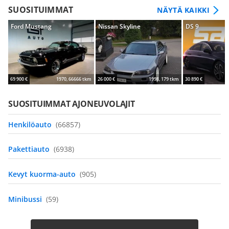
SUOSITUIMMAT
NÄYTÄ KAIKKI
Ford Mustang
Nissan Skyline
DS 9
69 900 €
1970, 66666 tkm
26 000 €
1998, 179 tkm
30 890 €
SUOSITUIMMAT AJONEUVOLAJIT
Henkilöauto
(66857)
Pakettiauto
(6938)
Kevyt kuorma-auto
(905)
Minibussi
(59)