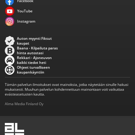
Facebook
YouTube
Instagram
Auton myynti Fiksut
kaupat
Baana - Kilpailuta paras
hinta autostasi
Rekkari - Ajoneuvon
kaikki tiedot heti
Ohjeet turvalliseen
kaupankäyntiin
Tämän palvelun ilmoitukset ovat mainoksia, jotka näytetään sinulle hakusi
mukaisesti. Muuhun palvelun kohdennettuun mainontaan voit vaikuttaa
evästeasetusten kautta.
Alma Media Finland Oy