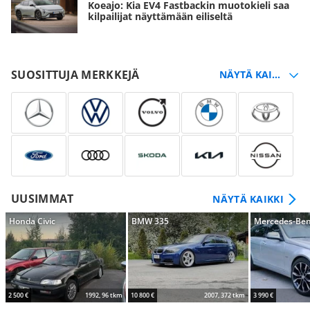
Koeajo: Kia EV4 Fastbackin muotokieli saa
kilpailijat näyttämään eiliseltä
SUOSITTUJA MERKKEJÄ
UUSIMMAT
NÄYTÄ KAIKKI
Honda Civic
BMW 335
Mercedes-Ben
2 500 €
1992, 96 tkm
10 800 €
2007, 372 tkm
3 990 €