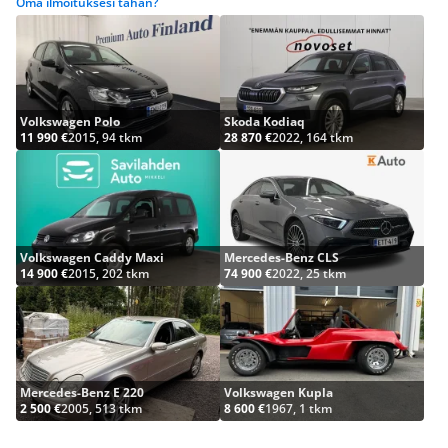
Oma ilmoituksesi tähän?
Volkswagen Polo
Skoda Kodiaq
11 990 €
2015, 94 tkm
28 870 €
2022, 164 tkm
Volkswagen Caddy Maxi
Mercedes-Benz CLS
14 900 €
2015, 202 tkm
74 900 €
2022, 25 tkm
Mercedes-Benz E 220
Volkswagen Kupla
2 500 €
2005, 513 tkm
8 600 €
1967, 1 tkm