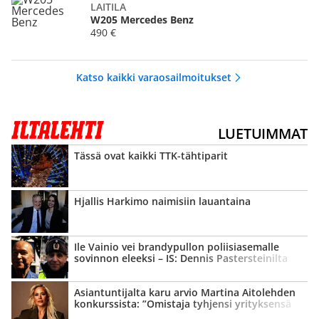
LAITILA
W205 Mercedes Benz
490 €
Katso kaikki varaosailmoitukset
LUETUIMMAT
Tässä ovat kaikki TTK-tähtiparit
Hjallis Harkimo naimisiin lauantaina
Ile Vainio vei brandypullon poliisi­asemalle
sovinnon eleeksi – IS: Dennis Pasters­teinilta
tyly vastaus
Asian­tuntijalta karu arvio Martina Aitolehden
konkurssista: ”Omistaja tyhjensi yrityksensä
kassan”