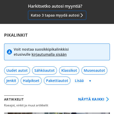
Harkitsetko autosi myyntiä?
Katso 3 tapaa myydä autosi
PIKALINKIT
Voit nostaa suosikkipikalinkkisi
etusivulle
kirjautumalla sisään
Uudet autot
Sähköautot
Klassikot
Museoautot
Jenkit
Halpikset
Pakettiautot
NÄYTÄ KAIKKI
ARTIKKELIT
Koeajot, vinkit ja muut artikkelit