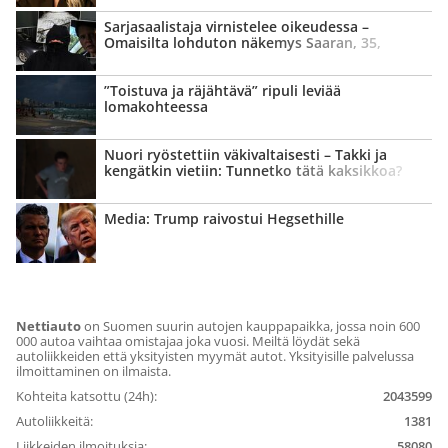
Sarja­saalistaja virnistelee oikeudessa –
Omaisilta lohduton näkemys Saaran, 35,
kohtalosta
”Toistuva ja räjähtävä” ripuli leviää
lomakohteessa
Nuori ryöstettiin väki­valtaisesti – Takki ja
kengätkin vietiin: Tunnetko tätä kaksikkoa?
Media: Trump raivostui Hegsethille
Nettiauto
on Suomen suurin autojen kauppapaikka, jossa noin 600
000 autoa vaihtaa omistajaa joka vuosi. Meiltä löydät sekä
autoliikkeiden että yksityisten myymät autot. Yksityisille palvelussa
ilmoittaminen on ilmaista.
Kohteita katsottu (24h):
2043599
Autoliikkeitä:
1381
Liikkeiden ilmoituksia:
58080