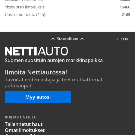
Yksityisten ilmoituksia:
16466
Uusia ilmoituksia (24h):
2165
Sivun alkuun
FI
/
EN
Suomen suosituin autojen markkinapaikka
Ilmoita Nettiautossa!
Tavoitat eniten ostajia ja teet mutkattomat
autokaupat.
Myy autosi
KIRJAUTUNEILLE
Tallennetut haut
Omat ilmoitukset