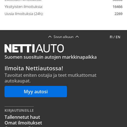
Yksityisten ilmoituksia:
16466
Uusia ilmoituksia (24h):
2269
Sivun alkuun
FI
/
EN
Suomen suosituin autojen markkinapaikka
Ilmoita Nettiautossa!
Tavoitat eniten ostajia ja teet mutkattomat
autokaupat.
Myy autosi
KIRJAUTUNEILLE
Tallennetut haut
Omat ilmoitukset