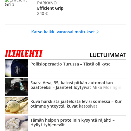
PARKANO
Efficient Grip
240 €
Katso kaikki varaosailmoitukset
LUETUIMMAT
Poliisi­operaatio Turussa – Tästä oli kyse
Saara Arva, 35, katosi pitkän automatkan
päätteeksi – Jäänteet löytyivät Mika Moringin
lapsuus­maisemista
Kuva härskistä jäätelöstä levisi somessa – Kun
otimme yhteyttä, kuvat katosivat
Tämän helpon proteiinin kysyntä räjähti –
Hyllyt tyhjenevät