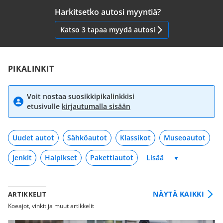
Harkitsetko autosi myyntiä?
Katso 3 tapaa myydä autosi
PIKALINKIT
Voit nostaa suosikkipikalinkkisi
etusivulle
kirjautumalla sisään
Uudet autot
Sähköautot
Klassikot
Museoautot
Jenkit
Halpikset
Pakettiautot
NÄYTÄ KAIKKI
ARTIKKELIT
Koeajot, vinkit ja muut artikkelit