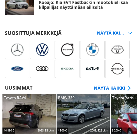
Koeajo: Kia EV4 Fastbackin muotokieli saa
kilpailijat näyttämään eiliseltä
SUOSITTUJA MERKKEJÄ
UUSIMMAT
NÄYTÄ KAIKKI
Toyota RAV4
BMW 330
Toyota Yaris
44 880 €
2023, 53 tkm
4 500 €
2009, 522 tkm
3 200 €