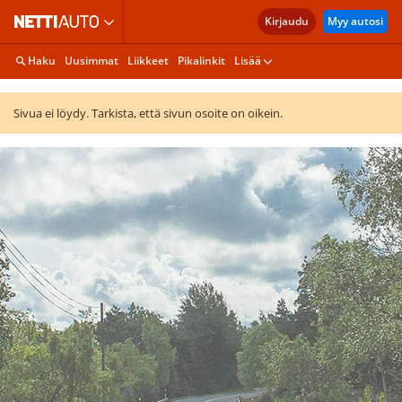
Kirjaudu
Myy autosi
Haku
Uusimmat
Liikkeet
Pikalinkit
Lisää
Sivua ei löydy. Tarkista, että sivun osoite on oikein.