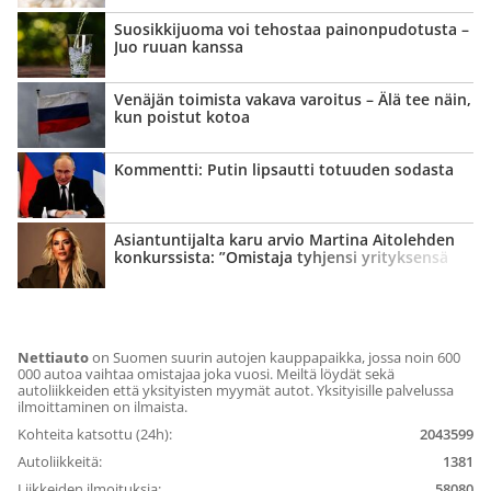
Suosikkijuoma voi tehostaa painon­pudotusta –
Juo ruuan kanssa
Venäjän toimista vakava varoitus – Älä tee näin,
kun poistut kotoa
Kommentti: Putin lipsautti totuuden sodasta
Asian­tuntijalta karu arvio Martina Aitolehden
konkurssista: ”Omistaja tyhjensi yrityksensä
kassan”
Nettiauto
on Suomen suurin autojen kauppapaikka, jossa noin 600
000 autoa vaihtaa omistajaa joka vuosi. Meiltä löydät sekä
autoliikkeiden että yksityisten myymät autot. Yksityisille palvelussa
ilmoittaminen on ilmaista.
Kohteita katsottu (24h):
2043599
Autoliikkeitä:
1381
Liikkeiden ilmoituksia:
58080