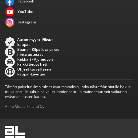
Facebook
YouTube
Instagram
Auton myynti Fiksut
kaupat
Baana - Kilpailuta paras
hinta autostasi
Rekkari - Ajoneuvon
kaikki tiedot heti
Ohjeet turvalliseen
kaupankäyntiin
Tämän palvelun ilmoitukset ovat mainoksia, jotka näytetään sinulle hakusi
mukaisesti. Muuhun palvelun kohdennettuun mainontaan voit vaikuttaa
evästeasetusten kautta.
Alma Media Finland Oy