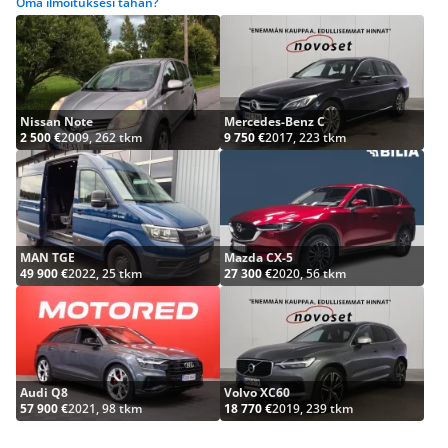
Oma ilmoituksesi tähän?
Nissan Note
Mercedes-Benz C
2 500 €
2009, 262 tkm
9 750 €
2017, 223 tkm
MAN TGE
Mazda CX-5
49 900 €
2022, 25 tkm
27 300 €
2020, 56 tkm
Audi Q8
Volvo XC60
57 900 €
2021, 98 tkm
18 770 €
2019, 239 tkm