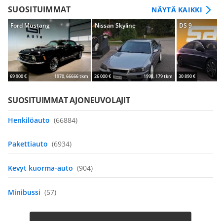
SUOSITUIMMAT
NÄYTÄ KAIKKI
Ford Mustang
Nissan Skyline
DS 9
69 900 €
1970, 66666 tkm
26 000 €
1998, 179 tkm
30 890 €
SUOSITUIMMAT AJONEUVOLAJIT
Henkilöauto
(66884)
Pakettiauto
(6934)
Kevyt kuorma-auto
(904)
Minibussi
(57)