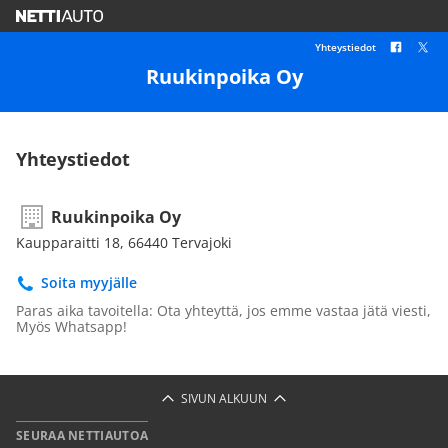
Yhteystiedot
Ruukinpoika Oy
Yhteystiedot
Ruukinpoika Oy
Kaupparaitti 18, 66440 Tervajoki
Soita myyjälle
Paras aika tavoitella: Ota yhteyttä, jos emme vastaa jätä viesti,
Myös Whatsapp!
SIVUN ALKUUN
SEURAA NETTIAUTOA