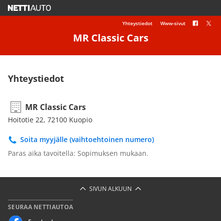
Yhteystiedot
Www-sivut
MR Classic Cars
Yhteystiedot
MR Classic Cars
Hoitotie 22, 72100 Kuopio
Soita myyjälle (vaihtoehtoinen numero)
Paras aika tavoitella: Sopimuksen mukaan.
SIVUN ALKUUN
SEURAA NETTIAUTOA