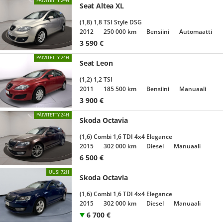
PÄIVITETTY 24H
Seat Altea XL
(1,8) 1,8 TSI Style DSG
2012
250 000 km
Bensiini
Automaatti
3 590
€
PÄIVITETTY 24H
Seat Leon
(1,2) 1,2 TSI
2011
185 500 km
Bensiini
Manuaali
3 900
€
PÄIVITETTY 24H
Skoda Octavia
(1,6) Combi 1,6 TDI 4x4 Elegance
2015
302 000 km
Diesel
Manuaali
6 500
€
UUSI 72H
Skoda Octavia
(1,6) Combi 1,6 TDI 4x4 Elegance
2015
302 000 km
Diesel
Manuaali
6 700
€