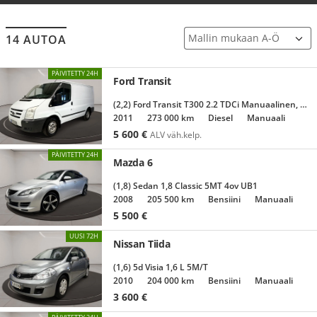
14 AUTOA
PÄIVITETTY 24H
Ford Transit
(2,2) Ford Transit T300 2.2 TDCi Manuaalinen, 6 vaihdetta, 115ps, 2011
2011
273 000 km
Diesel
Manuaali
5 600
€
ALV väh.kelp.
PÄIVITETTY 24H
Mazda 6
(1,8) Sedan 1,8 Classic 5MT 4ov UB1
2008
205 500 km
Bensiini
Manuaali
5 500
€
UUSI 72H
Nissan Tiida
(1,6) 5d Visia 1,6 L 5M/T
2010
204 000 km
Bensiini
Manuaali
3 600
€