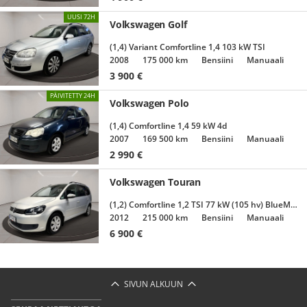
UUSI 72H
Volkswagen Golf
(1,4) Variant Comfortline 1,4 103 kW TSI
2008
175 000 km
Bensiini
Manuaali
3 900
€
PÄIVITETTY 24H
Volkswagen Polo
(1,4) Comfortline 1,4 59 kW 4d
2007
169 500 km
Bensiini
Manuaali
2 990
€
Volkswagen Touran
(1,2) Comfortline 1,2 TSI 77 kW (105 hv) BlueMotion Technology
2012
215 000 km
Bensiini
Manuaali
6 900
€
SIVUN ALKUUN