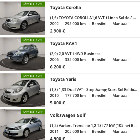
PÄIVITETTY 24H
Toyota Corolla
(1,6) TOYOTA COROLLA1,6 VVT-i Linea Sol 4d / 2X RENKAAT / LOHKO
2002
295 000 km
Bensiini
Manuaali
2 900
€
PÄIVITETTY 24H
Toyota RAV4
(2,0) 2,0 VVT-i 4WD Business
2006
335 000 km
Bensiini
Manuaali
6 200
€
PÄIVITETTY 24H
Toyota Yaris
(1,3) 1,33 Dual VVT-i Stop &amp; Start Sol Edition 5ov
2010
177 700 km
Bensiini
Manuaali
5 000
€
PÄIVITETTY 24H
Volkswagen Golf
(1,2) Variant Trendline 1,2 TSI 77 kW (105 hv) Bluemotion Technology
2011
205 000 km
Bensiini
Manuaali
4 900
€