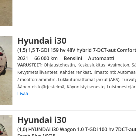
Hyundai i30
(1,5) 1,5 T-GDI 159 hv 48V hybrid 7-DCT-aut Comfor
2021
66 000 km
Bensiini
Automaatti
VARUSTEET:
Ohjaustehostin, Keskuslukitus: Avaimeton, Sä
Kevytmetallivanteet, Kahdet renkaat, Ilmastointi: Automaa
/ moottorilämmitin, Lukkiutumattomat jarrut (ABS), Turvaty
Äänentoistojärjestelmä, Käynnistyksenesto, Luistonestoj
Lisää...
Perinteinen, Ajotietokone, Penkinlämmittimet, Pysäköintitu
Ajonvakautusjärjestelmä, Sumuvalot, Turbo, Monitoimioh
Isofix-valmius, Avaimeton käynnistys, Peruutuskamera: K
järjestelmä, Kaistavahti, Lämmitettävä ohjauspyörä, Kaade
Hyundai i30
(1,0) HYUNDAI i30 Wagon 1.0 T-GDi 100 hv 7DCT-aut