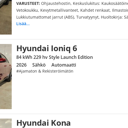
VARUSTEET:
Ohjaustehostin, Keskuslukitus: Kaukosäätöine
Vetokoukku, Kevytmetallivanteet, Kahdet renkaat, Ilmastoi
Lukkiutumattomat jarrut (ABS), Turvatyynyt, Huoltokirja: 
Lisää...
Käynnistyksenesto, Luistonestojärjestelmä, Vakionopeude
istuimet: Muistilla, Ajotietokone, Penkinlämmittimet, Pysäk
Navigointijärjestelmä, Ajonvakautusjärjestelmä, Sadetunn
Matkapuhelinvarustus, Isofix-valmius, Avaimeton käynnist
Hyundai Ioniq 6
ajovalot, Peruutuskamera: Kamera takana, Rengaspainevalv
84 kWh 229 hv Style Launch Edition
Up-näyttö, Älypuhelimen integrointi, Hätäjarrutusavustin
2026
Sähkö
Automaatti
Kaadettavat takaistuimet, Akuston esilämmitys, USB
#Ajamaton & Rekisteröimätön
Hyundai Kona