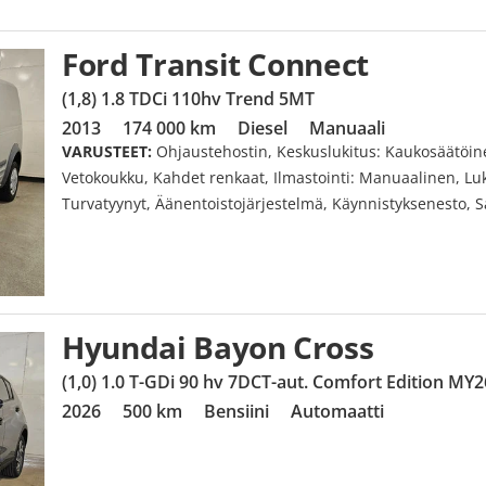
Ford Transit Connect
(1,8) 1.8 TDCi 110hv Trend 5MT
2013
174 000 km
Diesel
Manuaali
VARUSTEET:
Ohjaustehostin, Keskuslukitus: Kaukosäätöine
Vetokoukku, Kahdet renkaat, Ilmastointi: Manuaalinen, Lu
Turvatyynyt, Äänentoistojärjestelmä, Käynnistyksenesto, S
Hyundai Bayon Cross
(1,0) 1.0 T-GDi 90 hv 7DCT-aut. Comfort Edition MY2
2026
500 km
Bensiini
Automaatti