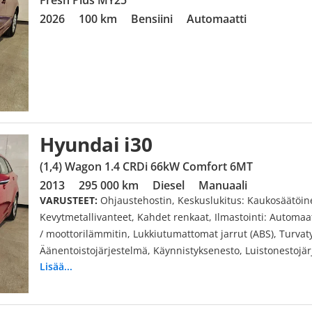
Fresh Plus MY25
2026
100 km
Bensiini
Automaatti
Hyundai i30
(1,4) Wagon 1.4 CRDi 66kW Comfort 6MT
2013
295 000 km
Diesel
Manuaali
VARUSTEET:
Ohjaustehostin, Keskuslukitus: Kaukosäätöine
Kevytmetallivanteet, Kahdet renkaat, Ilmastointi: Automaa
/ moottorilämmitin, Lukkiutumattomat jarrut (ABS), Turvaty
Äänentoistojärjestelmä, Käynnistyksenesto, Luistonestoj
Lisää...
Perinteinen, Ajotietokone, Penkinlämmittimet, Sähköpeilit
Turbo, Monitoimiohjauspyörä, Matkapuhelinvarustus, Isofi
USB