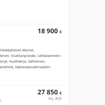
18 900
€
t
hkökäyttöiset ikkunat,
ttinen, Sisätilanpistoke, Lohkolämmitin
ynyt, Huoltokirja: Sähköinen,
ärjestelmä, Vakionopeudensäädin:
tka, Sähköpeilit,
jauspyörä, Matkapuhelinvarustus,
amera takana, Rengaspainevalvonta -
ttavat takaistuimet, USB
27 850
€
Sis. ALV
.