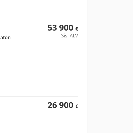
53 900
€
Sis. ALV
mätön
26 900
€