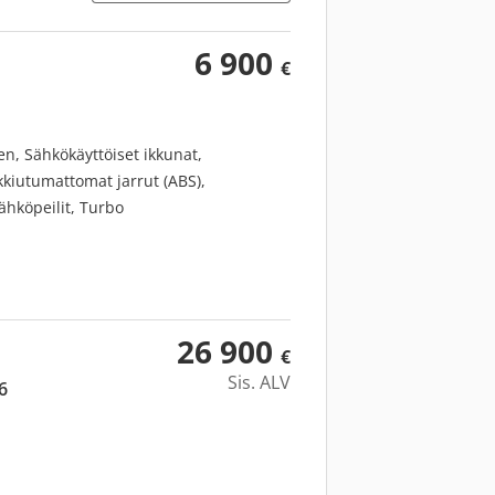
6 900
€
n, Sähkökäyttöiset ikkunat,
kkiutumattomat jarrut (ABS),
ähköpeilit, Turbo
26 900
€
Sis. ALV
6