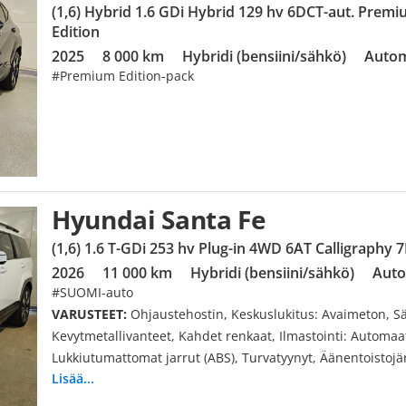
(1,6) Hybrid 1.6 GDi Hybrid 129 hv 6DCT-aut. Prem
Edition
2025
8 000 km
Hybridi (bensiini/sähkö)
Autom
#Premium Edition-pack
Hyundai Santa Fe
(1,6) 1.6 T-GDi 253 hv Plug-in 4WD 6AT Calligraphy 
2026
11 000 km
Hybridi (bensiini/sähkö)
Auto
#SUOMI-auto
VARUSTEET:
Ohjaustehostin, Keskuslukitus: Avaimeton, Sä
Kevytmetallivanteet, Kahdet renkaat, Ilmastointi: Automaa
Lukkiutumattomat jarrut (ABS), Turvatyynyt, Äänentoistojä
Lisää...
Luistonestojärjestelmä, Vakionopeudensäädin: Mukautuva, 
Ajotietokone, Penkinlämmittimet, Pysäköintitutka, Sähköpei