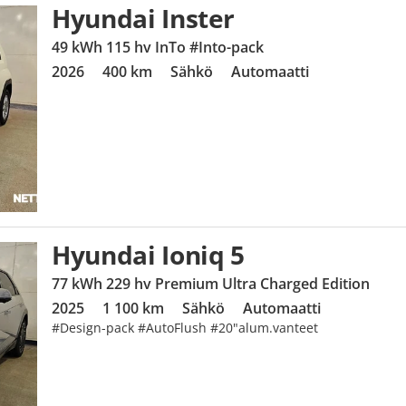
Hyundai Inster
49 kWh 115 hv InTo #Into-pack
2026
400 km
Sähkö
Automaatti
Hyundai Ioniq 5
77 kWh 229 hv Premium Ultra Charged Edition
2025
1 100 km
Sähkö
Automaatti
#Design-pack #AutoFlush #20"alum.vanteet