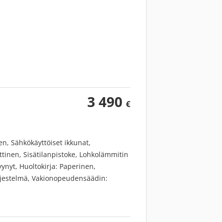
3 490
€
n, Sähkökäyttöiset ikkunat,
ttinen, Sisätilanpistoke, Lohkolämmitin
ynyt, Huoltokirja: Paperinen,
ärjestelmä, Vakionopeudensäädin:
, Ajonvakautusjärjestelmä, Sumuvalot,
x-valmius, Kaadettavat takaistuimet,