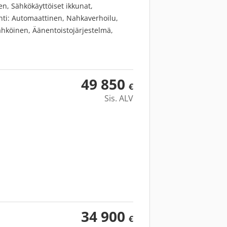
n, Sähkökäyttöiset ikkunat,
nti: Automaattinen, Nahkaverhoilu,
Sähköinen, Äänentoistojärjestelmä,
nsäädin: Mukautuva, Sähkösäätöiset
öintitutka, Sähköpeilit,
istin, Monitoimiohjauspyörä,
ys, Sähkötoiminen takaluukku, LED-
49 850
€
onta -järjestelmä, Kaistavahti, Head-
Sis. ALV
, Lämmitettävä ohjauspyörä,
34 900
€