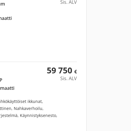
Sis. ALV
ium
aatti
59 750
€
Sis. ALV
7P
maatti
hkökäyttöiset ikkunat,
ttinen, Nahkaverhoilu,
rjestelmä, Käynnistyksenesto,
Sähkösäätöiset istuimet: Muistilla,
lit, Navigointijärjestelmä,