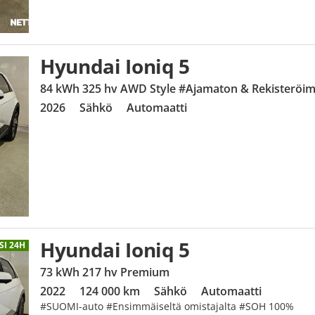
Hyundai Ioniq 5
84 kWh 325 hv AWD Style #Ajamaton & Rekisteröi
2026
Sähkö
Automaatti
Hyundai Ioniq 5
SI 24H
73 kWh 217 hv Premium
2022
124 000 km
Sähkö
Automaatti
#SUOMI-auto #Ensimmäiseltä omistajalta #SOH 100%