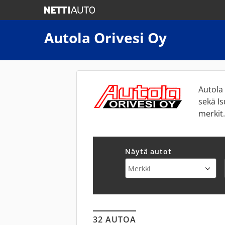
Autola Orivesi Oy
Autola
sekä I
merkit.
Näytä autot
32 AUTOA