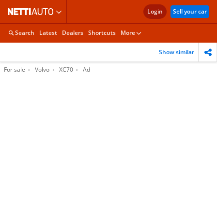
Login
Sell your car
Search
Latest
Dealers
Shortcuts
More
Show similar
For sale
Volvo
XC70
Ad