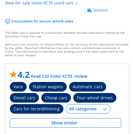
View for sale Volvo XC70 used cars
Statistics
Instructions for secure vehicle sales
The Sales Law is applied to transactions between private individuals instead of the
Consumer Protection Law.
Nettiauto.com assumes no responsibility for the accuracy of the information provided
by the seller. Reported information may also contain unintentional omissions or
errors. The information is therefore only binding once it has been confirmed by the
seller at your request.
4.2
Read 120 Volvo XC70 -review
Vans
Station wagons
Automatic cars
Diesel cars
Cheap cars
Four-wheel drives
Cars for reconditioning
Show similar