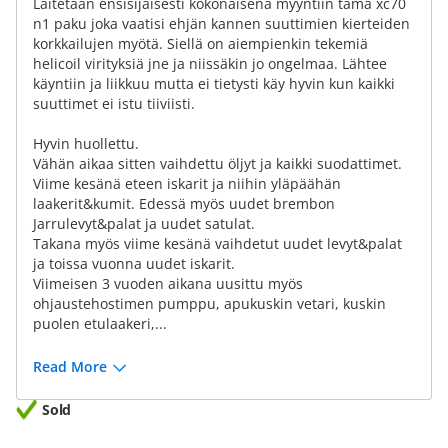
Laitetaan ensisijaisesti kokonaisena myyntiin tämä xc70
n1 paku joka vaatisi ehjän kannen suuttimien kierteiden
korkkailujen myötä. Siellä on aiempienkin tekemiä
helicoil virityksiä jne ja niissäkin jo ongelmaa. Lähtee
käyntiin ja liikkuu mutta ei tietysti käy hyvin kun kaikki
suuttimet ei istu tiiviisti.
Hyvin huollettu.
Vähän aikaa sitten vaihdettu öljyt ja kaikki suodattimet.
Viime kesänä eteen iskarit ja niihin yläpäähän
laakerit&kumit. Edessä myös uudet brembon
Jarrulevyt&palat ja uudet satulat.
Takana myös viime kesänä vaihdetut uudet levyt&palat
ja toissa vuonna uudet iskarit.
Viimeisen 3 vuoden aikana uusittu myös
ohjaustehostimen pumppu, apukuskin vetari, kuskin
puolen etulaakeri,...
Read More
Sold