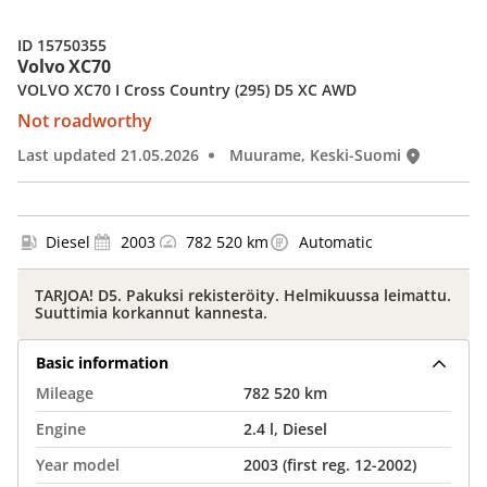
ID 15750355
Volvo XC70
VOLVO XC70 I Cross Country (295) D5 XC AWD
Not roadworthy
Last updated 21.05.2026
Muurame, Keski-Suomi
Diesel
2003
782 520 km
Automatic
TARJOA! D5. Pakuksi rekisteröity. Helmikuussa leimattu.
Suuttimia korkannut kannesta.
Basic information
Mileage
782 520 km
Engine
2.4 l, Diesel
Year model
2003 (first reg. 12-2002)