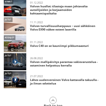
VINKIT
01.12.2022
Volvon huollot: tilastoja maan johtavalta
autoilijoiden ja korjaamoiden
kohtaamispaikalta
JUTUT
11.11.2022
Volvon turvallisuusharppaus – uusi sähköinen
Volvo EX90 näkee esteet laserilla
KOEAJOT
01.11.2022
Volvo C40 on se kauniimpi pikkumaasturi
JUTUT
26.08.2022
Volvon mallipäivitys parantaa vakiovarustelua -
ostaminen helpottuu kerralla
JUTUT
21.07.2022
Lähes uudenveroinen Volvo kattavalla takuulla -
ja ilman odottelua
Back to top