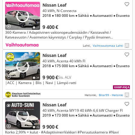
Nissan Leaf
40 kWh, N-Connecta
2018
● 180 000 km
● Sähkö
● Automaatti
● Etuveto
9 400 €
27
360-Kamera / Adaptiivinen vakionopeudensäädin / Kaistavahti /
Katveavustin / Avaimeton käynnistys / Carplay / Pyydä ilmainen
videoesittely myyjältä!
Lahti,
Vaihtoautomaa Lahti
Nissan Leaf
40 kWh, Acenta 40 kWh FI
2018
● 175 000 km
● Sähkö
● Automaatti
● Etuveto
9 900 €
Sis. ALV
34
|ACC | Kamera | Blis | Navi | Lämpö ratti
KAMPANJA
Helsinki,
Bilar99 - Helsinki
Nissan Leaf
40 kWh, Acenta MY19 40 kWh 6,6 kW Charger FI
2019
● 173 000 km
● Sähkö
● Automaatti
● Etuveto
9 900 €
26
Korko 2,99% + kulut - #AdaptiivinenVakkari #Peruutuskamera #Navi