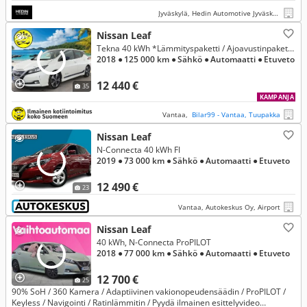
Jyväskylä, Hedin Automotive Jyväskylä Seppälä
Nissan Leaf
Tekna 40 kWh *Lämmityspaketti / Ajoavustinpaketti / Bose stereot *
2018
● 125 000 km
● Sähkö
● Automaatti
● Etuveto
12 440 €
35
KAMPANJA
Vantaa,
Bilar99 - Vantaa, Tuupakka
Nissan Leaf
N-Connecta 40 kWh FI
2019
● 73 000 km
● Sähkö
● Automaatti
● Etuveto
12 490 €
23
Vantaa, Autokeskus Oy, Airport
Nissan Leaf
40 kWh, N-Connecta ProPILOT
2018
● 77 000 km
● Sähkö
● Automaatti
● Etuveto
12 700 €
25
90% SoH / 360 Kamera / Adaptiivinen vakionopeudensäädin / ProPILOT /
Keyless / Navigointi / Ratinlämmitin / Pyydä ilmainen esittelyvideo