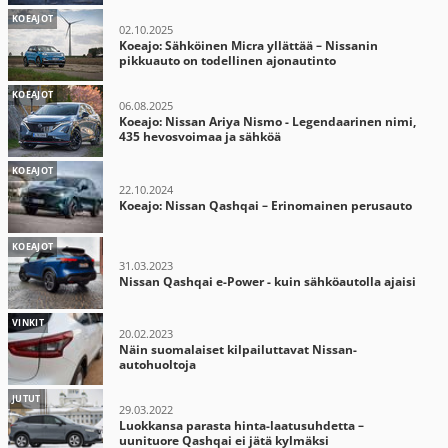
KOEAJOT
02.10.2025
Koeajo: Sähköinen Micra yllättää – Nissanin
pikkuauto on todellinen ajonautinto
KOEAJOT
06.08.2025
Koeajo: Nissan Ariya Nismo - Legendaarinen nimi,
435 hevosvoimaa ja sähköä
KOEAJOT
22.10.2024
Koeajo: Nissan Qashqai – Erinomainen perusauto
KOEAJOT
31.03.2023
Nissan Qashqai e-Power - kuin sähköautolla ajaisi
VINKIT
20.02.2023
Näin suomalaiset kilpailuttavat Nissan-
autohuoltoja
JUTUT
29.03.2022
Luokkansa parasta hinta-laatusuhdetta –
uunituore Qashqai ei jätä kylmäksi