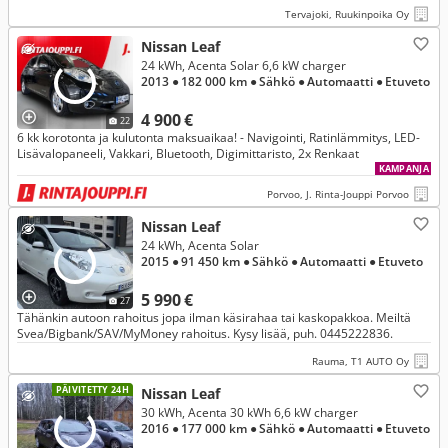
Tervajoki, Ruukinpoika Oy
Nissan Leaf
24 kWh, Acenta Solar 6,6 kW charger
2013
● 182 000 km
● Sähkö
● Automaatti
● Etuveto
4 900 €
22
6 kk korotonta ja kulutonta maksuaikaa! - Navigointi, Ratinlämmitys, LED-
Lisävalopaneeli, Vakkari, Bluetooth, Digimittaristo, 2x Renkaat
KAMPANJA
Porvoo, J. Rinta-Jouppi Porvoo
Nissan Leaf
24 kWh, Acenta Solar
2015
● 91 450 km
● Sähkö
● Automaatti
● Etuveto
5 990 €
27
Tähänkin autoon rahoitus jopa ilman käsirahaa tai kaskopakkoa. Meiltä
Svea/Bigbank/SAV/MyMoney rahoitus. Kysy lisää, puh. 0445222836.
Rauma, T1 AUTO Oy
PÄIVITETTY 24H
Nissan Leaf
30 kWh, Acenta 30 kWh 6,6 kW charger
2016
● 177 000 km
● Sähkö
● Automaatti
● Etuveto