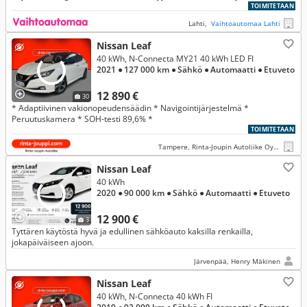
myyjältä!
TOIMITETAAN
Lahti,
Vaihtoautomaa Lahti
Nissan Leaf
40 kWh, N-Connecta MY21 40 kWh LED FI
2021
● 127 000 km
● Sähkö
● Automaatti
● Etuveto
12 890 €
30
* Adaptiivinen vakionopeudensäädin * Navigointijärjestelmä *
Peruutuskamera * SOH-testi 89,6% *
TOIMITETAAN
Tampere, Rinta-Joupin Autoliike Oy, Tampere
Nissan Leaf
40 kWh
2020
● 90 000 km
● Sähkö
● Automaatti
● Etuveto
12 900 €
3
Tyttären käytöstä hyvä ja edullinen sähköauto kaksilla renkailla,
jokapäiväiseen ajoon.
Järvenpää, Henry Mäkinen
Nissan Leaf
40 kWh, N-Connecta 40 kWh FI