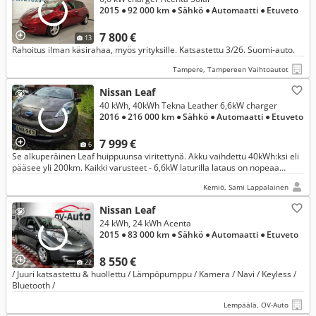
2015
● 92 000 km
● Sähkö
● Automaatti
● Etuveto
7 800 €
13
Rahoitus ilman käsirahaa, myös yrityksille. Katsastettu 3/26. Suomi-auto.
Tampere, Tampereen Vaihtoautot
Nissan Leaf
40 kWh, 40kWh Tekna Leather 6,6kW charger
2016
● 216 000 km
● Sähkö
● Automaatti
● Etuveto
7 999 €
6
Se alkuperäinen Leaf huippuunsa viritettynä. Akku vaihdettu 40kWh:ksi eli
pääsee yli 200km. Kaikki varusteet - 6,6kW laturilla lataus on nopeaa
Type2:stakin mukana tulevalla johdolla.
Kemiö, Sami Lappalainen
Nissan Leaf
24 kWh, 24 kWh Acenta
2015
● 83 000 km
● Sähkö
● Automaatti
● Etuveto
8 550 €
22
/ Juuri katsastettu & huollettu / Lämpöpumppu / Kamera / Navi / Keyless /
Bluetooth /
Lempäälä, OV-Auto