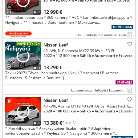
2019
● 92 000 km
● Sähkö
● Automaatti
● Etuveto
12 990 €
21
** Ilmalämpöpumppu * 360-kamera * ACC * Lämmitettävä ohjauspyörä *
Navigointi ** Ilmastointi: Automaattinen * Mukautuva
vakionopeudensäädin * LED-ajovalot *
TOIMITETAAN
Oulu, Rinta-Joupin Autoliike, Oulu
PÄIVITETTY 72H
Nissan Leaf
40 kWh, N-Connecta MY22 39 kWh LED FI
2022
● 112 500 km
● Sähkö
● Automaatti
● Etuveto
13 290 €
42
Takuu 2027 I Täydellinen huoltokirja I Navi I 2 x renkaat I P-kamera I
Bluetooth - S-Etukortilla Bonusta! |
KAMPANJA
Lappeenranta, Nelipyörä Lappeenranta
Nissan Leaf
40 kWh, Acenta MY19 40 kWh Driver Assist Pack 6,6 kW Charger FI
2020
● 100 000 km
● Sähkö
● Automaatti
● Etuveto
13 380 €
Sis. ALV
29
* Merkkihuollettu * Akkukäyttöinen lisälämmitin * Adaptiivinen
vakionopeudensäädin * Keyless Go * Navigointi * 360-kamera *
TOIMITETAAN