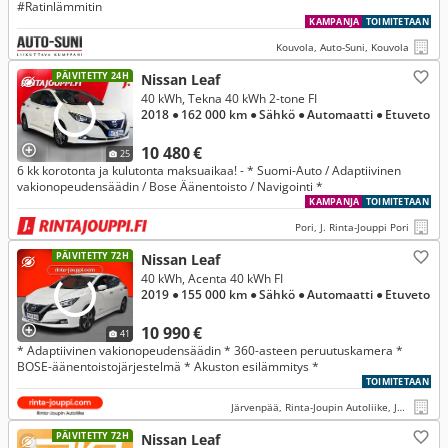
#Ratinlämmitin
KAMPANJA
TOIMITETAAN
Kouvola, Auto-Suni, Kouvola
PÄIVITETTY 24H
Nissan Leaf
40 kWh, Tekna 40 kWh 2-tone FI
2018
● 162 000 km
● Sähkö
● Automaatti
● Etuveto
10 480 €
25
6 kk korotonta ja kulutonta maksuaikaa! - * Suomi-Auto / Adaptiivinen
vakionopeudensäädin / Bose Äänentoisto / Navigointi *
KAMPANJA
TOIMITETAAN
Pori, J. Rinta-Jouppi Pori
PÄIVITETTY 72H
Nissan Leaf
40 kWh, Acenta 40 kWh FI
2019
● 155 000 km
● Sähkö
● Automaatti
● Etuveto
10 990 €
41
* Adaptiivinen vakionopeudensäädin * 360-asteen peruutuskamera *
BOSE-äänentoistojärjestelmä * Akuston esilämmitys *
TOIMITETAAN
Järvenpää, Rinta-Joupin Autoliike, Järvenpää
PÄIVITETTY 72H
Nissan Leaf