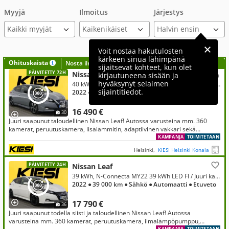
Myyjä
Ilmoitus
Järjestys
Kaikki myyjät
Voit nostaa hakutulosten
kärkeen sinua lähimpänä
Ohituskaista
Nosta ilmoituksesi tähän?
sijaitsevat kohteet, kun olet
PÄIVITETTY 72H
Nissan Leaf
kirjautuneena sisään ja
hyväksynyt selaimen
40 kWh, Tekna MY22 39 kWh / Merkkihuollettu / 360° Kamera / ACC / Nahkapenkit / Läm. Ratti / Kessy / Lisälämmitin / BOSE
sijaintitiedot.
2022
● 68 000 km
● Sähkö
● Automaatti
● Etuveto
16 490 €
30
Juuri saapunut taloudellinen Nissan Leaf! Autossa varusteina mm. 360
kamerat, peruutuskamera, lisälämmitin, adaptiivinen vakkari sekä
keylessGo!
KAMPANJA
TOIMITETAAN
Helsinki,
KIESI Helsinki Konala
PÄIVITETTY 24H
Nissan Leaf
39 kWh, N-Connecta MY22 39 kWh LED FI / Juuri katsastettu! ACC / Lämpöpumppu / Navigointi / 360° kamera / Rattilämmitys / BT
2022
● 39 000 km
● Sähkö
● Automaatti
● Etuveto
17 790 €
36
Juuri saapunut todella siisti ja taloudellinen Nissan Leaf! Autossa
varusteina mm. 360 kamerat, peruutuskamera, ilmalämpöpumppu,
KAMPANJA
TOIMITETAAN