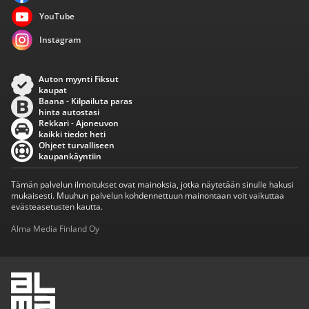
YouTube
Instagram
Auton myynti Fiksut
kaupat
Baana - Kilpailuta paras
hinta autostasi
Rekkari - Ajoneuvon
kaikki tiedot heti
Ohjeet turvalliseen
kaupankäyntiin
Tämän palvelun ilmoitukset ovat mainoksia, jotka näytetään sinulle hakusi
mukaisesti. Muuhun palvelun kohdennettuun mainontaan voit vaikuttaa
evästeasetusten kautta.
Alma Media Finland Oy