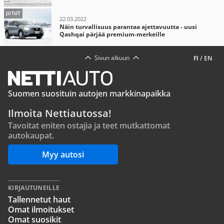
JUTUT
22.03.2022
Näin turvallisuus parantaa ajettavuutta - uusi
Qashqai pärjää premium-merkeille
Sivun alkuun
FI
/
EN
Suomen suosituin autojen markkinapaikka
Ilmoita Nettiautossa!
Tavoitat eniten ostajia ja teet mutkattomat
autokaupat.
Myy autosi
KIRJAUTUNEILLE
Tallennetut haut
Omat ilmoitukset
Omat suosikit