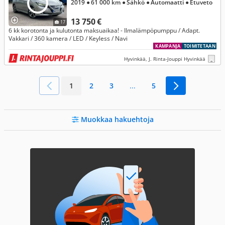
2019
● 61 000 km
● Sähkö
● Automaatti
● Etuveto
13 750 €
17
6 kk korotonta ja kulutonta maksuaikaa! - Ilmalämpöpumppu / Adapt.
Vakkari / 360 kamera / LED / Keyless / Navi
KAMPANJA
TOIMITETAAN
Hyvinkää, J. Rinta-Jouppi Hyvinkää
1
2
3
...
5
Muokkaa hakuehtoja