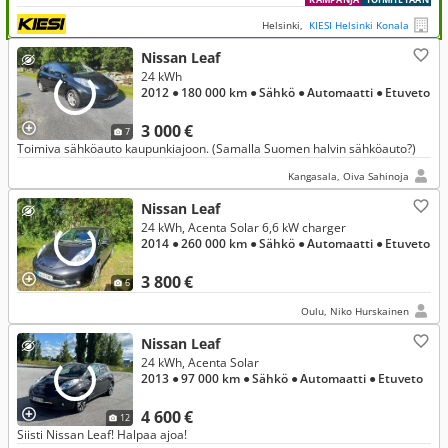
adaptiivinen vakionopeudensäädin, lämmitettävä ohjauspyörä yms!
Helsinki,
KIESI Helsinki Konala
Nissan Leaf
24 kWh
2012
● 180 000 km
● Sähkö
● Automaatti
● Etuveto
3 000 €
7
Toimiva sähköauto kaupunkiajoon. (Samalla Suomen halvin sähköauto?)
Kangasala, Oiva Sahinoja
Nissan Leaf
24 kWh, Acenta Solar 6,6 kW charger
2014
● 260 000 km
● Sähkö
● Automaatti
● Etuveto
3 800 €
6
Oulu, Niko Hurskainen
Nissan Leaf
24 kWh, Acenta Solar
2013
● 97 000 km
● Sähkö
● Automaatti
● Etuveto
4 600 €
12
Siisti Nissan Leaf! Halpaa ajoa!