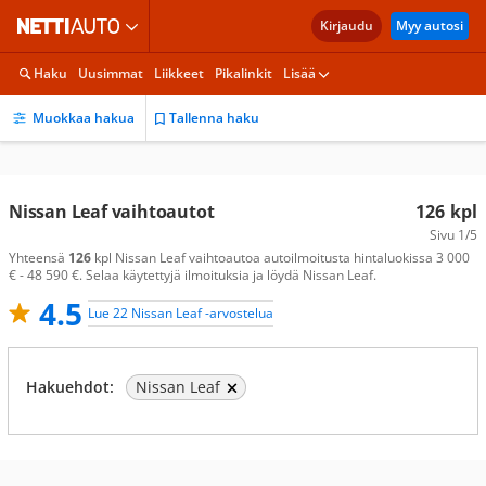
Kirjaudu
Myy autosi
Haku
Uusimmat
Liikkeet
Pikalinkit
Lisää
Muokkaa hakua
Tallenna haku
Nissan Leaf vaihtoautot
126
kpl
Sivu
1/5
Yhteensä
126
kpl Nissan Leaf vaihtoautoa autoilmoitusta hintaluokissa 3 000
€ - 48 590 €. Selaa käytettyjä ilmoituksia ja löydä Nissan Leaf.
4.5
Lue 22 Nissan Leaf -arvostelua
Hakuehdot:
Nissan Leaf