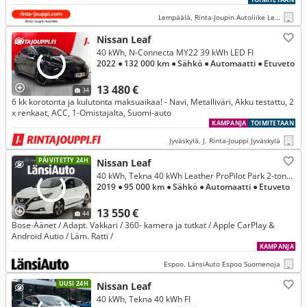
Ratinlämmitin * Apple CarPlay & Android Auto *
Lempäälä, Rinta-Joupin Autoliike Lempäälä
Nissan Leaf
40 kWh, N-Connecta MY22 39 kWh LED FI
2022
● 132 000 km
● Sähkö
● Automaatti
● Etuveto
13 480 €
34
6 kk korotonta ja kulutonta maksuaikaa! - Navi, Metalliväri, Akku testattu, 2
x renkaat, ACC, 1-Omistajalta, Suomi-auto
KAMPANJA
TOIMITETAAN
Jyväskylä, J. Rinta-Jouppi Jyväskylä
PÄIVITETTY 24H
Nissan Leaf
40 kWh, Tekna 40 kWh Leather ProPilot Park 2-tone FI
2019
● 95 000 km
● Sähkö
● Automaatti
● Etuveto
13 550 €
44
Bose-Äänet / Adapt. Vakkari / 360- kamera ja tutkat / Apple CarPlay &
Android Autio / Läm. Ratti /
KAMPANJA
Espoo, LänsiAuto Espoo Suomenoja
UUSI 24H
Nissan Leaf
40 kWh, Tekna 40 kWh FI