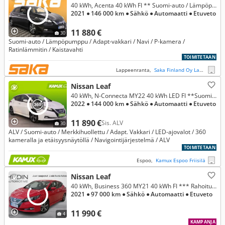
40 kWh, Acenta 40 kWh FI ** Suomi-auto / Lämpöpumppu / Adapt-vakkari / Navi / P-kamera / Ratinlämmitin / Kaistavahti **
2021
● 146 000 km
● Sähkö
● Automaatti
● Etuveto
11 880 €
30
Suomi-auto / Lämpöpumppu / Adapt-vakkari / Navi / P-kamera /
Ratinlämmitin / Kaistavahti
TOIMITETAAN
Lappeenranta,
Saka Finland Oy Lappeenranta
Nissan Leaf
40 kWh, N-Connecta MY22 40 kWh LED FI **Suomi-auto - ACC - Merkkihuollettu - Täysvarusteltu**
2022
● 144 000 km
● Sähkö
● Automaatti
● Etuveto
11 890 €
Sis. ALV
30
ALV / Suomi-auto / Merkkihuollettu / Adapt. Vakkari / LED-ajovalot / 360
kameralla ja etäisyysnäytöllä / Navigointijärjestelmä / ALV
TOIMITETAAN
Espoo,
Kamux Espoo Friisilä
Nissan Leaf
40 kWh, Business 360 MY21 40 kWh FI *** Rahoitustarjous 3.99% (+kulut)
2021
● 97 000 km
● Sähkö
● Automaatti
● Etuveto
11 990 €
4
KAMPANJA