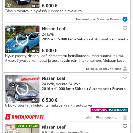
6 000 €
20
Täysin toimiva ja hyvässä kunnossa oleva auto.
Hämeenlinna, Mansour Bazouni
Nissan Leaf
24 kWh
2015
● 115 000 km
● Sähkö
● Automaatti
● Etuveto
6 000 €
12
Hyvin pidetty Nissan Leaf. Katsastettu heinäkuussa ilman huomautuksia.
Akusto hyvässä kunnossa ja auto täysin toimintakuntoinen. Mukaan kesä-
ja kitkarenkaat. Puh: 0451546777
Kokkola, Rodney Wiklund
Nissan Leaf
24 kWh, Acenta 24 kWh
2016
● 41 000 km
● Sähkö
● Automaatti
● Etuveto
6 530 €
22
6 kk korotonta ja kulutonta maksuaikaa! - J. autoturva
KAMPANJA
TOIMITETAAN
Lahti, J. Rinta-Jouppi Lahti
PÄIVITETTY 24H
Nissan Leaf
6,6 kW charger Acenta Solar