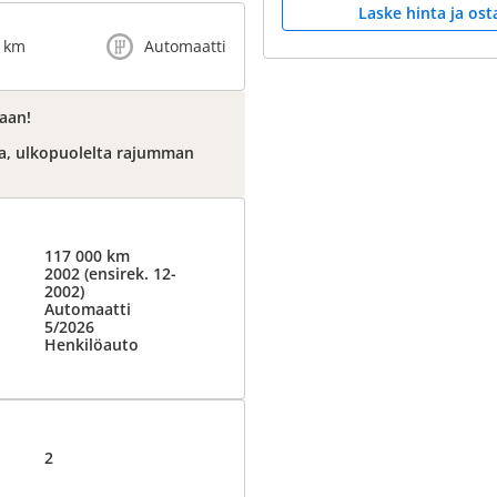
Laske hinta ja ost
 km
Automaatti
taan!
aa, ulkopuolelta rajumman
117 000 km
2002 (ensirek. 12-
2002)
Automaatti
5/2026
Henkilöauto
2