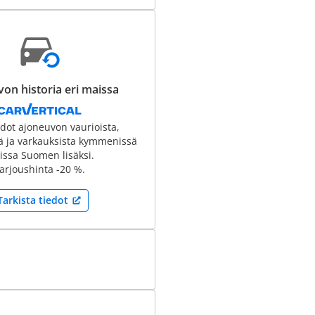
on historia eri maissa
edot ajoneuvon vaurioista,
tä ja varkauksista kymmenissä
ssa Suomen lisäksi.
arjoushinta -20 %.
Tarkista tiedot