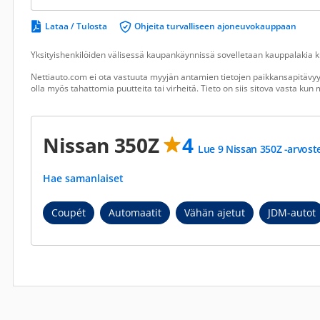
Lataa / Tulosta
Ohjeita turvalliseen ajoneuvokauppaan
Yksityishenkilöiden välisessä kaupankäynnissä sovelletaan kauppalakia ku
Nettiauto.com ei ota vastuuta myyjän antamien tietojen paikkansapitävyyd
olla myös tahattomia puutteita tai virheitä. Tieto on siis sitova vasta ku
Nissan 350Z
4
Lue 9 Nissan 350Z -arvost
Hae samanlaiset
Coupét
Automaatit
Vähän ajetut
JDM-autot