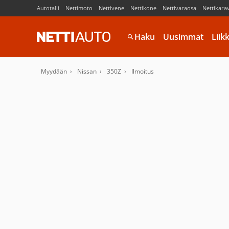
Autotalli
Nettimoto
Nettivene
Nettikone
Nettivaraosa
Nettikara
Haku
Uusimmat
Liik
Myydään
Nissan
350Z
Ilmoitus