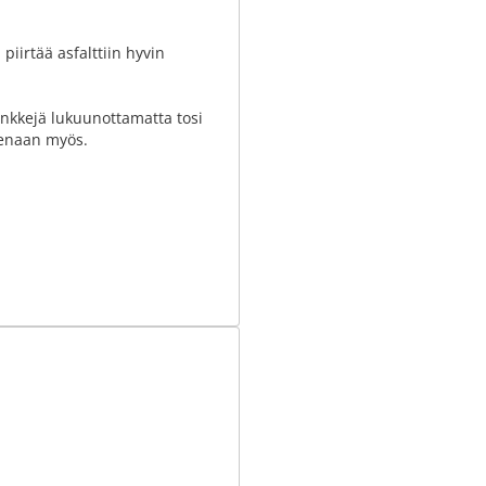
piirtää asfalttiin hyvin
enkkejä lukuunottamatta tosi
isenaan myös.