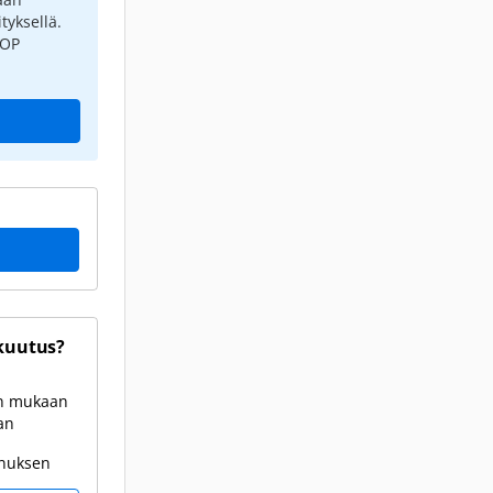
tyksellä.
 OP
kuutus?
en mukaan
an
onuksen