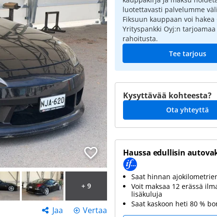
luotettavasti palvelumme väli
Fiksuun kauppaan voi hakea
Yrityspankki Oyj:n tarjoamaa
rahoitusta.
Tee tarjous
Kysyttävää kohteesta?
Ota yhteyttä
Haussa edullisin autova
Saat hinnan ajokilometri
+ 9
Voit maksaa 12 erässä ilm
lisäkuluja
Saat kaskoon heti 80 % b
Jaa
Vertaa