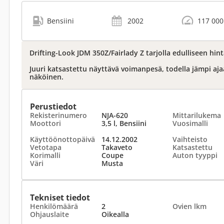
Bensiini
2002
117 000
Drifting-Look JDM 350Z/Fairlady Z tarjolla edulliseen hin
Juuri katsastettu näyttävä voimanpesä, todella jämpi aj
näköinen.
Perustiedot
Rekisterinumero
NJA-620
Mittarilukema
Moottori
3,5 l, Bensiini
Vuosimalli
Käyttöönottopäivä
14.12.2002
Vaihteisto
Vetotapa
Takaveto
Katsastettu
Korimalli
Coupe
Auton tyyppi
Väri
Musta
Tekniset tiedot
Henkilömäärä
2
Ovien lkm
Ohjauslaite
Oikealla