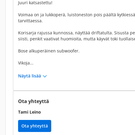
Juuri katsastettu!
Voimaa on ja lukkoperä, luistoneston pois päältä kytkiessä 
tarvittaessa.
Korisarja rajussa kunnossa, näyttää driftatulta. Sisusta p
siisti, penkit vaativat huomioita, mutta käyvät toki tuolla
Bose alkuperäinen subwoofer.
Vikoja...
Näytä lisää
Ota yhteyttä
Tami Leino
Ota yhteyttä