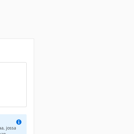
a, jossa
aan