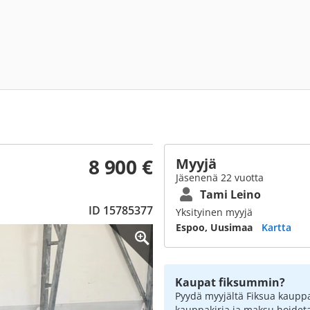
8 900 €
Myyjä
Jäsenenä 22 vuotta
Tami Leino
ID 15785377
Yksityinen myyjä
Espoo, Uusimaa
Kartta
Kaupat fiksummin?
Pyydä myyjältä Fiksua kauppa
kauppakirja ja maksu hoidet