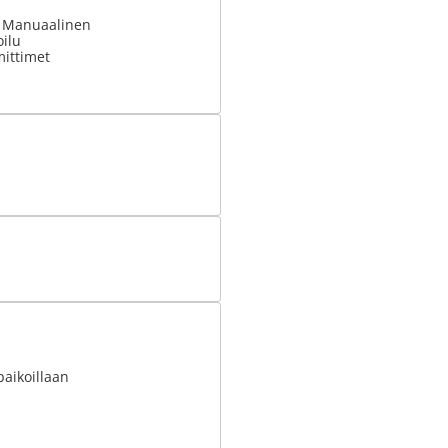
: Manuaalinen
ilu
ittimet
paikoillaan