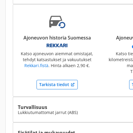
Ajoneuvon historia Suomessa
Ajoneuv
Katso ajoneuvon aiemmat omistajat,
Katso ti
tehdyt katsastukset ja vakuutukset
kilometreis
Rekkari.fistä
. Hinta alkaen 2,90 €.
mai
T
Tarkista tiedot
Turvallisuus
Lukkiutumattomat jarrut (ABS)
Sisätilat ja mukavuudet