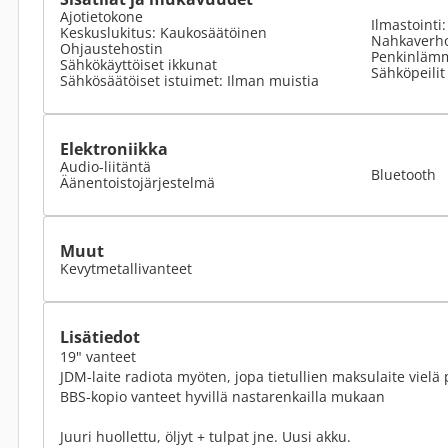
Ajotietokone
Ilmastointi
Keskuslukitus: Kaukosäätöinen
Nahkaverho
Ohjaustehostin
Penkinlämm
Sähkökäyttöiset ikkunat
Sähköpeilit
Sähkösäätöiset istuimet: Ilman muistia
Elektroniikka
Audio-liitäntä
Bluetooth
Äänentoistojärjestelmä
Muut
Kevytmetallivanteet
Lisätiedot
19" vanteet
JDM-laite radiota myöten, jopa tietullien maksulaite vielä 
BBS-kopio vanteet hyvillä nastarenkailla mukaan
Juuri huollettu, öljyt + tulpat jne. Uusi akku.