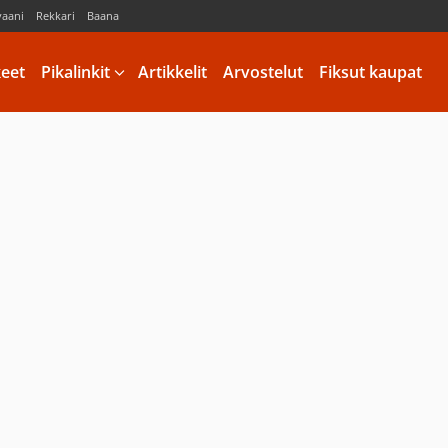
vaani
Rekkari
Baana
keet
Pikalinkit
Artikkelit
Arvostelut
Fiksut kaupat