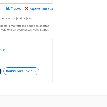
Tilastot
Raportoi ilmoitus
luttajansuojalain sijaan.
estä. Ilmoitetuissa tiedoissa saattaa
n myyjä on sen pyynnöstäsi vahvistanut.
elua