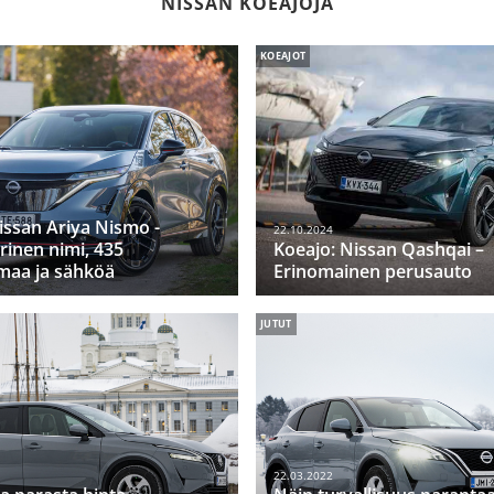
NISSAN KOEAJOJA
KOEAJOT
issan Ariya Nismo -
22.10.2024
inen nimi, 435
Koeajo: Nissan Qashqai –
maa ja sähköä
Erinomainen perusauto
JUTUT
22.03.2022