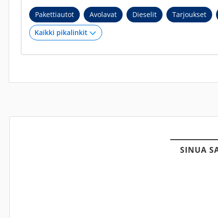
Pakettiautot
Avolavat
Dieselit
Tarjoukset
SINUA S