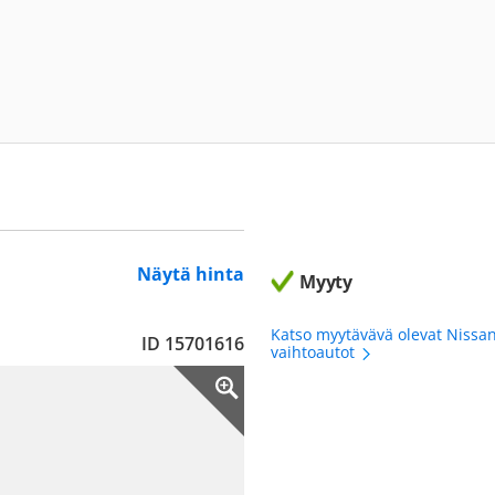
Näytä hinta
Myyty
Katso myytävävä olevat Nissa
ID 15701616
vaihtoautot