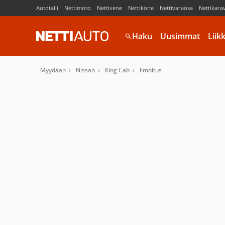
Autotalli
Nettimoto
Nettivene
Nettikone
Nettivaraosa
Nettikara
Haku
Uusimmat
Liik
Myydään
Nissan
King Cab
Ilmoitus