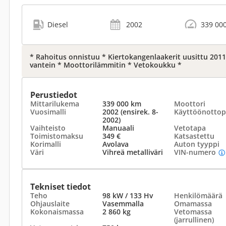
Diesel
2002
339 00
* Rahoitus onnistuu * Kiertokangenlaakerit uusittu 201
vantein * Moottorilämmitin * Vetokoukku *
Perustiedot
Mittarilukema
339 000 km
Moottori
Vuosimalli
2002 (ensirek. 8-
Käyttöönottop
2002)
Vaihteisto
Manuaali
Vetotapa
Toimistomaksu
349 €
Katsastettu
Korimalli
Avolava
Auton tyyppi
Väri
Vihreä metalliväri
VIN-numero
Tekniset tiedot
Teho
98 kW / 133 Hv
Henkilömäärä
Ohjauslaite
Vasemmalla
Omamassa
Kokonaismassa
2 860 kg
Vetomassa
(jarrullinen)