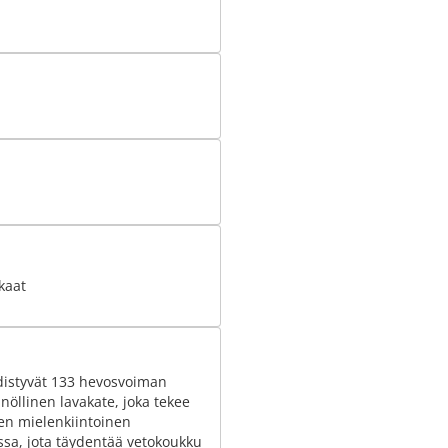
kaat
hdistyvät 133 hevosvoiman
nnöllinen lavakate, joka tekee
sen mielenkiintoinen
ssa, jota täydentää vetokoukku