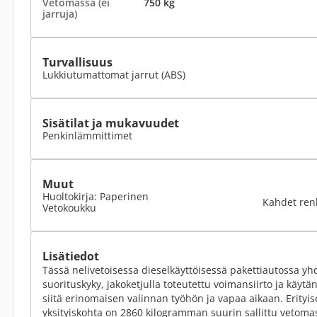
Vetomassa (ei
750 kg
jarruja)
Turvallisuus
Lukkiutumattomat jarrut (ABS)
Sisätilat ja mukavuudet
Penkinlämmittimet
Muut
Huoltokirja: Paperinen
Kahdet ren
Vetokoukku
Lisätiedot
Tässä nelivetoisessa dieselkäyttöisessä pakettiautossa y
suorituskyky, jakoketjulla toteutettu voimansiirto ja käytä
siitä erinomaisen valinnan työhön ja vapaa aikaan. Erityi
yksityiskohta on 2860 kilogramman suurin sallittu vetoma