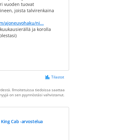
ri vuoden tuovat
neen, joista talvirenkaina
om/ajoneuvohaku/ni...
 kuukausierällä ja korolla
lestasi)
Tilastot
estä. Ilmoitetuissa tiedoissa saattaa
n myyjä on sen pyynnöstäsi vahvistanut.
 King Cab -arvostelua