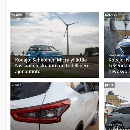
KOEAJOT
KOEAJOT
02.10.2025
06.08.2025
Koeajo: Sähköinen Micra yllättää –
Koeajo: N
Nissanin pikkuauto on todellinen
Legendaar
ajonautinto
hevosvoi
VINKIT
JUTUT
29.03.2022