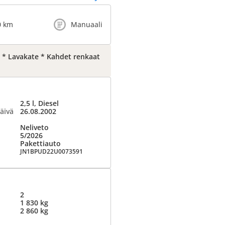
0 km
Manuaali
1 * Lavakate * Kahdet renkaat
2,5 l, Diesel
äivä
26.08.2002
Neliveto
5/2026
Pakettiauto
JN1BPUD22U0073591
2
1 830 kg
2 860 kg