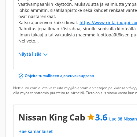
vaativampaankin käyttöön. Mukavuutta ja valmiutta ympä
lohkolämmitin, sisätilanpistoke sekä kahdet renkaat vantei
ovat nastarenkaat.
Katso ajoneuvon kaikki kuvat:
https://www.rinta-jouppi.c
Rahoitus jopa ilman käsirahaa, sinulle sopivalla kiinteällä
ilman takaajia tai vakuuksia (haemme luottopäätöksen puo
Neliveto...
Näytä lisää
Ohjeita turvalliseen ajoneuvokauppaan
Nettiauto.com ei ota vastuuta myyjän antamien tietojen paikkansapitävyyd
olla myös tahattomia puutteita tai virheitä. Tieto on siis sitova vasta ku
Nissan King Cab
3.6
Lue 98 Nissan
Hae samanlaiset