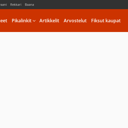
vaani
Rekkari
Baana
keet
Pikalinkit
Artikkelit
Arvostelut
Fiksut kaupat