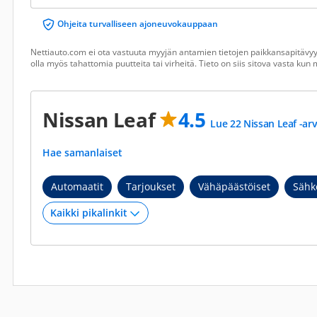
Ohjeita turvalliseen ajoneuvokauppaan
Nettiauto.com ei ota vastuuta myyjän antamien tietojen paikkansapitävyyd
olla myös tahattomia puutteita tai virheitä. Tieto on siis sitova vasta ku
Nissan Leaf
4.5
Lue 22 Nissan Leaf -ar
Hae samanlaiset
Automaatit
Tarjoukset
Vähäpäästöiset
Sähk