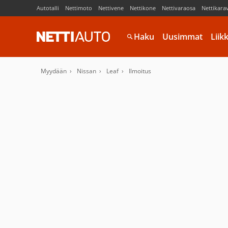
Autotalli
Nettimoto
Nettivene
Nettikone
Nettivaraosa
Nettikara
Haku
Uusimmat
Liik
Myydään
Nissan
Leaf
Ilmoitus