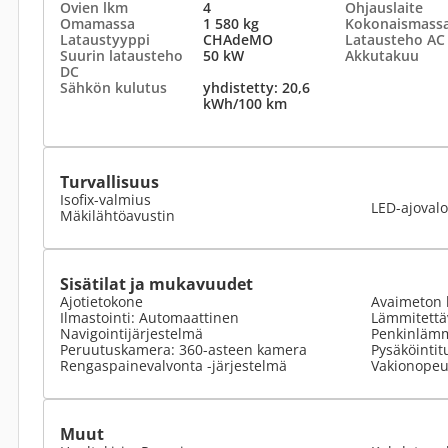
Ovien lkm
4
Ohjauslaite
Omamassa
1 580 kg
Kokonaismass
Lataustyyppi
CHAdeMO
Latausteho AC
Suurin latausteho
50 kW
Akkutakuu
DC
Sähkön kulutus
yhdistetty: 20,6
kWh/100 km
Turvallisuus
Isofix-valmius
LED-ajovalo
Mäkilähtöavustin
Sisätilat ja mukavuudet
Ajotietokone
Avaimeton 
Ilmastointi: Automaattinen
Lämmitettä
Navigointijärjestelmä
Penkinlämm
Peruutuskamera: 360-asteen kamera
Pysäköintit
Rengaspainevalvonta -järjestelmä
Vakionope
Muut