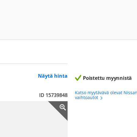
Näytä hinta
Poistettu myynnistä
Katso myytävävä olevat Nissan
ID 15739848
vaihtoautot