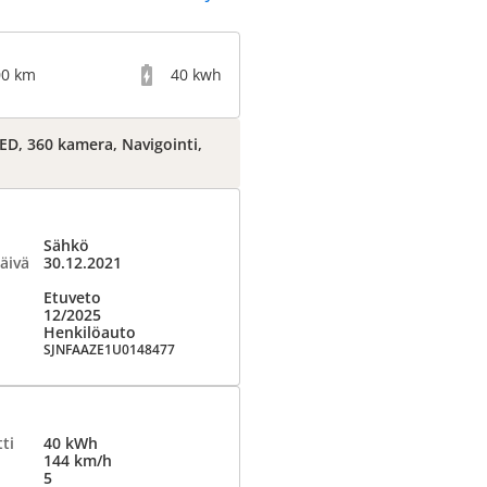
00 km
40 kwh
ED, 360 kamera, Navigointi,
Sähkö
äivä
30.12.2021
Etuveto
12/2025
Henkilöauto
SJNFAAZE1U0148477
ti
40 kWh
144 km/h
5