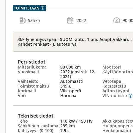
TOIMITETAAN
Sähkö
2022
90 0
3kk lyhennysvapaa - SUOMI-auto, 1.om, Adapt.Vakkari, L
Kahdet renkaat - J. autoturva
Perustiedot
Mittarilukema
90 000 km
Moottori
Vuosimalli
2022 (ensirek. 12-
Käyttöönottop
2021)
Vaihteisto
Automaatti
Vetotapa
Toimistomaksu
349 €
Katsastettu
Korimalli
Viistoperä
Auton tyyppi
Väri
Harmaa
VIN-numero
Tekniset tiedot
Teho
110 kW / 150 Hv
Akku­kapasiteet
Sähköinen kantama
285 km
Huippunopeus
Kiihtyvyys (0-100)
7,9 s
Henkilömäärä