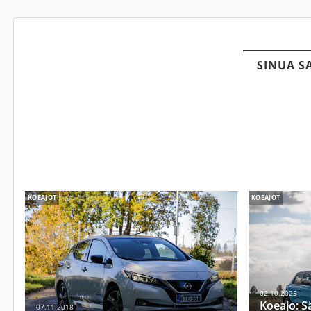
SINUA S
KOEAJOT
KOEAJOT
02.10.2025
Koeajo: S
07.11.2018