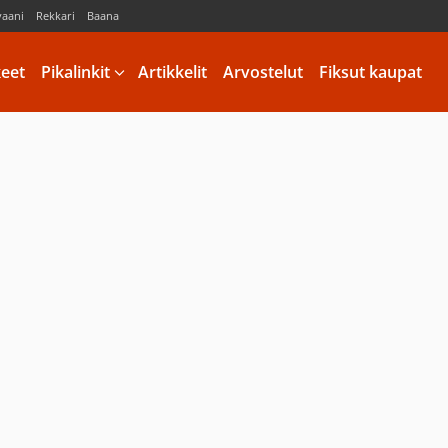
vaani
Rekkari
Baana
keet
Pikalinkit
Artikkelit
Arvostelut
Fiksut kaupat