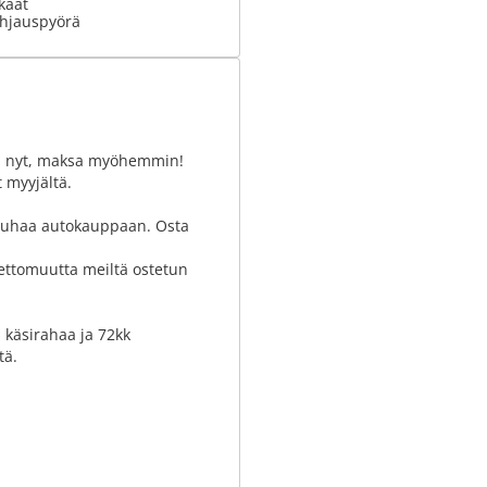
kaat
hjauspyörä
sta nyt, maksa myöhemmin!
 myyjältä.
nrauhaa autokauppaan. Osta
lettomuutta meiltä ostetun
n käsirahaa ja 72kk
tä.