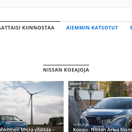
AATTAISI KIINNOSTAA
AIEMMIN KATSOTUT
NISSAN KOEAJOJA
KOEAJOT
06.08.2025
ähköinen Micra yllättää –
Koeajo: Nissan Ariya Nism