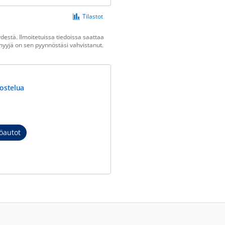
Tilastot
estä. Ilmoitetuissa tiedoissa saattaa
n myyjä on sen pyynnöstäsi vahvistanut.
vostelua
öautot