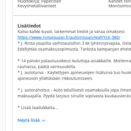
Huoltokirja: Paperinen
Kahdet ren
Kevytmetallivanteet
Monitoimio
Lisätiedot
Katso kaikki kuvat, tarkemmat tiedot ja varaa omaksesi:
https://www.rintajouppi.fi/auto/nissan/leaf/YLK-380/
* J. Rinta-Joupilta vaihtoautoihin 3 kk lyhennysvapaa. O
Edellyttää osamaksusopimusta. Tarkista kampanjan ehdot
* 14 päivän palautusoikeus kuluttaja-asiakkaille. Miele
rauhassa, päätä varmuudella.
* J. autoturva - Käytettyjen ajoneuvojen lisäturva tuo huo
ajoneuvon yllättävään rikkoutumiseen.
* J. autorahoitus - Auto edullisesti osamaksulla jopa ilma
maksuajalla. Pyydä tarjous sinulle sopivasta kuukausieräs
* Lisää laadukkaita...
Näytä lisää