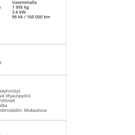
Vasemmalla
a
1 995 kg
3.6 kW
96 kk / 160 000 km
t
käynnistys
vä ohjauspyörä
ittimet
utka
udensäädin: Mukautuva