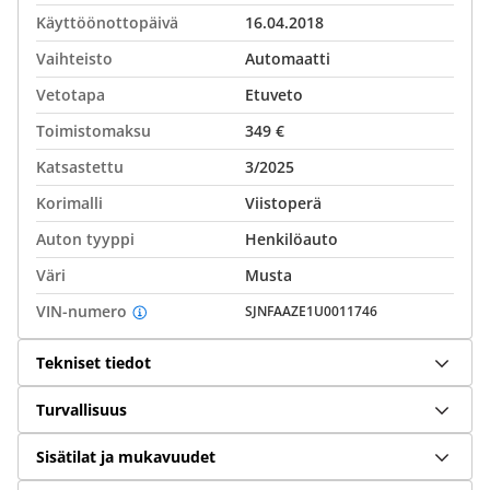
Käyttöönottopäivä
16.04.2018
Vaihteisto
Automaatti
Vetotapa
Etuveto
Toimistomaksu
349 €
Katsastettu
3/2025
Korimalli
Viistoperä
Auton tyyppi
Henkilöauto
Väri
Musta
VIN-numero
SJNFAAZE1U0011746
Tekniset tiedot
Turvallisuus
Sisätilat ja mukavuudet