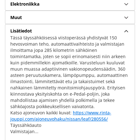
Elektroniikka
Muut
Lisätiedot
Tässä täyssähköisessä viistoperässä yhdistyvät 150
hevosvoiman teho, automaattivaihteisto ja valmistajan
ilmoittama jopa 285 kilometrin sähköinen
toimintamatka, joten se sopii erinomaisesti niin arkeen
kuin pidemmillekin ajomatkoille. Varusteluun kuuluvat
muun muassa adaptiivinen vakionopeudensäädin, 360
asteen peruutuskamera, lämpöpumppu, automaattinen
ilmastointi, lämmitettävät etu ja takaistuimet sekä
nahkainen lämmitetty monitoimiohjauspyörä. Erityisen
kiinnostava yksityiskohta on e-Pedal-poljin, joka
mahdollistaa ajamisen yhdellä polkimella ja tekee
sähköajosta poikkeuksellisen vaivatonta.
Katso ajoneuvon kaikki kuvat:
https://www.rinta-
jouppi.com/ajoneuvohaku/nissan/leaf/280556/
Täyssähköauto
Valmistajan...