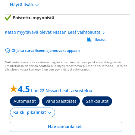
Näytä lisää
Poistettu myynnistä
Katso myytävävä olevat Nissan Leaf vaihtoautot
Tilastot
Ohjeita turvalliseen ajoneuvokauppaan
Nettiauto.com ei ota vastuuta myyjän antamien tietojen paikkansapitävyydestä.
Ilmoitetuissa tiedoissa saattaa olla myös tahattomia puutteita tai virheitä. Tieto on
siis sitova vasta kun myyjä on sen pyynnöstäsi vahvistanut.
4.5
Lue 22 Nissan Leaf -arvostelua
Automaatit
Vähäpäästöiset
Sähköautot
Hae samanlaiset