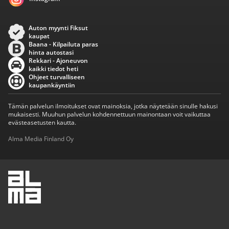
Auton myynti Fiksut
kaupat
Baana - Kilpailuta paras
hinta autostasi
Rekkari - Ajoneuvon
kaikki tiedot heti
Ohjeet turvalliseen
kaupankäyntiin
Tämän palvelun ilmoitukset ovat mainoksia, jotka näytetään sinulle hakusi
mukaisesti. Muuhun palvelun kohdennettuun mainontaan voit vaikuttaa
evästeasetusten kautta.
Alma Media Finland Oy