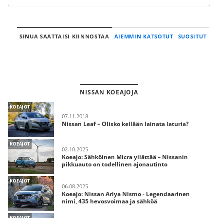
SINUA SAATTAISI KIINNOSTAA
AIEMMIN KATSOTUT
SUOSITUT
NISSAN KOEAJOJA
KOEAJOT
07.11.2018
Nissan Leaf – Olisko kellään lainata laturia?
KOEAJOT
02.10.2025
Koeajo: Sähköinen Micra yllättää – Nissanin
pikkuauto on todellinen ajonautinto
KOEAJOT
06.08.2025
Koeajo: Nissan Ariya Nismo - Legendaarinen
nimi, 435 hevosvoimaa ja sähköä
KOEAJOT