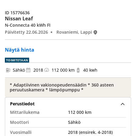
ID 15776636
Nissan Leaf
N-Connecta 40 kWh FI
Päivitetty 22.06.2026
Rovaniemi, Lappi
Näytä hinta
TOIMITETAAN
Sähkö
2018
112 000 km
40 kwh
* Adaptiivinen vakionopeudensäädin * 360 asteen
peruutuskamera * lämpöpumppu *
Perustiedot
Mittarilukema
112 000 km
Moottori
Sähkö
Vuosimalli
2018 (ensirek. 4-2018)