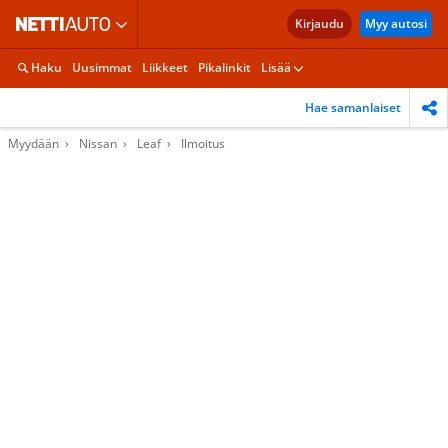
Kirjaudu
Myy autosi
Haku
Uusimmat
Liikkeet
Pikalinkit
Lisää
Hae samanlaiset
Myydään
Nissan
Leaf
Ilmoitus