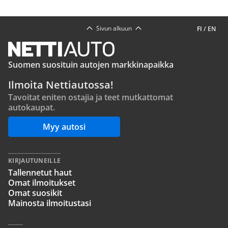
Sivun alkuun
FI
/
EN
Suomen suosituin autojen markkinapaikka
Ilmoita Nettiautossa!
Tavoitat eniten ostajia ja teet mutkattomat
autokaupat.
Myy autosi
KIRJAUTUNEILLE
Tallennetut haut
Omat ilmoitukset
Omat suosikit
Mainosta ilmoitustasi