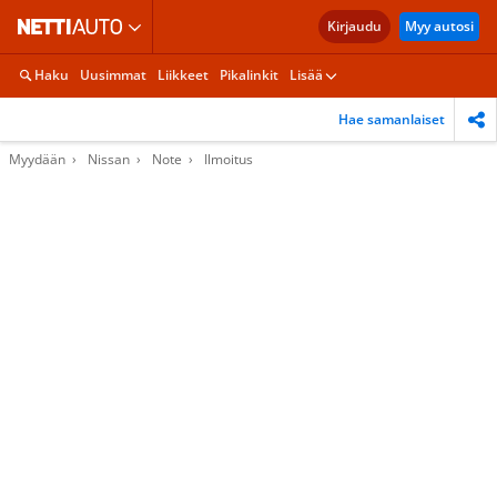
Kirjaudu
Myy autosi
Haku
Uusimmat
Liikkeet
Pikalinkit
Lisää
Hae samanlaiset
Myydään
Nissan
Note
Ilmoitus