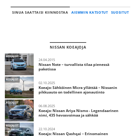
SINUA SAATTAISI KIINNOSTAA
AIEMMIN KATSOTUT
SUOSITUT
NISSAN KOEAJOJA
KOEAJOT
24.04.2015
Nissan Note – turvallista tilaa pienessä
paketissa
KOEAJOT
02.10.2025
Koeajo: Sähköinen Micra yllättää – Nissanin
pikkuauto on todellinen ajonautinto
KOEAJOT
06.08.2025
Koeajo: Nissan Ariya Nismo - Legendaarinen
nimi, 435 hevosvoimaa ja sähköä
KOEAJOT
22.10.2024
Koeajo: Nissan Qashqai – Erinomainen