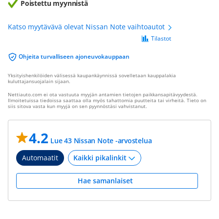
Poistettu myynnistä
Katso myytävävä olevat Nissan Note vaihtoautot
Tilastot
Ohjeita turvalliseen ajoneuvokauppaan
Yksityishenkilöiden välisessä kaupankäynnissä sovelletaan kauppalakia
kuluttajansuojalain sijaan.
Nettiauto.com ei ota vastuuta myyjän antamien tietojen paikkansapitävyydestä.
Ilmoitetuissa tiedoissa saattaa olla myös tahattomia puutteita tai virheitä. Tieto on
siis sitova vasta kun myyjä on sen pyynnöstäsi vahvistanut.
4.2
Lue 43 Nissan Note -arvostelua
Automaatit
Hae samanlaiset