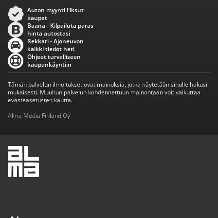
Auton myynti Fiksut
kaupat
Baana - Kilpailuta paras
hinta autostasi
Rekkari - Ajoneuvon
kaikki tiedot heti
Ohjeet turvalliseen
kaupankäyntiin
Tämän palvelun ilmoitukset ovat mainoksia, jotka näytetään sinulle hakusi
mukaisesti. Muuhun palvelun kohdennettuun mainontaan voit vaikuttaa
evästeasetusten kautta.
Alma Media Finland Oy