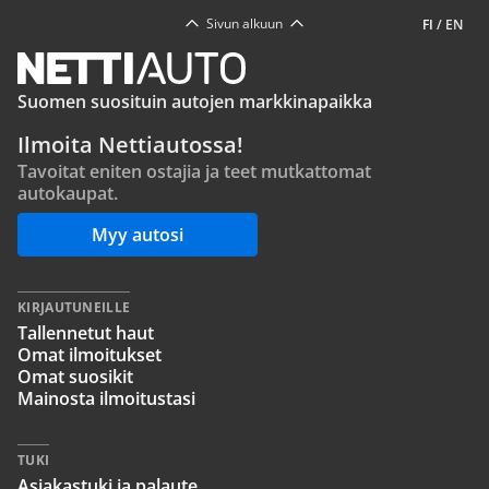
Sivun alkuun
FI
/
EN
Suomen suosituin autojen markkinapaikka
Ilmoita Nettiautossa!
Tavoitat eniten ostajia ja teet mutkattomat
autokaupat.
Myy autosi
KIRJAUTUNEILLE
Tallennetut haut
Omat ilmoitukset
Omat suosikit
Mainosta ilmoitustasi
TUKI
Asiakastuki ja palaute