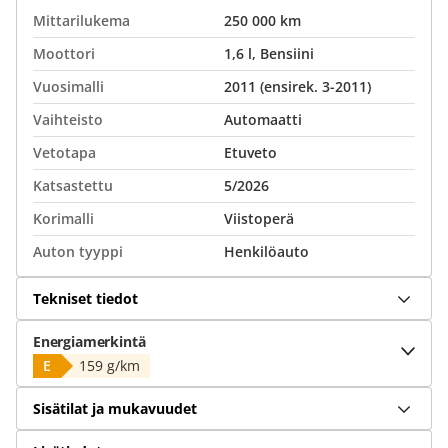
Mittarilukema
250 000 km
Moottori
1,6 l, Bensiini
Vuosimalli
2011 (ensirek. 3-2011)
Vaihteisto
Automaatti
Vetotapa
Etuveto
Katsastettu
5/2026
Korimalli
Viistoperä
Auton tyyppi
Henkilöauto
Tekniset tiedot
Energiamerkintä
E
159 g/km
Sisätilat ja mukavuudet