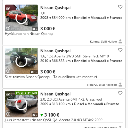
Nissan Qashqai
1,6
2008
● 334 000 km
● Bensiini
● Manuaali
● Etuveto
3 000 €
6
Hyväkuntoinen Nissan Qashqai
Kuhmo, Soili Hulkko
Nissan Qashqai
1,6, 1,6L Acenta 2WD 5MT Style Pack MY10
2010
● 366 833 km
● Bensiini
● Manuaali
● Etuveto
3 000 €
15
Siisti toimiva Nissan Qashqai - Taloudellinen katumaasturi
Ylöjärvi, Bilal Rockson
PÄIVITETTY 72H
Nissan Qashqai
2,0, 2,0 dCi Acenta 6MT 4x2, Glass roof
2009
● 313 100 km
● Diesel
● Manuaali
● Etuveto
3 100 €
7
Juuri katsastettu Nissan QASHQAI Acenta 2.0 dCi MT4x2 2009
Maalahti, Jeanette West