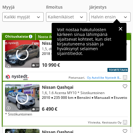
Myyjä
Ilmoitus
Järjestys
Kaikki myyjät
Voit nostaa hakutulosten
kärkeen sinua lähimpänä
Ohituskaista
Nosta ilmoituksesi tähän?
sijaitsevat kohteet, kun olet
Nissan Qashqai
kirjautuneena sisään ja
hyväksynyt selaimen
1,5, dCi 110 N-Connecta 2WD 6M/T 18"
sijaintitiedot.
2018
● 141 326 km
● Diesel
● Manuaali
● Etuveto
10 990 €
34
TOIMITETAAN
Pietarsaari,
Oy Autoliike Nystedt Bilaffär Ab
Nissan Qashqai
1,6, 1.6 Acenta MY10 * Siistikuntoinen
2010
● 235 000 km
● Bensiini
● Manuaali
● Etuveto
6 490 €
24
* Siistikuntoinen
Ylivieska, Kestoauto Oy
Nissan Qashqai