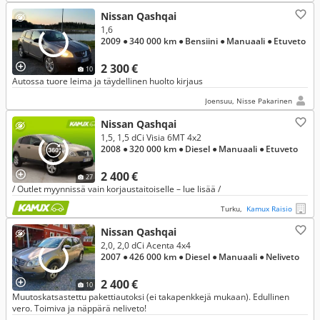
Nissan Qashqai
1,6
2009
● 340 000 km
● Bensiini
● Manuaali
● Etuveto
2 300 €
10
Autossa tuore leima ja täydellinen huolto kirjaus
Joensuu, Nisse Pakarinen
Nissan Qashqai
1,5, 1,5 dCi Visia 6MT 4x2
2008
● 320 000 km
● Diesel
● Manuaali
● Etuveto
2 400 €
27
/ Outlet myynnissä vain korjaustaitoiselle – lue lisää /
Turku,
Kamux Raisio
Nissan Qashqai
2,0, 2,0 dCi Acenta 4x4
2007
● 426 000 km
● Diesel
● Manuaali
● Neliveto
2 400 €
10
Muutoskatsastettu pakettiautoksi (ei takapenkkejä mukaan). Edullinen
vero. Toimiva ja näppärä neliveto!