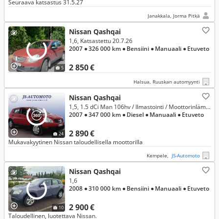
Seuraava katsastus 31.5.27
Janakkala, Jorma Pitkä
Nissan Qashqai
1,6, Katsastettu 20.7.26
2007
● 326 000 km
● Bensiini
● Manuaali
● Etuveto
2 850 €
5
Halsua, Ruuskan automyynti
Nissan Qashqai
1,5, 1.5 dCi Man 106hv / Ilmastointi / Moottorinlämmitin + Sp / Vetokoukku / Penkinlämmitys / Vaihto ja Rahoitus
2007
● 347 000 km
● Diesel
● Manuaali
● Etuveto
2 890 €
24
Mukavakyytinen Nissan taloudellisella moottorilla
Kempele,
JS-Automoto
Nissan Qashqai
1,6
2008
● 310 000 km
● Bensiini
● Manuaali
● Etuveto
2 900 €
10
Taloudellinen, luotettava Nissan.