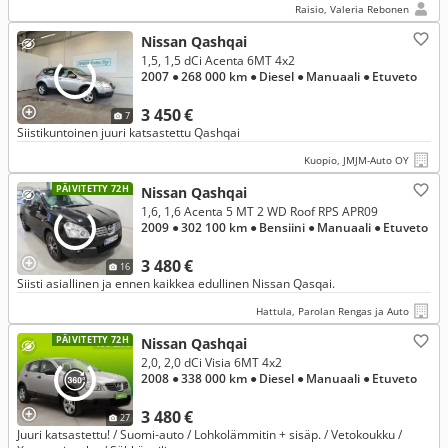
Raisio, Valeria Rebonen
Nissan Qashqai
1,5, 1,5 dCi Acenta 6MT 4x2
2007
● 268 000 km
● Diesel
● Manuaali
● Etuveto
3 450 €
7
Siistikuntoinen juuri katsastettu Qashqai
Kuopio, JMJM-Auto OY
PÄIVITETTY 72H
Nissan Qashqai
1,6, 1,6 Acenta 5 MT 2 WD Roof RPS APR09
2009
● 302 100 km
● Bensiini
● Manuaali
● Etuveto
3 480 €
16
Siisti asiallinen ja ennen kaikkea edullinen Nissan Qasqai.
Hattula, Parolan Rengas ja Auto
PÄIVITETTY 72H
Nissan Qashqai
2,0, 2,0 dCi Visia 6MT 4x2
2008
● 338 000 km
● Diesel
● Manuaali
● Etuveto
3 480 €
27
Juuri katsastettu! / Suomi-auto / Lohkolämmitin + sisäp. / Vetokoukku /