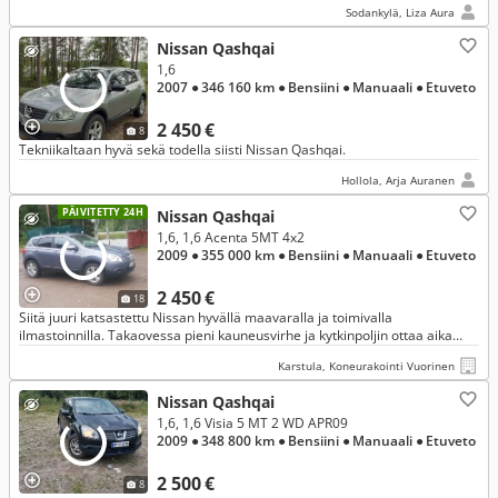
Sodankylä, Liza Aura
Nissan Qashqai
1,6
2007
● 346 160 km
● Bensiini
● Manuaali
● Etuveto
2 450 €
8
Tekniikaltaan hyvä sekä todella siisti Nissan Qashqai.
Hollola, Arja Auranen
PÄIVITETTY 24H
Nissan Qashqai
1,6, 1,6 Acenta 5MT 4x2
2009
● 355 000 km
● Bensiini
● Manuaali
● Etuveto
2 450 €
18
Siitä juuri katsastettu Nissan hyvällä maavaralla ja toimivalla
ilmastoinnilla. Takaovessa pieni kauneusvirhe ja kytkinpoljin ottaa aika
ylhäältä, niinkuin aika monessa näissä.
Karstula, Koneurakointi Vuorinen
Nissan Qashqai
1,6, 1,6 Visia 5 MT 2 WD APR09
2009
● 348 800 km
● Bensiini
● Manuaali
● Etuveto
2 500 €
8