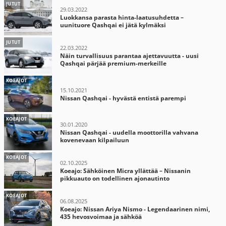
JUTUT
29.03.2022
Luokkansa parasta hinta-laatusuhdetta –
uunituore Qashqai ei jätä kylmäksi
JUTUT
22.03.2022
Näin turvallisuus parantaa ajettavuutta - uusi
Qashqai pärjää premium-merkeille
KOEAJOT
15.10.2021
Nissan Qashqai - hyvästä entistä parempi
KOEAJOT
30.01.2020
Nissan Qashqai - uudella moottorilla vahvana
kovenevaan kilpailuun
KOEAJOT
02.10.2025
Koeajo: Sähköinen Micra yllättää – Nissanin
pikkuauto on todellinen ajonautinto
KOEAJOT
06.08.2025
Koeajo: Nissan Ariya Nismo - Legendaarinen nimi,
435 hevosvoimaa ja sähköä