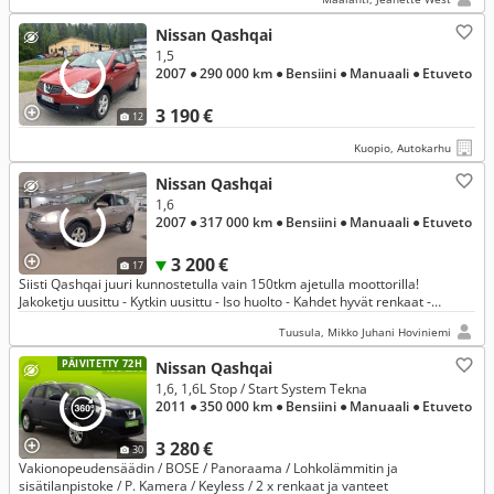
Nissan Qashqai
1,5
2007
● 290 000 km
● Bensiini
● Manuaali
● Etuveto
3 190 €
12
Kuopio, Autokarhu
Nissan Qashqai
1,6
2007
● 317 000 km
● Bensiini
● Manuaali
● Etuveto
3 200 €
17
Siisti Qashqai juuri kunnostetulla vain 150tkm ajetulla moottorilla!
Jakoketju uusittu - Kytkin uusittu - Iso huolto - Kahdet hyvät renkaat -
Katsastettu!
Tuusula, Mikko Juhani Hoviniemi
PÄIVITETTY 72H
Nissan Qashqai
1,6, 1,6L Stop / Start System Tekna
2011
● 350 000 km
● Bensiini
● Manuaali
● Etuveto
3 280 €
30
Vakionopeudensäädin / BOSE / Panoraama / Lohkolämmitin ja
sisätilanpistoke / P. Kamera / Keyless / 2 x renkaat ja vanteet