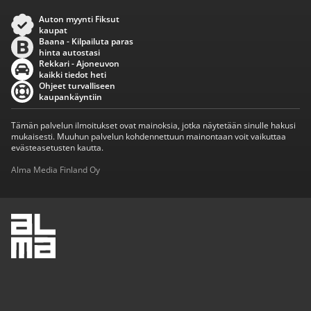
Auton myynti Fiksut
kaupat
Baana - Kilpailuta paras
hinta autostasi
Rekkari - Ajoneuvon
kaikki tiedot heti
Ohjeet turvalliseen
kaupankäyntiin
Tämän palvelun ilmoitukset ovat mainoksia, jotka näytetään sinulle hakusi
mukaisesti. Muuhun palvelun kohdennettuun mainontaan voit vaikuttaa
evästeasetusten kautta.
Alma Media Finland Oy