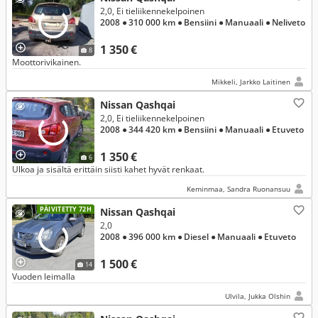
2,0, Ei tieliikennekelpoinen
2008
● 310 000 km
● Bensiini
● Manuaali
● Neliveto
1 350 €
8
Moottorivikainen.
Mikkeli, Jarkko Laitinen
Nissan Qashqai
2,0, Ei tieliikennekelpoinen
2008
● 344 420 km
● Bensiini
● Manuaali
● Etuveto
1 350 €
6
Ulkoa ja sisältä erittäin siisti kahet hyvät renkaat.
Keminmaa, Sandra Ruonansuu
PÄIVITETTY 72H
Nissan Qashqai
2,0
2008
● 396 000 km
● Diesel
● Manuaali
● Etuveto
1 500 €
14
Vuoden leimalla
Ulvila, Jukka Olshin