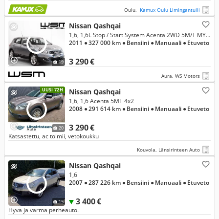
Oulu,
Kamux Oulu Limingantulli
Nissan Qashqai
1,6, 1,6L Stop / Start System Acenta 2WD 5M/T MY11 / Vakkari / Penkinlämmittimet / Lohkolämmitin /
2011
● 327 000 km
● Bensiini
● Manuaali
● Etuveto
3 290 €
19
Aura, WS Motors
UUSI 72H
Nissan Qashqai
1,6, 1,6 Acenta 5MT 4x2
2008
● 291 614 km
● Bensiini
● Manuaali
● Etuveto
3 290 €
20
Katsastettu, ac toimii, vetokoukku
Kouvola, Länsirinteen Auto
Nissan Qashqai
1,6
2007
● 287 226 km
● Bensiini
● Manuaali
● Etuveto
3 400 €
15
Hyvä ja varma perheauto.