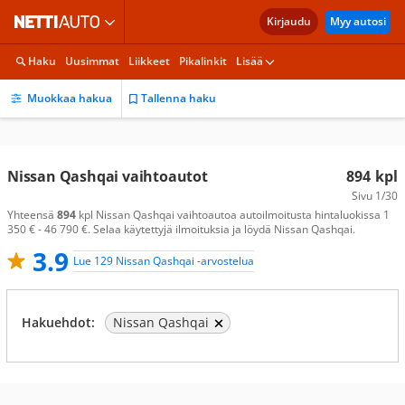
Kirjaudu
Myy autosi
Haku
Uusimmat
Liikkeet
Pikalinkit
Lisää
Muokkaa hakua
Tallenna haku
Nissan Qashqai vaihtoautot
894
kpl
Sivu
1/30
Yhteensä
894
kpl Nissan Qashqai vaihtoautoa autoilmoitusta hintaluokissa 1
350 € - 46 790 €. Selaa käytettyjä ilmoituksia ja löydä Nissan Qashqai.
3.9
Lue 129 Nissan Qashqai -arvostelua
Hakuehdot:
Nissan Qashqai