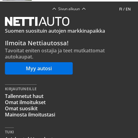
Sivun alkuun
FI
/
EN
Suomen suosituin autojen markkinapaikka
Ilmoita Nettiautossa!
Tavoitat eniten ostajia ja teet mutkattomat
autokaupat.
Myy autosi
KIRJAUTUNEILLE
Tallennetut haut
Omat ilmoitukset
Omat suosikit
Mainosta ilmoitustasi
TUKI