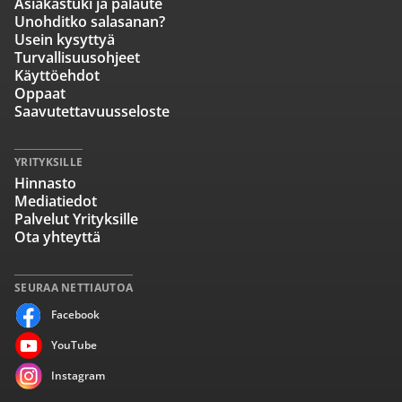
Asiakastuki ja palaute
Unohditko salasanan?
Usein kysyttyä
Turvallisuusohjeet
Käyttöehdot
Oppaat
Saavutettavuusseloste
YRITYKSILLE
Hinnasto
Mediatiedot
Palvelut Yrityksille
Ota yhteyttä
SEURAA NETTIAUTOA
Facebook
YouTube
Instagram