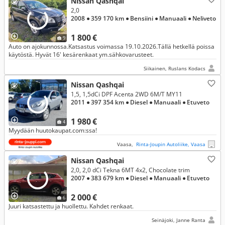
Nissan Qashqai
2,0
2008
● 359 170 km
● Bensiini
● Manuaali
● Neliveto
1 800 €
9
Auto on ajokunnossa.Katsastus voimassa 19.10.2026.Tällä hetkellä poissa
käytöstä. Hyvät 16' kesärenkaat ym.sähkovarusteet.
Siikainen, Ruslans Kodacs
Nissan Qashqai
1,5, 1,5dCi DPF Acenta 2WD 6M/T MY11
2011
● 397 354 km
● Diesel
● Manuaali
● Etuveto
1 980 €
4
Myydään huutokaupat.com:ssa!
Vaasa,
Rinta-Joupin Autoliike, Vaasa
Nissan Qashqai
2,0, 2,0 dCi Tekna 6MT 4x2, Chocolate trim
2007
● 383 679 km
● Diesel
● Manuaali
● Etuveto
2 000 €
6
Juuri katsastettu ja huollettu. Kahdet renkaat.
Seinäjoki, Janne Ranta