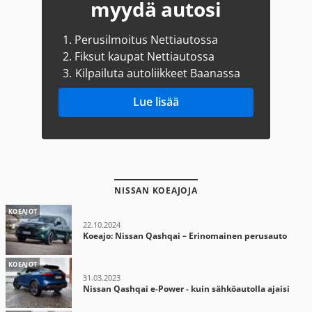
myydä autosi
1.
Perusilmoitus Nettiautossa
2.
Fiksut kaupat Nettiautossa
3.
Kilpailuta autoliikkeet Baanassa
Lue lisää
NISSAN KOEAJOJA
KOEAJOT
22.10.2024
Koeajo: Nissan Qashqai – Erinomainen perusauto
KOEAJOT
31.03.2023
Nissan Qashqai e-Power - kuin sähköautolla ajaisi