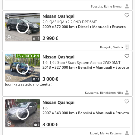
Tuusula, Raine Nyman
Nissan Qashqai
2,0, QASHQAI+2 2,0dCi DPF 6MT
2009
● 372 000 km
● Diesel
● Manuaali
● Etuveto
2 990 €
12
Ilmajoki, Vaihtix
PÄIVITETTY 24H
Nissan Qashqai
1,6, 1,6L Stop / Start System Acenta 2WD 5M/T
2013
● 327 000 km
● Bensiini
● Manuaali
● Etuveto
3 000 €
14
Juuri katsastettu moitteetta!
Kuusamo, Rönkkönen Niko
Nissan Qashqai
1,6
2007
● 343 000 km
● Bensiini
● Manuaali
● Etuveto
3 000 €
6
Liperi, Marko Kettunen