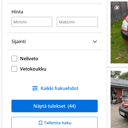
Hinta
Sijainti
Neliveto
Vetokoukku
Kaikki hakuehdot
Näytä tulokset
(44)
Tallenna haku