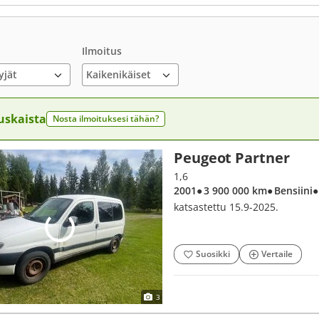
Ilmoitus
yjät
uskaista
Nosta ilmoituksesi tähän?
Peugeot Partner
1,6
2001
● 3 900 000 km
● Bensiini
●
katsastettu 15.9-2025.
Suosikki
Vertaile
3