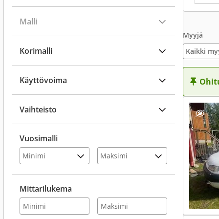
Malli
Myyjä
Korimalli
Kaikki my
Käyttövoima
Ohit
Vaihteisto
Vuosimalli
Mittarilukema