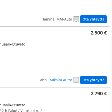
Hamina, MM-Auto
Ota yhteyttä
2 500 €
nuaali
● Etuveto
Lahti,
Mikalta Autot
Ota yhteyttä
2 790 €
nuaali
● Etuveto
 / 2-h Paku! / Vetokoukku /