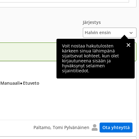
Järjestys
Voit nostaa hakutulosten
kärkeen sinua lähimpänä
sijaitsevat kohteet, kun olet
kirjautuneena sisään ja
hyväksynyt selaimen
600 €
sijaintitiedot.
 Manuaali
● Etuveto
Paltamo, Tomi Pylvänäinen
Ota yhteyttä