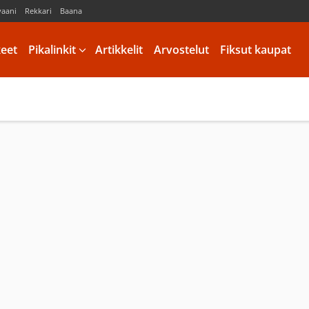
vaani
Rekkari
Baana
keet
Pikalinkit
Artikkelit
Arvostelut
Fiksut kaupat