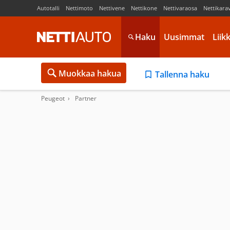
Autotalli
Nettimoto
Nettivene
Nettikone
Nettivaraosa
Nettikara
Haku
Uusimmat
Liik
Muokkaa hakua
Tallenna haku
Peugeot
Partner