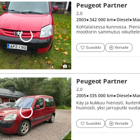
Peugeot Partner
2,0
2003
● 342 000 km
● Diesel
● Ma
Kohtalaisessa kunnossa. Pieniä
moottorin sammutus oikuttelee
Suosikki
Vertaile
6
Peugeot Partner
2,0
2005
● 335 000 km
● Diesel
● Ma
Käy ja kukkuu hienosti, kuiten
huonosti, yksi jarruputki vuota
Suosikki
Vertaile