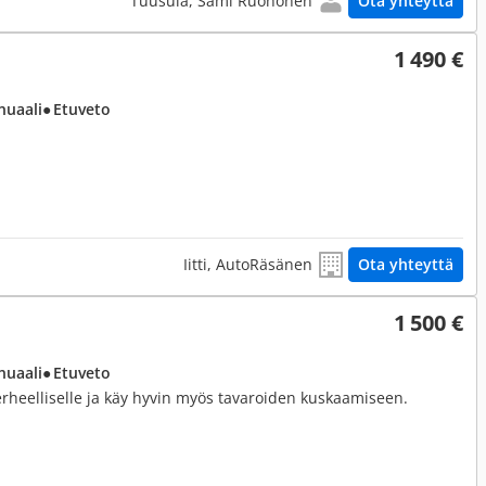
Tuusula, Sami Ruohonen
Ota yhteyttä
1 490 €
nuaali
● Etuveto
Iitti, AutoRäsänen
Ota yhteyttä
1 500 €
nuaali
● Etuveto
erheelliselle ja käy hyvin myös tavaroiden kuskaamiseen.