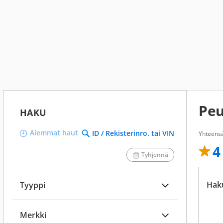
Peu
HAKU
Aiemmat haut
ID / Rekisterinro. tai VIN
Yhteens
4
Tyhjennä
Hak
Tyyppi
Merkki