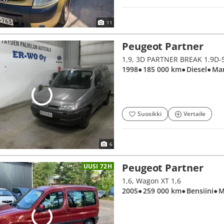
11
Peugeot Partner
1,9, 3D PARTNER BREAK 1.9D-
1998
● 185 000 km
● Diesel
● Ma
Suosikki
Vertaile
6
Peugeot Partner
UUSI 72H
1,6, Wagon XT 1,6
2005
● 259 000 km
● Bensiini
● 