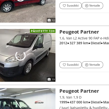
Suosikki
Vertaile
12
Peugeot Partner
PÄIVITETTY 72H
1,6, Van L2 Active 90 FAP e-Hdi
2012
● 327 389 km
● Diesel
● Ma
Suosikki
Vertaile
19
Peugeot Partner
1,9, Van 1,9 D
1999
● 437 000 km
● Diesel
● Ma
/ Juuri katsastettu & huollettu