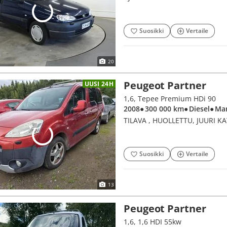
Suosikki
Vertaile
20
Peugeot Partner
UUSI 24H
1,6, Tepee Premium HDi 90
2008
● 300 000 km
● Diesel
● Ma
TILAVA , HUOLLETTU, JUURI K
Suosikki
Vertaile
13
Peugeot Partner
1,6, 1,6 HDI 55kw