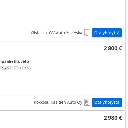
Ylivieska, OV-Auto Ylivieska
Ota yhteyttä
2 800 €
nuaali
● Etuveto
ATSASTETTU 8/26.
Kokkola, Kasitien Auto Oy
Ota yhteyttä
2 980 €