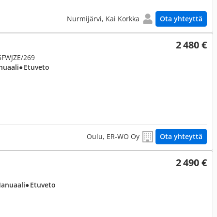
Nurmijärvi, Kai Korkka
Ota yhteyttä
2 480 €
5FWJZE/269
nuaali
● Etuveto
Oulu, ER-WO Oy
Ota yhteyttä
2 490 €
Manuaali
● Etuveto