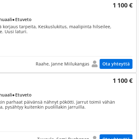
1 100 €
nuaali
● Etuveto
 korjaus tarpeita, Keskuslukitus, maalipinta hilseilee,
. Uusi laturi.
Raahe, Janne Miilukangas
Ota yhteyttä
1 100 €
nuaali
● Etuveto
kin parhaat päivänsä nähnyt pökötti. Jarrut toimii vähän
a, pysähtyy kuitenkin puolillakin jarruilla.