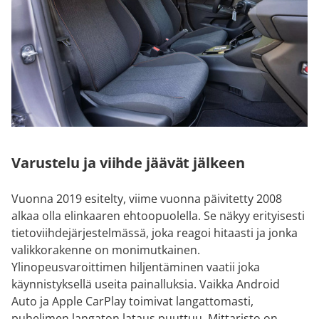
Varustelu ja viihde jäävät jälkeen
Vuonna 2019 esitelty, viime vuonna päivitetty 2008
alkaa olla elinkaaren ehtoopuolella. Se näkyy erityisesti
tietoviihdejärjestelmässä, joka reagoi hitaasti ja jonka
valikkorakenne on monimutkainen.
Ylinopeusvaroittimen hiljentäminen vaatii joka
käynnistyksellä useita painalluksia. Vaikka Android
Auto ja Apple CarPlay toimivat langattomasti,
puhelimen langaton lataus puuttuu. Mittaristo on