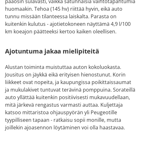
pääosin sulavasti, vaikka satunnaisia vaihtotapahtumia
huomaakin. Tehoa (145 hv) riittää hyvin, eikä auto
tunnu missään tilanteessa laiskalta. Parasta on
kuitenkin kulutus - ajotietokoneen näyttämä 4,9 l/100
km koeajon päätteeksi kertoo kaiken oleellisen.
Ajotuntuma jakaa mielipiteitä
Alustan toiminta muistuttaa auton kokoluokasta.
Jousitus on jäykkä eikä erityisen hienostunut. Korin
liikkeet ovat nopeita, ja kaupungissa poikittaissaumat
ja mukulakivet tuntuvat terävinä pomppuina. Sorateillä
auto yllättää kuitenkin positiivisesti mukavuudellaan,
mitä järkevä rengastus varmasti auttaa. Kuljettaja
katsoo mittaristoa ohjauspyörän yli Peugeotille
tyypilliseen tapaan - ratkaisu sopii monille, mutta
joillekin ajoasennon löytäminen voi olla haastavaa.