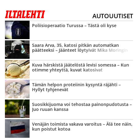
AUTOUUTISET
Poliisi­operaatio Turussa – Tästä oli kyse
Saara Arva, 35, katosi pitkän automatkan
päätteeksi – Jäänteet löytyivät Mika Moringin
lapsuus­maisemista
Kuva härskistä jäätelöstä levisi somessa – Kun
otimme yhteyttä, kuvat katosivat
Tämän helpon proteiinin kysyntä räjähti –
Hyllyt tyhjenevät
Suosikkijuoma voi tehostaa painon­pudotusta –
Juo ruuan kanssa
Venäjän toimista vakava varoitus – Älä tee näin,
kun poistut kotoa