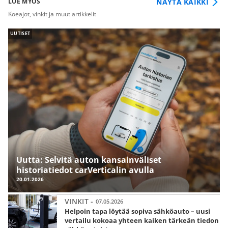
NÄYTÄ KAIKKI
LUE MYÖS
Koeajot, vinkit ja muut artikkelit
UUTISET
Uutta: Selvitä auton kansainväliset
historiatiedot carVerticalin avulla
20.01.2026
VINKIT -
07.05.2026
Helpoin tapa löytää sopiva sähköauto – uusi
vertailu kokoaa yhteen kaiken tärkeän tiedon