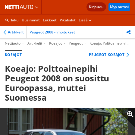
Kirjaudu
Myy autosi
Haku
Uusimmat
Liikkeet
Pikalinkit
Lisää
Artikkelit
Peugeot 2008 -ilmoitukset
Nettiauto
Artikkelit
Koeajot
Peugeot
Koeajo: Polttoainepihi Peugeot 2008 on suosittu Euroopassa, muttei Suomessa
KOEAJOT
PEUGEOT KOEAJOT
Koeajo: Polttoainepihi
Peugeot 2008 on suosittu
Euroopassa, muttei
Suomessa