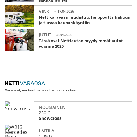
sähköautoista
VINKIT -
17.04.2026
Nettikaravaani uudistuu: helppoutta hakuun
ja turvaa kaupankäyntiin
JUTUT -
08.01.2026
Tässä ovat Nettiauton myydyimmät autot
vuonna 2025
Varaosat, vanteet, renkaat ja lisävarusteet
NOUSIAINEN
230 €
Snowcross
LAITILA
1 390 €