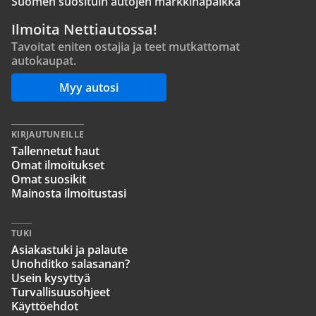
Suomen suosituin autojen markkinapaikka
Ilmoita Nettiautossa!
Tavoitat eniten ostajia ja teet mutkattomat
autokaupat.
Myy autosi
KIRJAUTUNEILLE
Tallennetut haut
Omat ilmoitukset
Omat suosikit
Mainosta ilmoitustasi
TUKI
Asiakastuki ja palaute
Unohditko salasanan?
Usein kysyttyä
Turvallisuusohjeet
Käyttöehdot