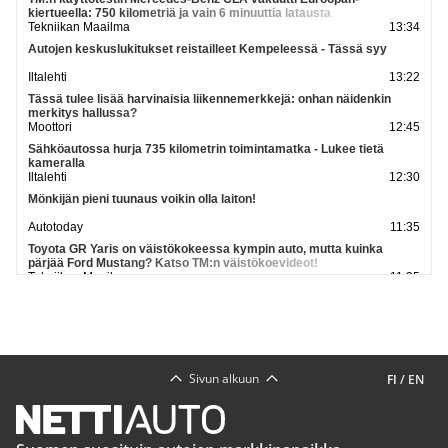
kiertueella: 750 kilometriä ja vain 6 minuuttia latausta
Tekniikan Maailma
13:34
Autojen keskuslukitukset reistailleet Kempeleessä - Tässä syy
Iltalehti
13:22
Tässä tulee lisää harvinaisia liikennemerkkejä: onhan näidenkin
merkitys hallussa?
Moottori
12:45
Sähköautossa hurja 735 kilometrin toimintamatka - Lukee tietä
kameralla
Iltalehti
12:30
Mönkijän pieni tuunaus voikin olla laiton!
Autotoday
11:35
Toyota GR Yaris on väistökokeessa kympin auto, mutta kuinka
pärjää Ford Mustang? Katso TM:n väistökoevideot!
Tekniikan Maailma
11:35
Autojätti yllätti ennustajat - Voitokas tulosennuste pyyhkäisi
miljarditappiot tapetilta
Kauppalehti
11:31
Katso lisää uutisia
Sivun alkuun
FI
/
EN