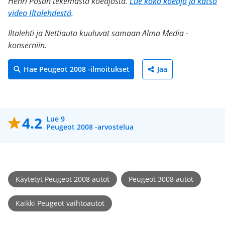
Henri Posan tekemästä koeajosta.
Lue koko koeajo ja katso
video Iltalehdestä
.
Iltalehti ja Nettiauto kuuluvat samaan Alma Media -
konserniin.
Hae Peugeot 2008 -ilmoitukset
Jaa
4.2
Lue 9
Peugeot 2008 -arvostelua
Käytetyt Peugeot 2008 autot
Peugeot 3008 autot
Kaikki Peugeot vaihtoautot