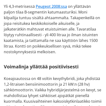
Yli 4,3-metrisessä
Peugeot 2008:ssa
on yllättävän
paljon tilaa B-segmentin katumaasturiksi. Moni
kilpailija tuntuu sisältä ahtaammalta. Takapenkeillä on
jopa reisitukea keskikokoiselle aikuiselle, ja
jalkaterätkin mahtuvat etuistuimien alle. Tavaratilaa
löytyy ruhtinaallisesti - yli 400 litraa jo ilman istuinten
kaatamista, ja taittamalla ne saa käyttöön lähes 1500
litraa. Kontti on poikkeuksellisen syvä, mikä tekee
nostokynnyksestä melkoisen.
Voimalinja yllättää positiivisesti
Koeajoautossa on 48 voltin kevythybridi, joka yhdistää
1,2-litraisen bensiinimoottorin ja 21 kW:n (28 hv)
sähkömoottorin. Vaikka hybridijärjestelmä on kevyt, se
mahdollistaa lyhyet sähköiset ajopätkät pienellä
kuormalla. Kuusivaihteinen kaksoiskytkinlaatikko toimii