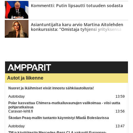
Kommentti: Putin lipsautti totuuden sodasta
Asian­tuntijalta karu arvio Martina Aitolehden
konkurssista: ”Omistaja tyhjensi yrityksensä
kassan”
Autot ja liikenne
Nuoret ja ikäihmiset eivät innostu sähköautoilusta!
Autotoday
13:59
Polar kasvattaa Chimera-matkailuvaunujen valikoimaa - viisi uutta
pohjaratkaisua
Caravan-lehti.fi
13:56
Škodan Peaq-mallin tuotanto käynnistyi Mladá Boleslavissa
Autotoday
13:47
TM:n käyttötestin Mercedes-Benz CLA vakuutti Euroopan-