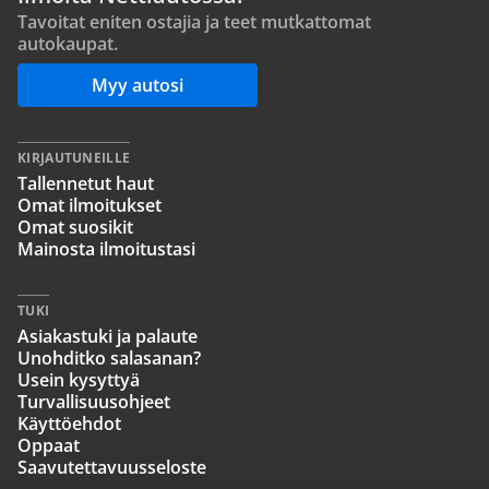
Tavoitat eniten ostajia ja teet mutkattomat
autokaupat.
Myy autosi
KIRJAUTUNEILLE
Tallennetut haut
Omat ilmoitukset
Omat suosikit
Mainosta ilmoitustasi
TUKI
Asiakastuki ja palaute
Unohditko salasanan?
Usein kysyttyä
Turvallisuusohjeet
Käyttöehdot
Oppaat
Saavutettavuusseloste