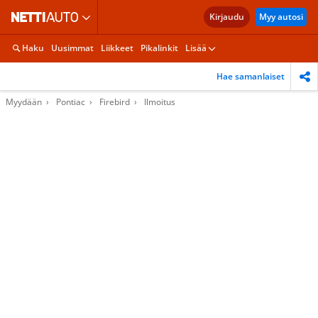
Kirjaudu
Myy autosi
Haku
Uusimmat
Liikkeet
Pikalinkit
Lisää
Hae samanlaiset
Myydään
Pontiac
Firebird
Ilmoitus