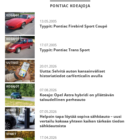
PONTIAC KOEAJOJA
KOEAJOT
13.05.2005
Tyypit: Pontiac Firebird Sport Coupé
KOEAJOT
17.07.2005
Tyypit: Pontiac Trans Sport
UUTISET
20.01.2026
Uutta: Selvitä auton kansainväliset
historiatiedot carVerticalin avulla
KOEAJOT
07.08.2026
Koeajo: Opel Astra hybridi on yllättävän
taloudellinen perheauto
VINKIT
07.05.2026
Helpoin tapa löytää sopiva sähköauto – uusi
vertailu kokoaa yhteen kaiken tärkeän tiedon
sähköautoista
VINKIT
17.04.2026