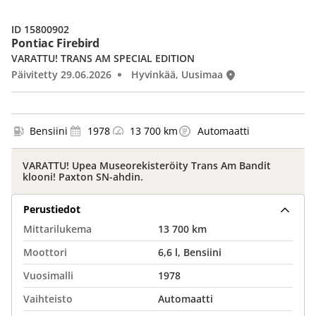
ID 15800902
Pontiac Firebird
VARATTU! TRANS AM SPECIAL EDITION
Päivitetty 29.06.2026
Hyvinkää, Uusimaa
Bensiini
1978
13 700 km
Automaatti
VARATTU! Upea Museorekisteröity Trans Am Bandit
klooni! Paxton SN-ahdin.
Perustiedot
Mittarilukema
13 700 km
Moottori
6,6 l, Bensiini
Vuosimalli
1978
Vaihteisto
Automaatti