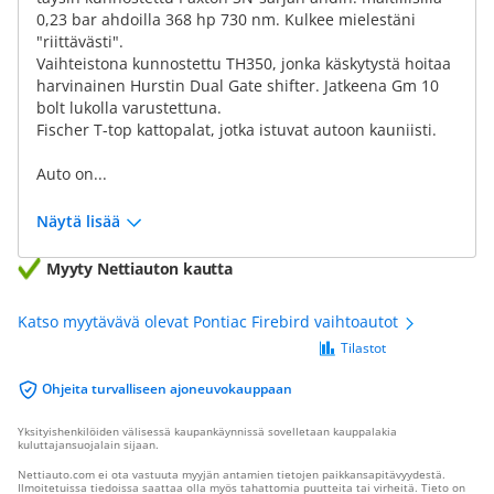
0,23 bar ahdoilla 368 hp 730 nm. Kulkee mielestäni
"riittävästi".
Vaihteistona kunnostettu TH350, jonka käskytystä hoitaa
harvinainen Hurstin Dual Gate shifter. Jatkeena Gm 10
bolt lukolla varustettuna.
Fischer T-top kattopalat, jotka istuvat autoon kauniisti.
Auto on...
Näytä lisää
Myyty Nettiauton kautta
Katso myytävävä olevat Pontiac Firebird vaihtoautot
Tilastot
Ohjeita turvalliseen ajoneuvokauppaan
Yksityishenkilöiden välisessä kaupankäynnissä sovelletaan kauppalakia
kuluttajansuojalain sijaan.
Nettiauto.com ei ota vastuuta myyjän antamien tietojen paikkansapitävyydestä.
Ilmoitetuissa tiedoissa saattaa olla myös tahattomia puutteita tai virheitä. Tieto on