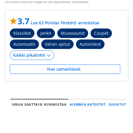
siis sitova vasta kun myyjä on sen pyynnöstäsi vahvistanut.
3.7
Lue 63 Pontiac Firebird -arvostelua
Klassikot
Jenkit
Museoautot
Coupét
Automaatit
Vähän ajetut
Autovideot
Hae samanlaiset
SINUA SAATTAISI KIINNOSTAA
AIEMMIN KATSOTUT
SUOSITUT