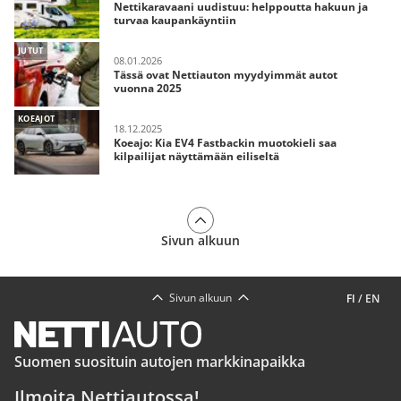
Nettikaravaani uudistuu: helppoutta hakuun ja
turvaa kaupankäyntiin
JUTUT
08.01.2026
Tässä ovat Nettiauton myydyimmät autot
vuonna 2025
KOEAJOT
18.12.2025
Koeajo: Kia EV4 Fastbackin muotokieli saa
kilpailijat näyttämään eiliseltä
Sivun alkuun
Sivun alkuun
FI
/
EN
Suomen suosituin autojen markkinapaikka
Ilmoita Nettiautossa!