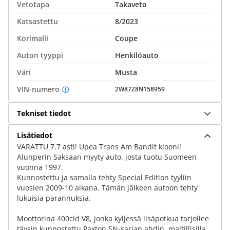
Vetotapa
Takaveto
Katsastettu
8/2023
Korimalli
Coupe
Auton tyyppi
Henkilöauto
Väri
Musta
VIN-numero
2W87Z8N158959
Tekniset tiedot
Lisätiedot
VARATTU 7.7 asti! Upea Trans Am Bandit klooni!
Alunperin Saksaan myyty auto, josta tuotu Suomeen
vuonna 1997.
Kunnostettu ja samalla tehty Special Edition tyyliin
vuosien 2009-10 aikana. Tämän jälkeen autoon tehty
lukuisia parannuksia.
Moottorina 400cid V8, jonka kyljessä lisäpotkua tarjoilee
täysin kunnostettu Paxton SN-sarjan ahdin. maltillisilla