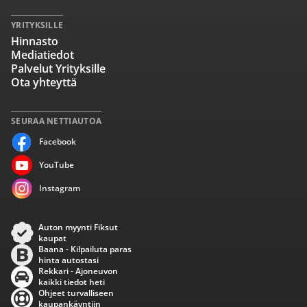
YRITYKSILLE
Hinnasto
Mediatiedot
Palvelut Yrityksille
Ota yhteyttä
SEURAA NETTIAUTOA
Facebook
YouTube
Instagram
Auton myynti Fiksut
kaupat
Baana - Kilpailuta paras
hinta autostasi
Rekkari - Ajoneuvon
kaikki tiedot heti
Ohjeet turvalliseen
kaupankäyntiin